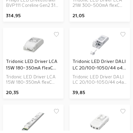
740 | IP66 -
BVP111 Coreline Gen2 31W
21W 300-500mA flexC
Asymmetrisch
5100lm 80x41D - 740 |
PH-C SR ADV Dimbaar
314,95
21,05
IP66 - Asymmetrisch
Tridonic LED Driver LCA
Tridonic LED Driver DALI
15W 180-350mA flexC
LC 20/100-1050/44 o4a
PH-C SR ADV Dimbaar
NF SR EXC3
Tridonic LED Driver LCA
Tridonic LED Driver DALI
15W 180-350mA flexC
LC 20/100-1050/44 o4a
PH-C SR ADV Dimbaar
NF SR EXC3
20,35
39,85