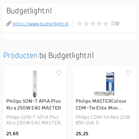
Budgetlight.nl
https://www.budgetlight.nl
0
Producten
bij Budgetlight.nl
Philips SON-T APIA Plus
Philips MASTERColour
Xtra 250W E40 MASTER
CDM-Tm Elite Mini
20W/830 GU6.5 1CT
Philips SON-T APIA Plus
Philips CDM-Tm Mini 20W
metaalhalidelamp 3000
Xtra 250W E40 MASTER
830 GU6.5
K 1800 lm
(MASTERColour) Het
21,65
25,25
licht dat uitgestraald wordt