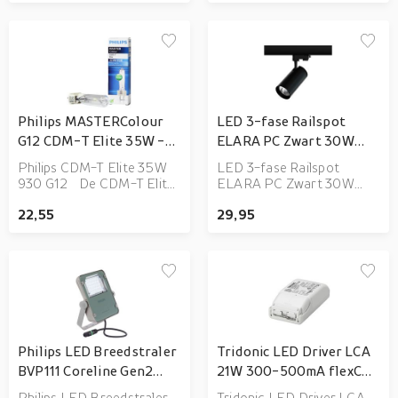
door de Philips
Philips MASTERColour
LED 3-fase Railspot
G12 CDM-T Elite 35W -
ELARA PC Zwart 30W
930 | Hoogste
2500lm 40D - 830
Philips CDM-T Elite 35W
LED 3-fase Railspot
Kleurweergave
930 G12 De CDM-T Elite
ELARA PC Zwart 30W
35W 930 G12 van Philips
2500lm 40D - 830
22,55
29,95
heeft een verbruik van 35
Philips LED Breedstraler
Tridonic LED Driver LCA
BVP111 Coreline Gen2
21W 300-500mA flexC
31W 5100lm 80x41D -
PH-C SR ADV Dimbaar
Philips LED Breedstraler
Tridonic LED Driver LCA