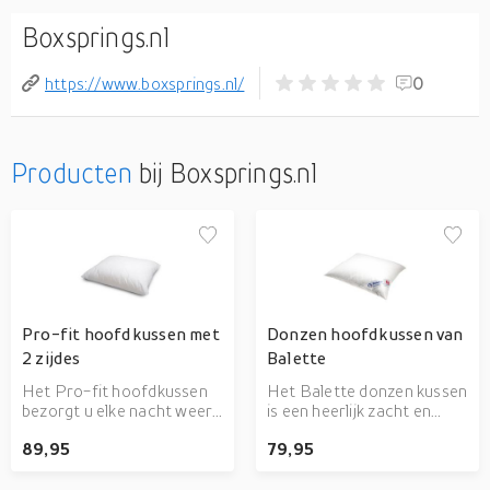
Boxsprings.nl
https://www.boxsprings.nl/
0
Producten
bij Boxsprings.nl
Pro-fit hoofdkussen met
Donzen hoofdkussen van
2 zijdes
Balette
Het Pro-fit hoofdkussen
Het Balette donzen kussen
bezorgt u elke nacht weer
is een heerlijk zacht en
de beste nachtrust. Dit
luchtig kussen en zo voelt
89,95
79,95
komt door de twee zijdes
dit ook door de tijk van het
van het kussen. Eén zijde is
kussen. Het kussen heeft
gevuld met traagschuim,
een medium vulling van 750