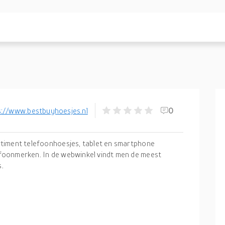
s://www.bestbuyhoesjes.nl
0
rtiment telefoonhoesjes, tablet en smartphone
foonmerken. In de webwinkel vindt men de meest
.