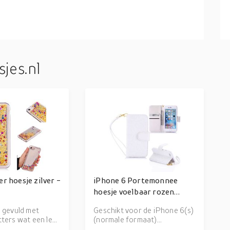
jes.nl
er hoesje zilver -
iPhone 6 Portemonnee
d
hoesje voelbaar rozen
patroon - wit
s gevuld met
Geschikt voor de iPhone 6(s)
tters wat een leuk
(normale formaat)
t om je telefoon
Vervaardigd uit sterk PU