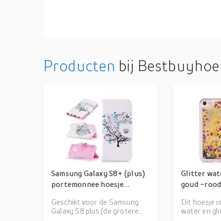
Producten
bij Bestbuyhoes
Samsung Galaxy S8+ (plus)
Glitter wat
portemonnee hoesje
goud -roo
kleurrijke boom
Geschikt voor de Samsung
Dit hoesje i
Galaxy S8 plus (de grotere
water en gli
variant) Vervaardigd uit sterk
effect geef