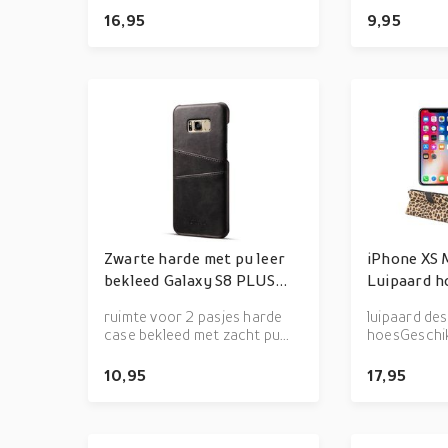
PU leder Ingebouwde
heen geschi
16,95
9,95
bevestigingscover met
iPhone 7 i
uitsparingen voor toestel
VOOR DE 
functies Magnetische sluitlip
(+) MODEL
Beschermd de S8+ rondom
tegen vuil en beschadigingen
ruimte voor pasjes
Zwarte harde met pu leer
iPhone XS 
bekleed Galaxy S8 PLUS
Luipaard h
hoesje met ruimte voor 2
ruimte voor 2 pasjes harde
luipaard de
pasjes
case bekleed met zacht pu
hoesGeschik
leer merkhoesje
XS MAX3 ui
pasjes en/o
10,95
17,95
PU lederIn
bevestiging
uitsparinge
functiesMa