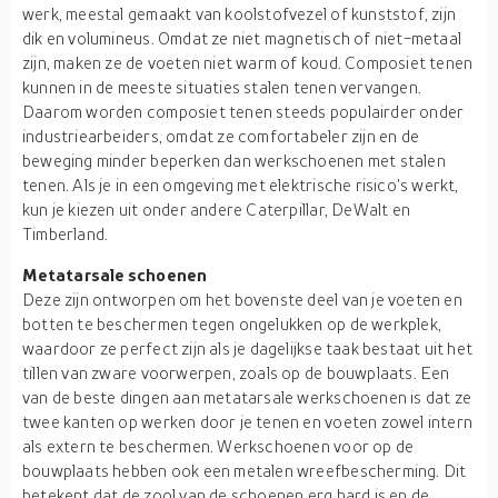
werk, meestal gemaakt van koolstofvezel of kunststof, zijn
dik en volumineus. Omdat ze niet magnetisch of niet-metaal
zijn, maken ze de voeten niet warm of koud. Composiet tenen
kunnen in de meeste situaties stalen tenen vervangen.
Daarom worden composiet tenen steeds populairder onder
industriearbeiders, omdat ze comfortabeler zijn en de
beweging minder beperken dan werkschoenen met stalen
tenen. Als je in een omgeving met elektrische risico's werkt,
kun je kiezen uit onder andere Caterpillar, DeWalt en
Timberland.
Metatarsale schoenen
Deze zijn ontworpen om het bovenste deel van je voeten en
botten te beschermen tegen ongelukken op de werkplek,
waardoor ze perfect zijn als je dagelijkse taak bestaat uit het
tillen van zware voorwerpen, zoals op de bouwplaats. Een
van de beste dingen aan metatarsale werkschoenen is dat ze
twee kanten op werken door je tenen en voeten zowel intern
als extern te beschermen. Werkschoenen voor op de
bouwplaats hebben ook een metalen wreefbescherming. Dit
betekent dat de zool van de schoenen erg hard is en de