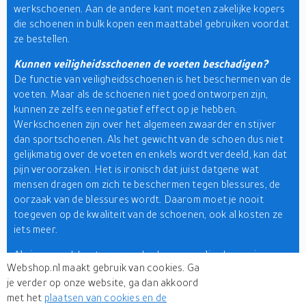
werkschoenen. Aan de andere kant moeten zakelijke kopers
die schoenen in bulk kopen een maattabel gebruiken voordat
ze bestellen.
Kunnen veiligheidsschoenen de voeten beschadigen?
De functie van veiligheidsschoenen is het beschermen van de
voeten. Maar als de schoenen niet goed ontworpen zijn,
kunnen ze zelfs een negatief effect op je hebben.
Werkschoenen zijn over het algemeen zwaarder en stijver
dan sportschoenen. Als het gewicht van de schoen dus niet
gelijkmatig over de voeten en enkels wordt verdeeld, kan dat
pijn veroorzaken. Het is ironisch dat juist datgene wat
mensen dragen om zich te beschermen tegen blessures, de
oorzaak van de blessures wordt. Daarom moet je nooit
toegeven op de kwaliteit van de schoenen, ook al kosten ze
iets meer.
Als je op zoek bent naar werkschoenen online kopen in
Webshop.nl maakt gebruik van cookies. Ga
Nederland, zoek dan niet verder want je bent op de juiste
je verder op onze website, ga dan akkoord
plaats. Hier op onze winkelzoekmachine vind je alles van
met het
plaatsen van cookies en de
werkschoenen met stalen neus tot werkschoenen met