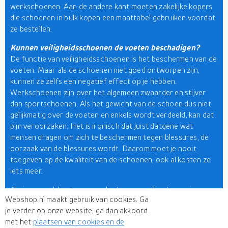
werkschoenen. Aan de andere kant moeten zakelijke kopers
die schoenen in bulk kopen een maattabel gebruiken voordat
ze bestellen.
Kunnen veiligheidsschoenen de voeten beschadigen?
De functie van veiligheidsschoenen is het beschermen van de
voeten. Maar als de schoenen niet goed ontworpen zijn,
kunnen ze zelfs een negatief effect op je hebben.
Werkschoenen zijn over het algemeen zwaarder en stijver
dan sportschoenen. Als het gewicht van de schoen dus niet
gelijkmatig over de voeten en enkels wordt verdeeld, kan dat
pijn veroorzaken. Het is ironisch dat juist datgene wat
mensen dragen om zich te beschermen tegen blessures, de
oorzaak van de blessures wordt. Daarom moet je nooit
toegeven op de kwaliteit van de schoenen, ook al kosten ze
iets meer.
Als je op zoek bent naar werkschoenen online kopen in
Webshop.nl maakt gebruik van cookies. Ga
Nederland, zoek dan niet verder want je bent op de juiste
je verder op onze website, ga dan akkoord
plaats. Hier op onze winkelzoekmachine vind je alles van
met het
plaatsen van cookies en de
werkschoenen met stalen neus tot werkschoenen met