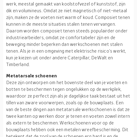
werk, meestal gemaakt van koolstofvezel of kunststof, zijn
dik en volumineus. Omdat ze niet magnetisch of niet-metaal
zijn, maken ze de voeten niet warm of koud. Composiet tenen
kunnen in de meeste situaties stalen tenen vervangen.
Daarom worden composiet tenen steeds populairder onder
industriearbeiders, omdat ze comfortabeler zijn en de
beweging minder beperken dan werkschoenen met stalen
tenen. Als je in een omgeving met elektrische risico's werkt,
kun je kiezen uit onder andere Caterpillar, DeWalt en
Timberland.
Metatarsale schoenen
Deze zijn ontworpen om het bovenste deel van je voeten en
botten te beschermen tegen ongelukken op de werkplek,
waardoor ze perfect zijn als je dagelijkse taak bestaat uit het
tillen van zware voorwerpen, zoals op de bouwplaats. Een
van de beste dingen aan metatarsale werkschoenen is dat ze
twee kanten op werken door je tenen en voeten zowel intern
als extern te beschermen. Werkschoenen voor op de
bouwplaats hebben ook een metalen wreefbescherming. Dit
betekent dat de zool van de schoenen erg hard is en de