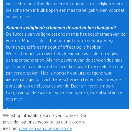
werkschoenen. Aan de andere kant moeten zakelijke kopers
die schoenen in bulk kopen een maattabel gebruiken voordat
ze bestellen.
Kunnen veiligheidsschoenen de voeten beschadigen?
De functie van veiligheidsschoenen is het beschermen van de
voeten. Maar als de schoenen niet goed ontworpen zijn,
kunnen ze zelfs een negatief effect op je hebben.
Werkschoenen zijn over het algemeen zwaarder en stijver
dan sportschoenen. Als het gewicht van de schoen dus niet
gelijkmatig over de voeten en enkels wordt verdeeld, kan dat
pijn veroorzaken. Het is ironisch dat juist datgene wat
mensen dragen om zich te beschermen tegen blessures, de
oorzaak van de blessures wordt. Daarom moet je nooit
toegeven op de kwaliteit van de schoenen, ook al kosten ze
iets meer.
Als je op zoek bent naar werkschoenen online kopen in
Webshop.nl maakt gebruik van cookies. Ga
Nederland, zoek dan niet verder want je bent op de juiste
je verder op onze website, ga dan akkoord
plaats. Hier op onze winkelzoekmachine vind je alles van
met het
plaatsen van cookies en de
werkschoenen met stalen neus tot werkschoenen met