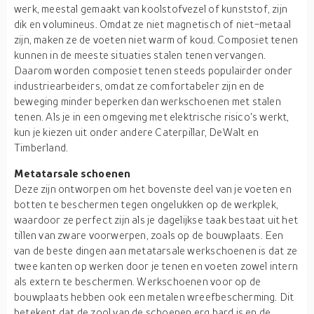
werk, meestal gemaakt van koolstofvezel of kunststof, zijn
dik en volumineus. Omdat ze niet magnetisch of niet-metaal
zijn, maken ze de voeten niet warm of koud. Composiet tenen
kunnen in de meeste situaties stalen tenen vervangen.
Daarom worden composiet tenen steeds populairder onder
industriearbeiders, omdat ze comfortabeler zijn en de
beweging minder beperken dan werkschoenen met stalen
tenen. Als je in een omgeving met elektrische risico's werkt,
kun je kiezen uit onder andere Caterpillar, DeWalt en
Timberland.
Metatarsale schoenen
Deze zijn ontworpen om het bovenste deel van je voeten en
botten te beschermen tegen ongelukken op de werkplek,
waardoor ze perfect zijn als je dagelijkse taak bestaat uit het
tillen van zware voorwerpen, zoals op de bouwplaats. Een
van de beste dingen aan metatarsale werkschoenen is dat ze
twee kanten op werken door je tenen en voeten zowel intern
als extern te beschermen. Werkschoenen voor op de
bouwplaats hebben ook een metalen wreefbescherming. Dit
betekent dat de zool van de schoenen erg hard is en de