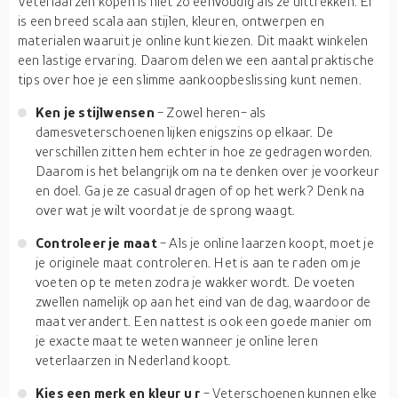
Veterlaarzen kopen is niet zo eenvoudig als ze uittrekken. Er
is een breed scala aan stijlen, kleuren, ontwerpen en
materialen waaruit je online kunt kiezen. Dit maakt winkelen
een lastige ervaring. Daarom delen we een aantal praktische
tips over hoe je een slimme aankoopbeslissing kunt nemen.
Ken je stijlwensen
- Zowel heren- als
damesveterschoenen lijken enigszins op elkaar. De
verschillen zitten hem echter in hoe ze gedragen worden.
Daarom is het belangrijk om na te denken over je voorkeur
en doel. Ga je ze casual dragen of op het werk? Denk na
over wat je wilt voordat je de sprong waagt.
Controleer je
maat
- Als je online laarzen koopt, moet je
je originele maat controleren. Het is aan te raden om je
voeten op te meten zodra je wakker wordt. De voeten
zwellen namelijk op aan het eind van de dag, waardoor de
maat verandert. Een nattest is ook een goede manier om
je exacte maat te weten wanneer je online leren
veterlaarzen in Nederland koopt.
Kies een merk en kleur
u
r
- Veterschoenen kunnen elke