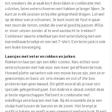
tot sneakers die je vaak kort doen lijken in combinatie met
culottes, laten veterschoenen met hakken je langer lijken. Je
kunt ze in elk seizoen en bij elke gelegenheid dragen. Let wel
op de kleur van je schoenen. Je kunt nooit de fout in gaan
met neutrale tinten, omdat die overal goed bij passen. Wil je
er stoer uitzien zonder al te veel aandacht te trekken?
Combineer zwarte enkellaarsjes met vetersluiting met een
marineblauw broekje en een wit T-shirt. Een leren jack is ook
een leuke toevoeging.
Laarsjes met veter en rokken en jurken
Rokken en laarzen zijn een killer combo. Kies echter voor
veterschoenen met hak voor een meer geraffineerde look.
Hoewel platte varianten ook een mooie keuze zijn, zien ze er
gewoontjes en basic uit. Iets nieuws en out of the box
proberen kan geen kwaad. Dit geldt vooral als je naar een
speciale gelegenheid gaat. Een midirok is ideaal, omdat deze
je beste eigenschappen flatteert in combinatie met
enkelhoge veterlaarzen met hak. Bij dit ensemble zie je een
stukje huid tussen de laarzen en de zoom. Het brengt je
outfit in balans en geeft je een onweerstaanbare look. Naast