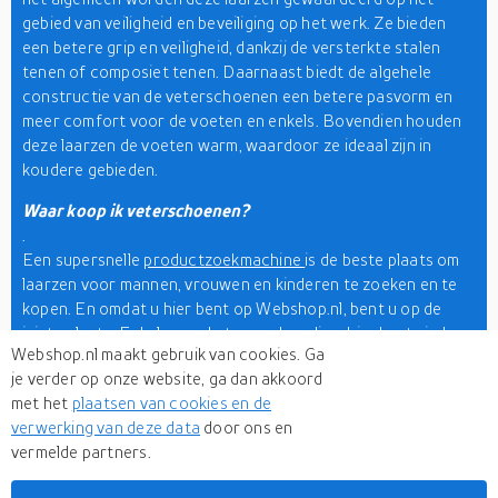
gebied van veiligheid en beveiliging op het werk. Ze bieden
een betere grip en veiligheid, dankzij de versterkte stalen
tenen of composiet tenen. Daarnaast biedt de algehele
constructie van de veterschoenen een betere pasvorm en
meer comfort voor de voeten en enkels. Bovendien houden
deze laarzen de voeten warm, waardoor ze ideaal zijn in
koudere gebieden.
Waar koop ik veterschoenen?
.
Een supersnelle
productzoekmachine
is de beste plaats om
laarzen voor mannen, vrouwen en kinderen te zoeken en te
kopen. En omdat u hier bent op Webshop.nl, bent u op de
juiste plaats. Enkele van de topmerken die u hier kunt vinden
Webshop.nl maakt gebruik van cookies. Ga
zijn Timberland, Jimmy Choo, Alexander McQueen, Dr
je verder op onze website, ga dan akkoord
Martens, Steve Madden, Caterpillar en nog veel meer. Hun
met het
plaatsen van cookies en de
creaties staan bekend om hun superieure kwaliteit, dus je
verwerking van deze data
door ons en
kunt verwachten dat ze een paar jaar meegaan. Het beste is
vermelde partners.
dat je ze tegen geweldige prijzen kunt kopen. En ja, er zijn het
hele jaar door spannende aanbiedingen. Dus haast je en shop