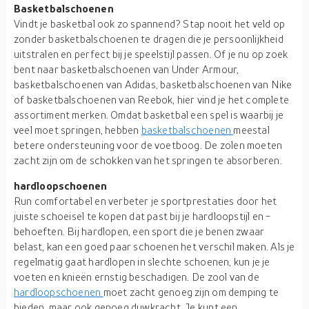
Basketbalschoenen
Vindt je basketbal ook zo spannend? Stap nooit het veld op
zonder basketbalschoenen te dragen die je persoonlijkheid
uitstralen en perfect bij je speelstijl passen. Of je nu op zoek
bent naar basketbalschoenen van Under Armour,
basketbalschoenen van Adidas, basketbalschoenen van Nike
of basketbalschoenen van Reebok, hier vind je het complete
assortiment merken. Omdat basketbal een spel is waarbij je
veel moet springen, hebben
basketbalschoenen
meestal
betere ondersteuning voor de voetboog. De zolen moeten
zacht zijn om de schokken van het springen te absorberen.
hardloopschoenen
Run comfortabel en verbeter je sportprestaties door het
juiste schoeisel te kopen dat past bij je hardloopstijl en -
behoeften. Bij hardlopen, een sport die je benen zwaar
belast, kan een goed paar schoenen het verschil maken. Als je
regelmatig gaat hardlopen in slechte schoenen, kun je je
voeten en knieën ernstig beschadigen. De zool van de
hardloopschoenen
moet zacht genoeg zijn om demping te
bieden, maar ook genoeg duwkracht. Je kunt een