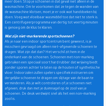
meer doen. Stop je schoenen in dat geval niet alleen in de
wasmachine. Om te voorkomen dat ze tegen de wanden van
de wasmachine klotsen, moet je er ook wat handdoeken bij
doen. Voeg wat vloeibaar wasmiddel toe dat niet te sterk is.
Een centrifugeerprogramma van dertig tot veertig minuten
is genoeg om de klus te klaren.
Wat zijn niet-markerende sportschoenen?
Als je naar een indoor sportcentrum bent geweest, is je
misschien gevraagd om alleen niet-afgevende schoenen te
dragen. Wat zijn dat dan? Het verschil zit hem in de
onderkant van de schoenen. Schoenen met non-marking
gebruiken een speciaal soort hard rubber dat wrijving biedt
zonder sporen achter te laten op de houten of synthetische
vloer. Indoorzalen zullen spelers specifiek instrueren om
dergelijke schoenen te dragen om slijtage van de baan te
verminderen. Als je wilt controleren of je schoenen niet
afgeven, druk dan met je duimnagel op de zool van je
schoenen. De deuk verdwijnt snel als het een non-marking
zool is.