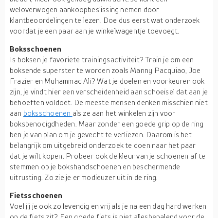
weloverwogen aankoopbeslissing nemen door
klantbeoordelingen te lezen. Doe dus eerst wat onderzoek
voordat je een paar aan je winkelwagentje toevoegt.
Boksschoenen
Is boksen je favoriete trainingsactiviteit? Train je om een
boksende superster te worden zoals Manny Pacquiao, Joe
Frazier en Muhammad Ali? Wat je doelen en voorkeuren ook
zijn, je vindt hier een verscheidenheid aan schoeisel dat aan je
behoeften voldoet. De meeste mensen denken misschien niet
aan
boksschoenen
als ze aan het winkelen zijn voor
boksbenodigdheden. Maar zonder een goede grip op de ring
ben je van plan om je gevecht te verliezen. Daarom is het
belangrijk om uitgebreid onderzoek te doen naar het paar
dat je wilt kopen. Probeer ook de kleur van je schoenen af te
stemmen op je bokshandschoenen en beschermende
uitrusting. Zo zie je er modieuzer uit in de ring.
Fietsschoenen
Voel jij je ook zo levendig en vrij als je na een dag hard werken
op de fiets zit? Een goede fiets is niet allesbepalend voor de