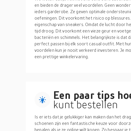
en bieden de drager veel voordelen. Geen wonder d
ieders garderobe. Ze geven optimale ondersteunin
oefeningen. Dit voorkomt het risico op blessure
eigenschap van sneakers. Omdat de lucht door het
tijd droog. Dit voorkomt een vieze geur en voetg
bacteriën en schimmels. Het belangrijkste is dat d
perfect passen bij elk soort casual outfit. Met h
voordelen kun je nooit verkeerd investeren. Je mo
een prettige winkelervaring.
Een paar tips hoe
kunt bestellen
Is er iets dat je gelukkiger kan maken dan het d
schoenen zijn een fantastische keuze voor doorze
bepalen als je ze online wilt kopen. Zo bespaar je t