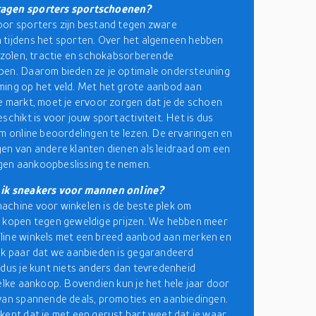
agen sporters sportschoenen?
or sporters zijn bestand tegen zware
tijdens het sporten. Over het algemeen hebben
e zolen, tractie en schokabsorberende
en. Daarom bieden ze je optimale ondersteuning
ing op het veld. Met het grote aanbod aan
e markt, moet je ervoor zorgen dat je de schoen
schikt is voor jouw sportactiviteit. Het is dus
om online beoordelingen te lezen. De ervaringen en
en van andere klanten dienen als leidraad om een
en aankoopbeslissing te nemen.
ik sneakers voor mannen online?
chine voor winkelen is de beste plek om
 kopen tegen geweldige prijzen. We hebben meer
line winkels met een breed aanbod aan merken en
lk paar dat we aanbieden is gegarandeerd
 dus je kunt niets anders dan tevredenheid
 elke aankoop. Bovendien kun je het hele jaar door
van spannende deals, promoties en aanbiedingen.
kent dat je met een gerust hart weet dat je waar