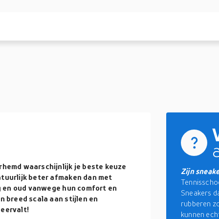
erhemd waarschijnlijk je beste keuze
Zijn sneak
atuurlijk beter afmaken dan met
Tennisschoe
ong en oud vanwege hun comfort en
Sneakers d
n breed scala aan stijlen en
rubberen zo
neervalt!
kunnen echt