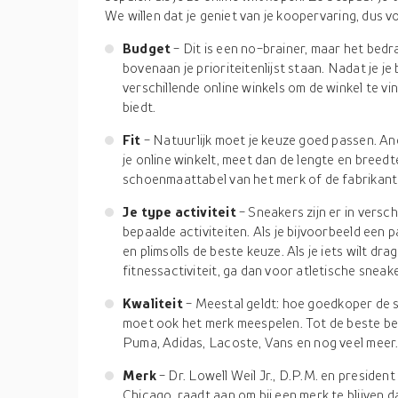
We willen dat je geniet van je koopervaring, dus v
Budget
- Dit is een no-brainer, maar het bedra
bovenaan je prioriteitenlijst staan. Nadat je je
verschillende online winkels om de winkel te vi
biedt.
Fit
- Natuurlijk moet je keuze goed passen. And
je online winkelt, meet dan de lengte en breedt
schoenmaattabel van het merk of de fabrikant v
Je type activiteit
- Sneakers zijn er in versc
bepaalde activiteiten. Als je bijvoorbeeld een p
en plimsolls de beste keuze. Als je iets wilt d
fitnessactiviteit, ga dan voor atletische sneak
Kwaliteit
- Meestal geldt: hoe goedkoper de 
moet ook het merk meespelen. Tot de beste beh
Puma, Adidas, Lacoste, Vans en nog veel meer
Merk
- Dr. Lowell Weil Jr., D.P.M. en president
Chicago, raadt aan om bij een merk te blijven 