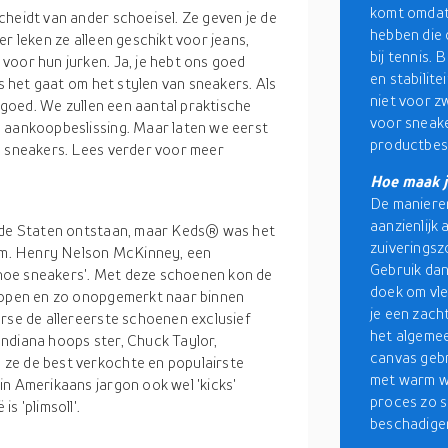
komt omdat
cheidt van ander schoeisel. Ze geven je de
hebben die 
r leken ze alleen geschikt voor jeans,
bij tennis.
voor hun jurken. Ja, je hebt ons goed
en stabilit
ls het gaat om het stylen van sneakers. Als
niet voor z
r goed. We zullen een aantal praktische
voor sneake
 aankoopbeslissing. Maar laten we eerst
productbesc
n sneakers. Lees verder voor meer
Hoe maak j
De maniere
aanzienlijk 
nigde Staten ontstaan, maar Keds® was het
zuiveringsz
nam. Henry Nelson McKinney, een
Gebruik dan
hoe sneakers'. Met deze schoenen kon de
doek om vle
 lopen en zo onopgemerkt naar binnen
je een zach
erse de allereerste schoenen exclusief
het algemee
ndiana hoops ster, Chuck Taylor,
canvas gebr
ze de best verkochte en populairste
met warm w
in Amerikaans jargon ook wel 'kicks'
proces zo s
s 'plimsoll'.
beschadigen