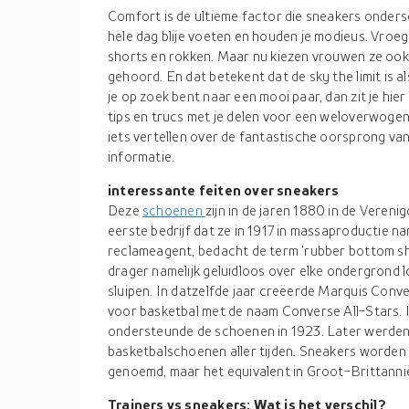
Comfort is de ultieme factor die sneakers onders
hele dag blije voeten en houden je modieus. Vroege
shorts en rokken. Maar nu kiezen vrouwen ze ook 
gehoord. En dat betekent dat de sky the limit is a
je op zoek bent naar een mooi paar, dan zit je hie
tips en trucs met je delen voor een weloverwogen
iets vertellen over de fantastische oorsprong va
informatie.
interessante feiten over sneakers
Deze
schoenen
zijn in de jaren 1880 in de Vere
eerste bedrijf dat ze in 1917 in massaproductie 
reclameagent, bedacht de term 'rubber bottom s
drager namelijk geluidloos over elke ondergrond
sluipen. In datzelfde jaar creëerde Marquis Conv
voor basketbal met de naam Converse All-Stars. I
ondersteunde de schoenen in 1923. Later werden 
basketbalschoenen aller tijden. Sneakers worden 
genoemd, maar het equivalent in Groot-Brittannië i
Trainers vs sneakers: Wat is het verschil?