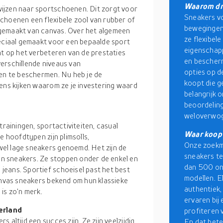
Waarom dr
ijzen naar sportschoenen. Dit zorgt voor
Sneakers vo
choenen een flexibele zool van rubber of
bewegingen 
 gemaakt van canvas. Over het algemeen
ze flexibel
peciaal gemaakt voor een bepaalde sport
eigenschapp
ht op het verbeteren van de prestaties
en bescherm
erschillende niveaus van
opties op d
ten te beschermen. Nu heb je de
koopt die ge
ens kijken waarom ze je investering waard
belangrijk 
beoordeling
weloverwog
trainingen, sportactiviteiten, casual
Waar koop 
e hoofdtypen zijn plimsolls,
Onze zoekma
el lage sneakers genoemd. Het zijn de
sneakers te
n sneakers. Ze stoppen onder de enkel en
dan 500 on
eans. Sportief schoeisel past het best
modellen. E
canvas sneakers bekend om hun klassieke
authentiek,
is zo'n merk.
ervaren bij
erland
profiteren 
altijd een succes zijn. Ze zijn veelzijdig
En dat bete