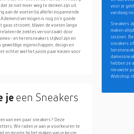
at ze niet meer weg te denken zijn uit
voor je gel
g aan de voeten bij allerlei inspannende
vandaag no
s. Ademend vermogen is nog zo'n goede
Sneakers zi
 gaas stroomt, blijven de voeten lange
maken altij
erelateerde ziektes veroorzaakt door
seizoen. Be
ames- en herensneakers stijlvol zijn en
sneakers of
un geweldige eigenschappen, design en
herensneak
et echter wel het juiste paar kiezen voor
damessneak
hebben ze a
nieuwste pa
Webshop.nl
 je
een Sneakers
ragen van een paar sneakers? Deze
tters. We raden je aan je voorkeuren te
ijd en moeite bij het maken van je keuze.