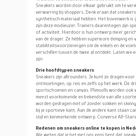
Sneakers worden door elkaar gebruikt om te verw
verwarring bij shoppers. Denk eraan dat sneakers
synthetisch materiaal hebben. Het bovenwerk is
zijn deze modieuzer. Trainers daarentegen zijn s
of activiteit. Hierdoor is hun ontwerp meer geric
van de drager. Ze hebben superieure demping en v
stabiliteitsvoorzieningen om de enkels en de voe
verschillen tussen de twee al ontdekt. Laten we e
zijn.
Drie hoofdtypen sneakers
Sneakers zijn allrounders. Je kunt ze dragen voor 
ontmoetingen, op reis en zelfs op het werk. De dri
sportschoenen en canvas. Plimsolls worden ook w
meest voorkomende en bekendste van alle soorte
worden gedragen met of zonder sokken en skinny j
bij je sportieve kant. Aan de andere kant staan 
stijl en kenmerkende ontwerp. Converse All-Stars 
Redenen om sneakers online te kopen in Ned
We weten dat je het met ons eens bent dat sneakers 