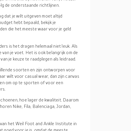
olg de onderstaande richtlijnen.
g dat je wilt uitgeven moet altijd
 budget hebt bepaald, bekijk je
nden die het meeste waar voor je geld
ers is het dragen helemaal niet leuk. Als
e van je voet. Het is ook belangrijk om de
an je keuze te raadplegen als leidraad.
hillende soorten en zijn ontworpen voor
aar wilt voor casual wear, dan zijn canvas
ragen om op te sporten of voor een
ers.
schoenen, hoe lager de kwaliteit. Daarom
oren Nike, Fila, Balenciaga, Jordan,
.
 van het Weil Foot and Ankle Institute in
dat goed voor je is, omdat de meeste