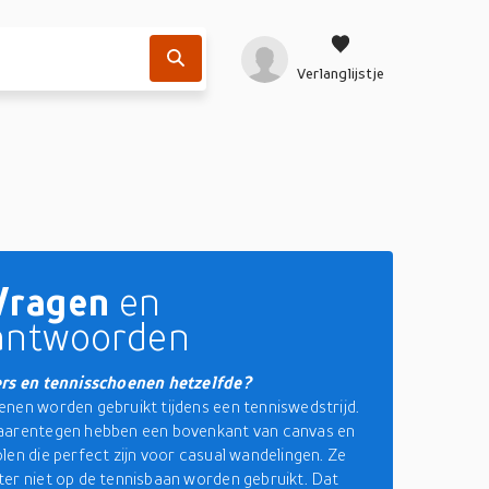
Verlanglijstje
Vragen
en
antwoorden
ers en tennisschoenen hetzelfde?
nen worden gebruikt tijdens een tenniswedstrijd.
aarentegen hebben een bovenkant van canvas en
len die perfect zijn voor casual wandelingen. Ze
er niet op de tennisbaan worden gebruikt. Dat