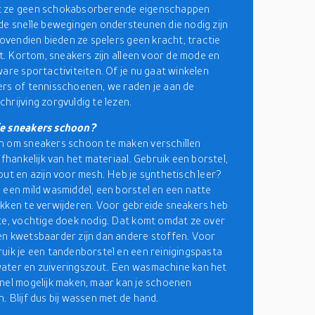
 ze geen schokabsorberende eigenschappen
de snelle bewegingen ondersteunen die nodig zijn
 Bovendien bieden ze spelers geen kracht, tractie
eit. Kortom, sneakers zijn alleen voor de mode en
ware sportactiviteiten. Of je nu gaat winkelen
rs of tennisschoenen, we raden je aan de
hrijving zorgvuldig te lezen.
e sneakers schoon?
n om sneakers schoon te maken verschillen
afhankelijk van het materiaal. Gebruik een borstel,
out en azijn voor mesh. Heb je synthetisch leer?
 een mild wasmiddel, een borstel en een natte
kken te verwijderen. Voor gebreide sneakers heb
te, vochtige doek nodig. Dat komt omdat ze over
n kwetsbaarder zijn dan andere stoffen. Voor
uik je een tandenborstel en een reinigingspasta
ater en zuiveringszout. Een wasmachine kan het
nel mogelijk maken, maar kan je schoenen
. Blijf dus bij wassen met de hand.