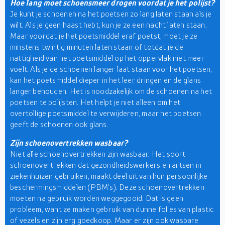
Hoe lang moet schoensmeer drogen voordat je het polijst?
Je kunt je schoenen na het poetsen zo lang laten staan als je
wilt. Als je geen haast hebt, kun je ze een nacht laten staan.
Maar voordat je het poetsmiddel eraf poetst, moet je ze
minstens twintig minuten laten staan of totdat je de
nattigheid van het poetsmiddel op het oppervlak niet meer
voelt. Als je de schoenen langer laat staan voor het poetsen,
kan het poetsmiddel dieper in het leer dringen en de glans
langer behouden. Het is noodzakelijk om de schoenen na het
poetsen te polijsten. Het helpt je niet alleen om het
overtollige poetsmiddel te verwijderen, maar het poetsen
geeft de schoenen ook glans.
Zijn schoenovertrekken wasbaar?
Niet alle schoenovertrekken zijn wasbaar. Het soort
schoenovertrekken dat gezondheidswerkers en artsen in
ziekenhuizen gebruiken, maakt deel uit van hun persoonlijke
beschermingsmiddelen (PBM's). Deze schoenovertrekken
moeten na gebruik worden weggegooid. Dat is geen
probleem, want ze maken gebruik van dunne folies van plastic
of vezels en zijn erg goedkoop. Maar er zijn ook wasbare