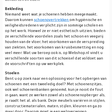
Bekleding
Niemand weet wat je schoenen hebben meegemaakt.
Daarom kunnen
schoenovertrekken
om hygiënische en
veiligheidsredenen verplicht zijn in sommige scholen en
op het werk. Hoewel ze er niet esthetisch uitzien, bieden
ze verschillende voordelen zoals het schoon en veegvrij
houden van de vloer, het voorkomen van de verspreiding
van ziekten, het voorkomen van kruisbesmetting en nog
veel meer. Wat uw beroep ook is, op Webshop.nl vindt u
verschillende soorten van dit schoeisel dat voldoet aan
de voorschriften op uw werkplek.
Stoelen
Bent u op zoek naar een oplossing voor het opbergen van
schoenen met een tweeledig doel? Met schoenenzitjes,
ook wel schoenenbanken genoemd, kun je nooit de fout
in gaan, want ze werken zowel als schoenenopberger als,
je raadt het al, als bank. Deze meubels variëren in stijlen,
constructiematerialen, maten, stijlen, kleuren en ga zo
maar door. Daarom moet je een weloverwogen