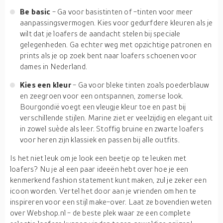
Be basic
- Ga voor basistinten of -tinten voor meer
aanpassingsvermogen. Kies voor gedurfdere kleuren als je
wilt dat je loafers de aandacht stelen bij speciale
gelegenheden. Ga echter weg met opzichtige patronen en
prints als je op zoek bent naar loafers schoenen voor
dames in Nederland.
Kies een kleur
- Ga voor bleke tinten zoals poederblauw
en zeegroen voor een ontspannen, zomerse look.
Bourgondië voegt een vleugje kleur toe en past bij
verschillende stijlen. Marine ziet er veelzijdig en elegant uit
in zowel suède als leer. Stoffig bruine en zwarte loafers
voor heren zijn klassiek en passen bij alle outfits.
Is het niet leuk om je look een beetje op te leuken met
loafers? Nu je al een paar ideeën hebt over hoe je een
kenmerkend fashion statement kunt maken, zul je zeker een
icoon worden. Vertel het door aan je vrienden om hen te
inspireren voor een stijl make-over. Laat ze bovendien weten
over Webshop.nl - de beste plek waar ze een complete