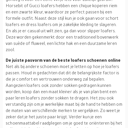
Horsebit of Gucci loafers hebben een chique koperen riem
en een zwarte kleur, waardoor ze perfect passen bij een
formele outfit. Naast deze stijl kun je ook gaan voor schort
loafers en dress loafers om je zakelijke kleding te slayeren.
En als je er casual uit wilt zien, ga dan voor slipper loafers.
Deze worden gekenmerkt door een traditioneel bovenwerk
van suède of fluweel, een lichte hak en een duurzame leren
zool.
De juiste pasvorm van de beste loafers schoenen online
Net als bij andere schoenen moet je letten op hoe je loafers
passen. Houd in gedachten dat dit de belangrijkste factor is
die je comfort en vertrouwen onderweg zal bepalen.
Aangezien loafers ook zonder sokken gedragen kunnen
worden, koop dan een maat kleiner als je van plan bent een
paar leren loafers zonder sokken te dragen. Het zou ook
verstandig zijn om je werkelijke maat bij de hand te hebben om
de maten van verschillende merken te vergelijken. Zo weet je
zeker dat je het juiste paar krijgt. Verder kun je een
schoenmaattabel raadplegen om je goed te oriënteren bij het