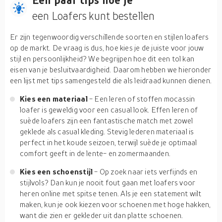
Een paar tips hoe je
een Loafers kunt bestellen
Er zijn tegenwoordig verschillende soorten en stijlen loafers
op de markt. De vraag is dus, hoe kies je de juiste voor jouw
stijl en persoonlijkheid? We begrijpen hoe dit een tol kan
eisen van je besluitvaardigheid. Daarom hebben we hieronder
een lijst met tips samengesteld die als leidraad kunnen dienen.
Kies een materiaal
- Een leren of stoffen mocassin
loafer is geweldig voor een casual look. Effen leren of
suède loafers zijn een fantastische match met zowel
geklede als casual kleding. Stevig lederen materiaal is
perfect in het koude seizoen, terwijl suède je optimaal
comfort geeft in de lente- en zomermaanden.
Kies een schoenstijl
- Op zoek naar iets verfijnds en
stijlvols? Dan kun je nooit fout gaan met loafers voor
heren online met spitse tenen. Als je een statement wilt
maken, kun je ook kiezen voor schoenen met hoge hakken,
want die zien er gekleder uit dan platte schoenen.