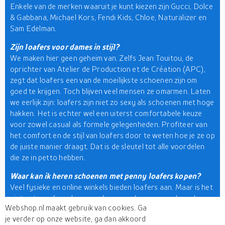
Enkele van de merken waaruit je kunt kiezen zijn Gucci, Dolce
& Gabbana, Michael Kors, Fendi Kids, Chloe, Naturalizer en
Sam Edelman.
Zijn loafers voor dames in stijl?
We maken hier geen geheim van. Zelfs Jean Touitou, de
oprichter van Atelier de Production et de Création (APC),
zegt dat loafers een van de moeilijkste schoenen zijn om
goed te krijgen. Toch blijven veel mensen ze omarmen. Laten
we eerlijk zijn: loafers zijn niet zo sexy als schoenen met hoge
hakken. Het is echter wel een uiterst comfortabele keuze
voor zowel casual als formele gelegenheden. Profiteer van
het comfort en de stijl van loafers door te weten hoe je ze op
de juiste manier draagt. Dat is de sleutel tot alle voordelen
die ze in petto hebben.
Waar kan ik heren schoenen met penny loafers kopen?
Veel fysieke en online winkels bieden loafers aan. Maar is het
niet ontmoedigend om van de ene verkoper naar de andere
Webshop.nl maakt gebruik van cookies. Ga
te hoppen? Het goede nieuws is dat u hier op Webshop.nl
je verder op onze website, ga dan akkoord
alles onder één dak vindt. Met een paar klikken kunt u