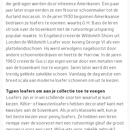
die gedragen werden door inheemse Amerikanen. Een paar
jaar later inspireerden ze een Noorse schoenmaker tot de
Aurland mocassin. In de jaren 1930 begonnen Amerikaanse
bedrijven ze loafers te noemen, waarbij G.H. Bass de leren
strook over de bovenkant met de ruitvormige uitsparing
populair maakte. In Engeland creëerde Wildsmith Shoes uit
Londen de Wildsmith Loafer voor koning George VI als een
plattelandsschoen. Hij werd vervolgens nagebootst door
andere schoenenbedrijven en heette de Harrow. In de jaren
1960 creëerde Gucci zijn eigen versie door een metalen riem
aan de bovenkant toe te voegen. Jaren later werd dit een
trendy geklede zakelijke schoen. Vandaag de dag vind je een
breed scala aan moderne loafer schoenen om uit te kiezen.
Typen loafers om aan je collectie toe te voegen
Loafers zijn er in verschillende soorten waaruit je kunt
kiezen. Kiltie- of kwastenloafers hebben decoratief kant met
kwastjes aan de bovenkant. Als je iets klassieks wilt, kun je
het beste kiezen voor penny loafers. Ze hebben een leren
riempje over de voorvoet met een ruitvormige gleuf die groot
genoeg is voor een cent. Wil je iets voor zakelijk gebruik?