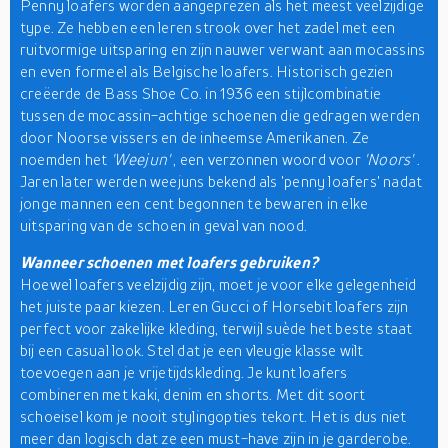
Penny loafers worden aangeprezen als het meest veelzijdige
type. Ze hebben een leren strook over het zadel met een
ruitvormige uitsparing en zijn nauwer verwant aan mocassins
en even formeel als Belgische loafers. Historisch gezien
creëerde de Bass Shoe Co. in 1936 een stijlcombinatie
tussen de mocassin-achtige schoenen die gedragen werden
door Noorse vissers en de inheemse Amerikanen. Ze
noemden het
'Weejun'
, een verzonnen woord voor
'Noors'
.
Jaren later werden weejuns bekend als 'penny loafers' nadat
jonge mannen een cent begonnen te bewaren in elke
uitsparing van de schoen in geval van nood.
Wanneer schoenen met loafers gebruiken?
Hoewel loafers veelzijdig zijn, moet je voor elke gelegenheid
het juiste paar kiezen. Leren Gucci of Horsebit loafers zijn
perfect voor zakelijke kleding, terwijl suède het beste staat
bij een casual look. Stel dat je een vleugje klasse wilt
toevoegen aan je vrijetijdskleding. Je kunt loafers
combineren met kaki, denim en shorts. Met dit soort
schoeisel kom je nooit stylingopties tekort. Het is dus niet
meer dan logisch dat ze een must-have zijn in je garderobe.