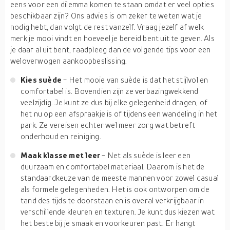
eens voor een dilemma komen te staan omdat er veel opties
beschikbaar zijn? Ons advies is om zeker te weten wat je
nodig hebt, dan volgt de rest vanzelf. Vraag jezelf af welk
merk je mooi vindt en hoeveel je bereid bent uit te geven. Als
je daar al uit bent, raadpleeg dan de volgende tips voor een
weloverwogen aankoopbeslissing.
Kies suède
- Het mooie van suède is dat het stijlvol en
comfortabel is. Bovendien zijn ze verbazingwekkend
veelzijdig. Je kunt ze dus bij elke gelegenheid dragen, of
het nu op een afspraakje is of tijdens een wandeling in het
park. Ze vereisen echter wel meer zorg wat betreft
onderhoud en reiniging.
Maak klasse met leer
- Net als suède is leer een
duurzaam en comfortabel materiaal. Daarom is het de
standaardkeuze van de meeste mannen voor zowel casual
als formele gelegenheden. Het is ook ontworpen om de
tand des tijds te doorstaan en is overal verkrijgbaar in
verschillende kleuren en texturen. Je kunt dus kiezen wat
het beste bij je smaak en voorkeuren past. Er hangt