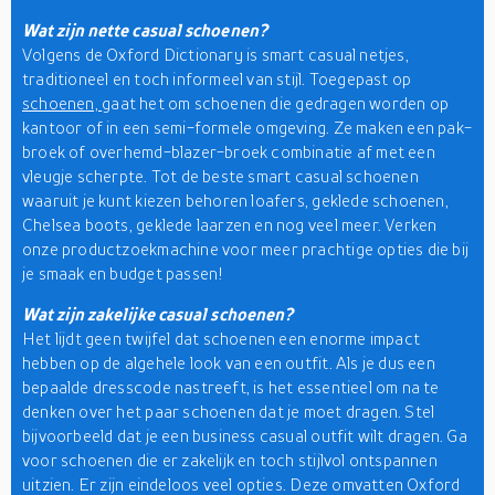
Wat zijn nette casual schoenen?
Volgens de Oxford Dictionary is smart casual netjes,
traditioneel en toch informeel van stijl. Toegepast op
schoenen,
gaat het om schoenen die gedragen worden op
kantoor of in een semi-formele omgeving. Ze maken een pak-
broek of overhemd-blazer-broek combinatie af met een
vleugje scherpte. Tot de beste smart casual schoenen
waaruit je kunt kiezen behoren loafers, geklede schoenen,
Chelsea boots, geklede laarzen en nog veel meer. Verken
onze productzoekmachine voor meer prachtige opties die bij
je smaak en budget passen!
Wat zijn zakelijke casual schoenen?
Het lijdt geen twijfel dat schoenen een enorme impact
hebben op de algehele look van een outfit. Als je dus een
bepaalde dresscode nastreeft, is het essentieel om na te
denken over het paar schoenen dat je moet dragen. Stel
bijvoorbeeld dat je een business casual outfit wilt dragen. Ga
voor schoenen die er zakelijk en toch stijlvol ontspannen
uitzien. Er zijn eindeloos veel opties. Deze omvatten Oxford