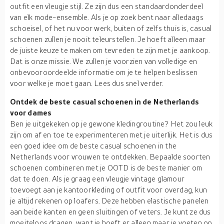
outfit een vleugje stijl. Ze zijn dus een standaardonderdeel
van elk mode-ensemble. Als je op zoek bent naar alledaags
schoeisel, of het nu voor werk, buiten of zelfs thuis is, casual
schoenen zullen je nooit teleurstellen. Je hoeft alleen maar
de juiste keuze te maken om tevreden te zijn met je aankoop.
Dat is onze missie. We zullen je voorzien van volledige en
onbevooroordeelde informatie om je te helpen beslissen
voor welke je moet gaan. Lees dus snel verder.
Ontdek de beste casual schoenen in de Netherlands
voor dames
Ben je uitgekeken op je gewone kledingroutine? Het zou leuk
zijn om af en toe te experimenteren met je uiterlijk. Het is dus
een goed idee om de beste casual schoenen in the
Netherlands voor vrouwen te ontdekken. Bepaalde soorten
schoenen combineren met je OOTD is de beste manier om
dat te doen. Als je graag een vleugje vintage glamour
toevoegt aan je kantoorkleding of outfit voor overdag, kun
je altijd rekenen op loafers. Deze hebben elastische panelen
aan beide kanten en geen sluitingen of veters. Je kunt ze dus
moeiteloos dragen, want je hoeft er alleen maar je voeten op