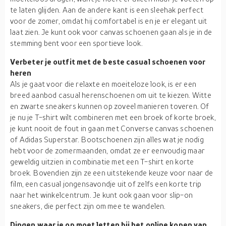
te laten glijden. Aan de andere kant is een sleehak perfect
voor de zomer, omdat hij comfortabel is en je er elegant uit
laat zien. Je kunt ook voor canvas schoenen gaan als je in de
stemming bent voor een sportieve look.
Verbeter je outfit met de beste casual schoenen voor
heren
Als je gaat voor die relaxte en moeiteloze look, is er een
breed aanbod casual herenschoenen om uit te kiezen. Witte
en zwarte sneakers kunnen op zoveel manieren toveren. Of
je nu je T-shirt wilt combineren met een broek of korte broek,
je kunt nooit de fout in gaan met Converse canvas schoenen
of Adidas Superstar. Bootschoenen zijn alles wat je nodig
hebt voor de zomermaanden, omdat ze er eenvoudig maar
geweldig uitzien in combinatie met een T-shirt en korte
broek. Bovendien zijn ze een uitstekende keuze voor naar de
film, een casual jongensavondje uit of zelfs een korte trip
naar het winkelcentrum. Je kunt ook gaan voor slip-on
sneakers, die perfect zijn om mee te wandelen.
Dingen waar je op moet letten bij het online kopen van