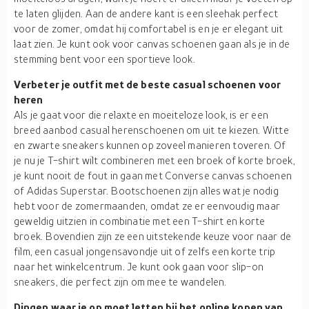
te laten glijden. Aan de andere kant is een sleehak perfect
voor de zomer, omdat hij comfortabel is en je er elegant uit
laat zien. Je kunt ook voor canvas schoenen gaan als je in de
stemming bent voor een sportieve look.
Verbeter je outfit met de beste casual schoenen voor
heren
Als je gaat voor die relaxte en moeiteloze look, is er een
breed aanbod casual herenschoenen om uit te kiezen. Witte
en zwarte sneakers kunnen op zoveel manieren toveren. Of
je nu je T-shirt wilt combineren met een broek of korte broek,
je kunt nooit de fout in gaan met Converse canvas schoenen
of Adidas Superstar. Bootschoenen zijn alles wat je nodig
hebt voor de zomermaanden, omdat ze er eenvoudig maar
geweldig uitzien in combinatie met een T-shirt en korte
broek. Bovendien zijn ze een uitstekende keuze voor naar de
film, een casual jongensavondje uit of zelfs een korte trip
naar het winkelcentrum. Je kunt ook gaan voor slip-on
sneakers, die perfect zijn om mee te wandelen.
Dingen waar je op moet letten bij het online kopen van