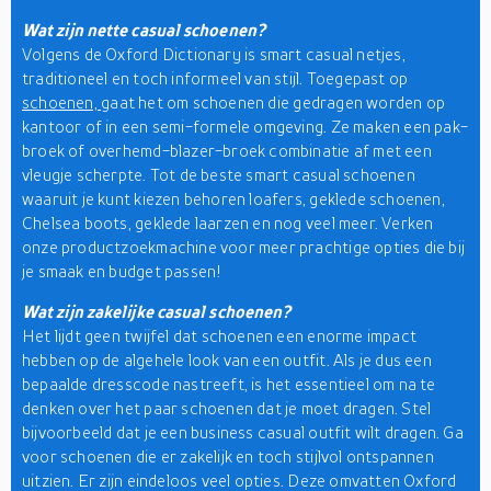
Wat zijn nette casual schoenen?
Volgens de Oxford Dictionary is smart casual netjes,
traditioneel en toch informeel van stijl. Toegepast op
schoenen,
gaat het om schoenen die gedragen worden op
kantoor of in een semi-formele omgeving. Ze maken een pak-
broek of overhemd-blazer-broek combinatie af met een
vleugje scherpte. Tot de beste smart casual schoenen
waaruit je kunt kiezen behoren loafers, geklede schoenen,
Chelsea boots, geklede laarzen en nog veel meer. Verken
onze productzoekmachine voor meer prachtige opties die bij
je smaak en budget passen!
Wat zijn zakelijke casual schoenen?
Het lijdt geen twijfel dat schoenen een enorme impact
hebben op de algehele look van een outfit. Als je dus een
bepaalde dresscode nastreeft, is het essentieel om na te
denken over het paar schoenen dat je moet dragen. Stel
bijvoorbeeld dat je een business casual outfit wilt dragen. Ga
voor schoenen die er zakelijk en toch stijlvol ontspannen
uitzien. Er zijn eindeloos veel opties. Deze omvatten Oxford