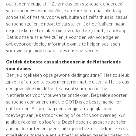
outfit een vleugje stijl. Ze zijn dus een standaardonderdeel
van elk mode-ensemble. Als je op zoek bent naar alledaags
schoeisel, of het nu voor werk, buiten of zelfs thuis is, casual
schoenen zullen je nooit teleurstellen. Je hoeft alleen maar
de juiste keuze te maken om tevreden te zijn met je aankoop.
Dat is onze missie. We zullen je voorzien van volledige en
onbevooroordeelde informatie om je te helpen beslissen
voor welke je moet gaan. Lees dus snel verder.
Ontdek de beste casual schoenen in de Netherlands
voor dames
Ben je uitgekeken op je gewone kledingroutine? Het zou leuk
zijn om af en toe te experimenteren met je uiterlijk. Het is dus
een goed idee om de beste casual schoenen in the
Netherlands voor vrouwen te ontdekken. Bepaalde soorten
schoenen combineren met je OOTD is de beste manier om
dat te doen. Als je graag een vleugje vintage glamour
toevoegt aan je kantoorkleding of outfit voor overdag, kun
je altijd rekenen op loafers. Deze hebben elastische panelen
aan beide kanten en geen sluitingen of veters. Je kunt ze dus
moeiteloos dragen, want je hoeft er alleen maar je voeten op