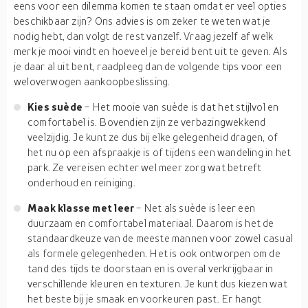
eens voor een dilemma komen te staan omdat er veel opties
beschikbaar zijn? Ons advies is om zeker te weten wat je
nodig hebt, dan volgt de rest vanzelf. Vraag jezelf af welk
merk je mooi vindt en hoeveel je bereid bent uit te geven. Als
je daar al uit bent, raadpleeg dan de volgende tips voor een
weloverwogen aankoopbeslissing.
Kies suède
- Het mooie van suède is dat het stijlvol en
comfortabel is. Bovendien zijn ze verbazingwekkend
veelzijdig. Je kunt ze dus bij elke gelegenheid dragen, of
het nu op een afspraakje is of tijdens een wandeling in het
park. Ze vereisen echter wel meer zorg wat betreft
onderhoud en reiniging.
Maak klasse met leer
- Net als suède is leer een
duurzaam en comfortabel materiaal. Daarom is het de
standaardkeuze van de meeste mannen voor zowel casual
als formele gelegenheden. Het is ook ontworpen om de
tand des tijds te doorstaan en is overal verkrijgbaar in
verschillende kleuren en texturen. Je kunt dus kiezen wat
het beste bij je smaak en voorkeuren past. Er hangt