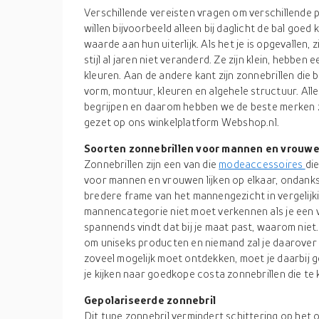
Verschillende vereisten vragen om verschillende 
willen bijvoorbeeld alleen bij daglicht de bal goe
waarde aan hun uiterlijk. Als het je is opgevallen, z
stijl al jaren niet veranderd. Ze zijn klein, hebben 
kleuren. Aan de andere kant zijn zonnebrillen die 
vorm, montuur, kleuren en algehele structuur. Alle
begrijpen en daarom hebben we de beste merken zo
gezet op ons winkelplatform Webshop.nl.
Soorten zonnebrillen voor mannen en vrouw
Zonnebrillen zijn een van die
modeaccessoires
die
voor mannen en vrouwen lijken op elkaar, ondank
bredere frame van het mannengezicht in vergelijk
mannencategorie niet moet verkennen als je een v
spannends vindt dat bij je maat past, waarom niet
om uniseks producten en niemand zal je daarover 
zoveel mogelijk moet ontdekken, moet je daarbij g
je kijken naar goedkope costa zonnebrillen die te 
Gepolariseerde zonnebril
Dit type zonnebril vermindert schittering op het 