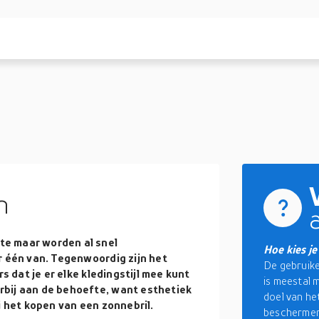
n
te maar worden al snel
Hoe kies je
r één van. Tegenwoordig zijn het
De gebruike
s dat je er elke kledingstijl mee kunt
is meestal m
rbij aan de behoefte, want esthetiek
doel van he
j het kopen van een zonnebril.
beschermen 