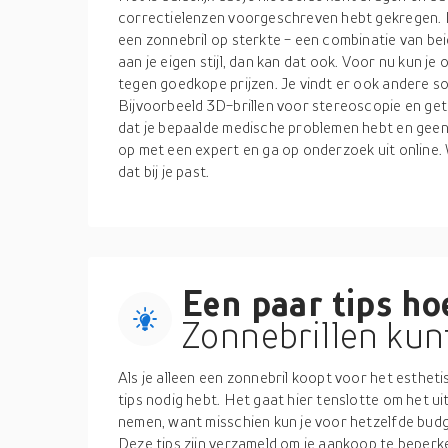
correctielenzen voorgeschreven hebt gekregen. I
een zonnebril op sterkte - een combinatie van bei
aan je eigen stijl, dan kan dat ook. Voor nu kun je 
tegen goedkope prijzen. Je vindt er ook andere so
Bijvoorbeeld 3D-brillen voor stereoscopie en getin
dat je bepaalde medische problemen hebt en geen
op met een expert en ga op onderzoek uit online. W
dat bij je past.
Een paar tips hoe
Zonnebrillen kun
Als je alleen een zonnebril koopt voor het estheti
tips nodig hebt. Het gaat hier tenslotte om het ui
nemen, want misschien kun je voor hetzelfde bud
Deze tips zijn verzameld om je aankoop te beperk