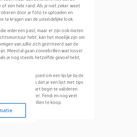
 of een hele rand. Als je niet zeker weet
tproberen door je foto te uploaden en
e te krijgen van de uiteindelijke look.
 die iedereen past, maar er zijn ook maten
ichtsmontuur hebt, kan het moeilijk zijn om
igen van jullie zich geïrriteerd aan de
ijn. Meestal gaan zonnebrillen wat losser
 als je nog steeds hetzelfde gevoel hebt,
ijn, maar het is goed om een lijstje bij de
winkelen. Ondanks dat je een lijst met tips
e onderzoek in het begin te valideren.
da Ray-Ban, Cartier, Fendi en nog veel
e Oakley zonnebrillen te koop.
matie