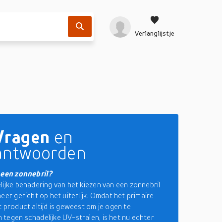
Verlanglijstje
Vragen
en
antwoorden
 een zonnebril?
lijke benadering van het kiezen van een zonnebril
eer gericht op het uiterlijk. Omdat het primaire
t product altijd is geweest om je ogen te
tegen schadelijke UV-stralen, is het nu echter