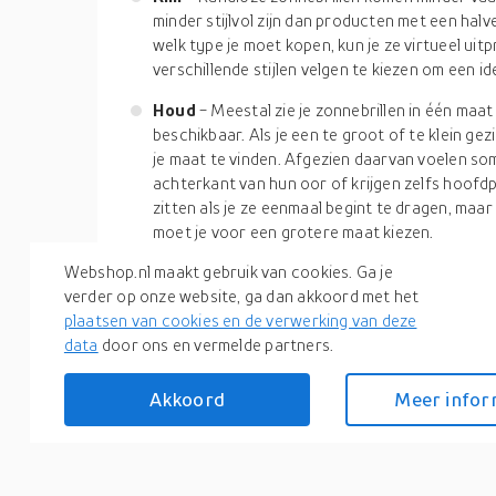
minder stijlvol zijn dan producten met een halve
welk type je moet kopen, kun je ze virtueel ui
verschillende stijlen velgen te kiezen om een ide
Houd
- Meestal zie je zonnebrillen in één maat
beschikbaar. Als je een te groot of te klein gez
je maat te vinden. Afgezien daarvan voelen somm
achterkant van hun oor of krijgen zelfs hoofdp
zitten als je ze eenmaal begint te dragen, maar
moet je voor een grotere maat kiezen.
Webshop.nl maakt gebruik van cookies. Ga je
We weten dat de tips allemaal gebruikelijke punten z
verder op onze website, ga dan akkoord met het
hand te hebben zodat je niets vergeet tijdens het 
plaatsen van cookies en de verwerking van deze
hebt, moet je ook een paar merknamen kennen om j
data
door ons en vermelde partners.
Enkele van de namen zijn Gucci, Oakley, Dior, Pra
meer. Je kunt beginnen met winkelen met goedkop
Akkoord
Meer infor