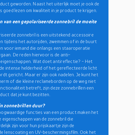
duct geworden. Naast het uiterlijk moet je ook de
s goed lezen om kwaliteit in je product te krijgen.
en van een gepolariseerde zonnebril de moeite
iseerde zonnebril is een uitstekend accessoire
n tijdens het autorijden, zwemmen of in de buurt
en voor iemand die onlangs een staaroperatie
gaan. De reden hiervoor is de anti-
seigenschappen. Wat doet antireflectie? - Het
de intense helderheid of het gereflecteerde licht
ordt gericht. Maar er zijn ook nadelen. Je kunt het
erm of die kleine reclameborden op de weg niet
nctionaliteit betreft, zijn deze zonnebrillen een
duct dat je kunt bezitten.
n zonnebrillen duur?
oogwaardige functies van een product maken het
e eigenschappen van de zonnebril die
lijk zijn voor hun prijskaartje zijn de
e lenscoating en UV-beschermingsfilm. Ook het