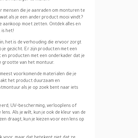
naar mensen die je aanraden om monturen te
 wat als je een ander product mooi vindt?
op je aankoop moet zetten. Ontdek alles en
 is het!
in, het is de verhouding die ervoor zorgt
p je gezicht. Er zijn producten met een
 en producten met een onderkader dat je
de grootte van het montuur.
e meest voorkomende materialen die je
maakt het product duurzaam en
tmontuur als je op zoek bent naar iets
seerd, UV-bescherming, verlooplens of
 lens. Als je wilt, kun je ook de kleur van de
zen draagt, kun je kiezen voor een lens op
 voor, maar dat betekent niet dat ze