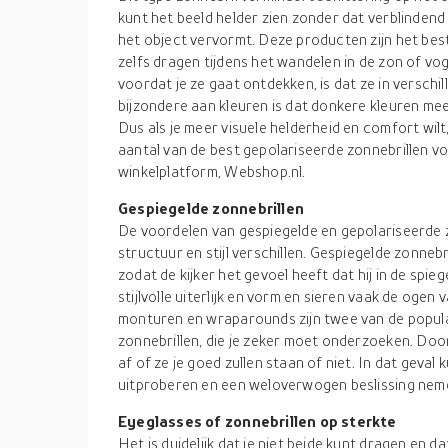
kunt het beeld helder zien zonder dat verblindend 
het object vervormt. Deze producten zijn het best
zelfs dragen tijdens het wandelen in de zon of vog
voordat je ze gaat ontdekken, is dat ze in verschil
bijzondere aan kleuren is dat donkere kleuren meer
Dus als je meer visuele helderheid en comfort wil
aantal van de best gepolariseerde zonnebrillen 
winkelplatform, Webshop.nl.
Gespiegelde zonnebrillen
De voordelen van gespiegelde en gepolariseerde zo
structuur en stijl verschillen. Gespiegelde zonneb
zodat de kijker het gevoel heeft dat hij in de spieg
stijlvolle uiterlijk en vorm en sieren vaak de ogen
monturen en wraparounds zijn twee van de popul
zonnebrillen, die je zeker moet onderzoeken. Doo
af of ze je goed zullen staan of niet. In dat geval k
uitproberen en een weloverwogen beslissing nem
Eyeglasses of zonnebrillen op sterkte
Het is duidelijk dat je niet beide kunt dragen en dat