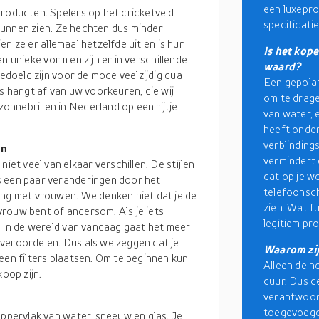
een luxepro
producten. Spelers op het cricketveld
specificatie
d kunnen zien. Ze hechten dus minder
ien ze er allemaal hetzelfde uit en is hun
Is het kop
een unieke vorm en zijn er in verschillende
waard?
bedoeld zijn voor de mode veelzijdig qua
Een gepolar
s hangt af van uw voorkeuren, die wij
om te drage
nnebrillen in Nederland op een rijtje
van water, 
heeft onder
verblinding
en
vermindert 
 niet veel van elkaar verschillen. De stijlen
dat op je w
s een paar veranderingen door het
telefoonsch
ing met vrouwen. We denken niet dat je de
zien. Wat fu
rouw bent of andersom. Als je iets
legitiem pro
. In de wereld van vandaag gaat het meer
veroordelen. Dus als we zeggen dat je
Waarom zij
een filters plaatsen. Om te beginnen kun
Alleen de h
koop zijn.
duur. Dus d
verantwoorde
toegevoegd
oppervlak van water, sneeuw en glas. Je