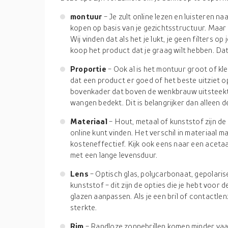
montuur
- Je zult online lezen en luisteren 
kopen op basis van je gezichtsstructuur. Maar
Wij vinden dat als het je lukt, je geen filters 
koop het product dat je graag wilt hebben. Dat
Proportie
- Ook al is het montuur groot of kle
dat een product er goed of het beste uitziet o
bovenkader dat boven de wenkbrauw uitsteekt
wangen bedekt. Dit is belangrijker dan alleen 
Materiaal
- Hout, metaal of kunststof zijn d
online kunt vinden. Het verschil in materiaal 
kosteneffectief. Kijk ook eens naar een acetaa
met een lange levensduur.
Lens
- Optisch glas, polycarbonaat, gepolari
kunststof - dit zijn de opties die je hebt voor de
glazen aanpassen. Als je een bril of contactlen
sterkte.
Rim
- Randloze zonnebrillen komen minder vaak