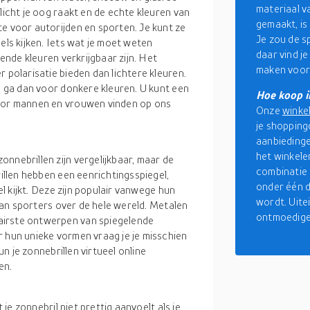
materiaal v
licht je oog raakt en de echte kleuren van
gemaakt, is
e voor autorijden en sporten. Je kunt ze
Je zou de s
els kijken. Iets wat je moet weten
daar vind j
lende kleuren verkrijgbaar zijn. Het
maken voor 
 polarisatie bieden dan lichtere kleuren.
t, ga dan voor donkere kleuren. U kunt een
Hoe koop i
voor mannen en vrouwen vinden op ons
Onze
winke
je shoppingd
aanbiedinge
het winkele
nnebrillen zijn vergelijkbaar, maar de
combinatie 
rillen hebben een eenrichtingsspiegel,
onder één d
el kijkt. Deze zijn populair vanwege hun
wordt. Uitei
 van sporters over de hele wereld. Metalen
ontmoedige
airste ontwerpen van spiegelende
r hun unieke vormen vraag je je misschien
un je zonnebrillen virtueel online
en.
 je zonnebril niet prettig aanvoelt als je