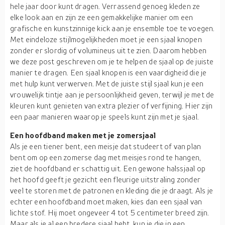
hele jaar door kunt dragen. Verrassend genoeg kleden ze
elke look aan en zijn ze een gemakkelijke manier om een
grafische en kunstzinnige kick aan je ensemble toe te voegen.
Met eindeloze stijlmogelijkheden moet je een sjaal knopen
zonder er slordig of volumineus uit te zien. Daarom hebben
we deze post geschreven om je te helpen de sjaal op de juiste
manier te dragen. Een sjaal knopen is een vaardigheid die je
met hulp kunt verwerven. Met de juiste stijl sjaal kun je een
vrouwelijk tintje aan je persoonlijkheid geven, terwijl je met de
kleuren kunt genieten van extra plezier of verfijning. Hier zijn
een paar manieren waarop je speels kunt zijn met je sjaal.
Een hoofdband maken met je zomersjaal
Als je een tiener bent, een meisje dat studeert of van plan
bent om op een zomerse dag met meisjes rond te hangen,
ziet de hoofdband er schattig uit. Een gewone halssjaal op
het hoofd geeft je gezicht een fleurige uitstraling zonder
veel te storen met de patronen en kleding die je draagt. Als je
echter een hoofdband moet maken, kies dan een sjaal van
lichte stof. Hij moet ongeveer 4 tot 5 centimeter breed zijn.
Maar als je al een bredere sjaal hebt, kun je die in een