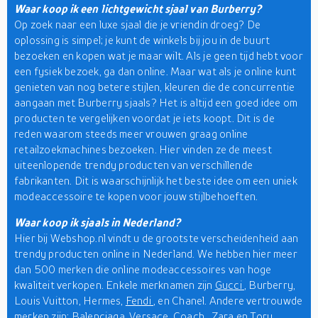
Waar koop ik een lichtgewicht sjaal van Burberry?
Op zoek naar een luxe sjaal die je vriendin droeg? De
oplossing is simpel; je kunt de winkels bij jou in de buurt
bezoeken en kopen wat je maar wilt. Als je geen tijd hebt voor
een fysiek bezoek, ga dan online. Maar wat als je online kunt
genieten van nog betere stijlen, kleuren die de concurrentie
aangaan met Burberry sjaals? Het is altijd een goed idee om
producten te vergelijken voordat je iets koopt. Dit is de
reden waarom steeds meer vrouwen graag online
retailzoekmachines bezoeken. Hier vinden ze de meest
uiteenlopende trendy producten van verschillende
fabrikanten. Dit is waarschijnlijk het beste idee om een uniek
modeaccessoire te kopen voor jouw stijlbehoeften.
Waar koop ik sjaals in Nederland?
Hier bij Webshop.nl vindt u de grootste verscheidenheid aan
trendy producten online in Nederland. We hebben hier meer
dan 500 merken die online modeaccessoires van hoge
kwaliteit verkopen. Enkele merknamen zijn
Gucci
, Burberry,
Louis Vuitton, Hermes,
Fendi
, en Chanel. Andere vertrouwde
merken zijn: Balenciaga, Versace,
Coach
, Zara en Tory