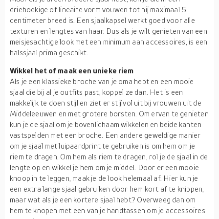
driehoekige of lineaire vorm vouwen tot hij maximaal 5
centimeter breed is. Een sjaalkapsel werkt goed voor alle
texturen en lengtes van haar. Dus als je wilt genieten van een
meisjesachtige look met een minimum aan accessoires, is een
halssjaal prima geschikt.
Wikkel het of maak een unieke riem
Als je een klassieke broche van je oma hebt en een mooie
sjaal die bij al je outfits past, koppel ze dan. Het is een
makkelijk te doen stijl en ziet er stijlvol uit bij vrouwen uit de
Middeleeuwen en met grotere borsten. Om ervan te genieten
kun je de sjaal om je bovenlichaam wikkelen en beide kanten
vastspelden met een broche. Een andere geweldige manier
om je sjaal met luipaardprint te gebruiken is om hem om je
riem te dragen. Om hem als riem te dragen, rol je de sjaal in de
lengte op en wikkel je hem om je middel. Door er een mooie
knoop in te leggen, maak je de look helemaal af. Hier kun je
een extra lange sjaal gebruiken door hem kort af te knippen,
maar wat als je een kortere sjaal hebt? Overweeg dan om
hem te knopen met een van je handtassen om je accessoires