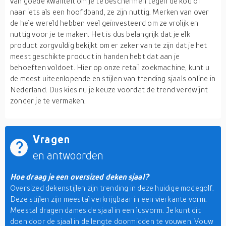
van goede kwaliteit om je te beschermen tegen de kou of
naar iets als een hoofdband, ze zijn nuttig. Merken van over
de hele wereld hebben veel geïnvesteerd om ze vrolijk en
nuttig voor je te maken. Het is dus belangrijk dat je elk
product zorgvuldig bekijkt om er zeker van te zijn dat je het
meest geschikte product in handen hebt dat aan je
behoeften voldoet. Hier op onze retail zoekmachine, kunt u
de meest uiteenlopende en stijlen van trending sjaals online in
Nederland. Dus kies nu je keuze voordat de trend verdwijnt
zonder je te vermaken.
Vragen
en antwoorden
Hoe draag je een oversized deken sjaal?
Oversized dekenstijlen zijn trending in deze huidige modegolf.
Deze stijlen zijn meestal verkrijgbaar in een vierkante vorm.
Meestal dragen dames de sjaal in een lusvorm. Je kunt dit
doen door de sjaal in de lengte doormidden te vouwen. Vouw