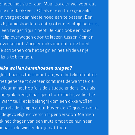
e hoed met sluier aan. Maar zorg er wel voor dat
me niet blokkeert. Of als er een foto gemaakt
, vergeet dan niet je hoed aan te passen. Een
 bij bruidshoeden is dat groter niet altijd beter is,
je een tenger figuur hebt. Je kunt ook een hoed
rclip overwegen door te kiezen tussen klein en
levensgroot. Zorg er ook voor dat je de hoed
je schoenen om het begin en het einde van je
alans te brengen.
ikke wollen herenhoeden dragen?
jk lichaam is thermonutraal, wat betekent dat de
 het genereert overeenkomt met de warmte die
. Maar in het hoofd is de situatie anders. Dus als
 ingepakt bent, maar geen hoofd hebt, verliest je
l warmte. Het is belangrijk om een dikke wollen
gen als de temperatuur boven de 70 graden komt.
udegevoeligheid verschilt per persoon. Mannen
ak het dragen van een muts omdat ze hun haar
 maar in de winter doe je dat toch.