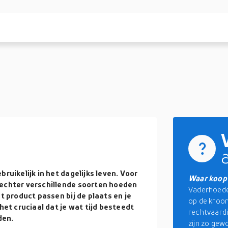
ruikelijk in het dagelijks leven. Voor
Waar koop
 echter verschillende soorten hoeden
Vaderhoeden
t product passen bij de plaats en je
op de kroon
het cruciaal dat je wat tijd besteedt
rechtvaardi
den.
zijn zo gew