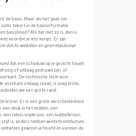
nt de basis. Maar als het gaat om
soms tekort in de basisinformatie
n basishoed? Als dat niet zo is, dan is
eet voordat je iets koopt. Er zijn
om slim te winkelen en geen impulsieve
e hoed dat een schaduw op je gezicht houdt
mhoog of omlaag gedraaid zijn, of
oorkant. De technische term voor
e voorkant omlaag staan, is snap brims.
bedoelen we een grote rand.
de kroon. Er is een grote verscheidenheid
, een deuk in het midden, een
n, een telescoopkroon, een bubbelkroon
ts stijf is, anders hebben winterbontmutsen
en omhelzen gewoon je hoofd en vormen de