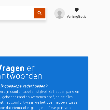
Verlanglijstje
Vragen
en
antwoorden
 ik goedkope vaderhoeden?
 zijn comfortabel en stijlvol. Ze hebben panelen
, gebogen rand en katoenen stof, en dit alles
gt het comfort waar we het over hebben. En ze
oon dat niemand er graag een fikse prijs voor