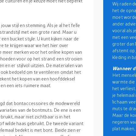
de culturen en je keuze moet niet beperkt
Wij raden d
het de opna
moet worden
ander advies
uw stijl en stemming. Als je al het felle
vooral als 
 strandstijl met een grote rand. Maar u
met een vee
een bucket style. U kunt kijken naar de
groter dan 
 te krijgen waar we het hier over
afstemt op 
 meer merken voor het online kopen van
kleding in b
hoeden voor op het strand: een strooien
 en er stijlvol uitzien. De materialen van
Wanneer d
n ook bedoeld om te ventileren omdat het
Het menseli
tekent het kopen van een hoofddeksel
warmte die
 en een iets ruimere maat.
het verliest
je helemaal
lichaam vee
zegd dat bontaccessoires de modewereld
muts te dra
 variaties van de bontmuts. De ene is een
Maar de ko
uikt, maar niet zichtbaar is in het
negeren va
 of wilde haas gebruikt. De tweede variant
plat maken,
lemaal bedekt is met bont. Beide zien er