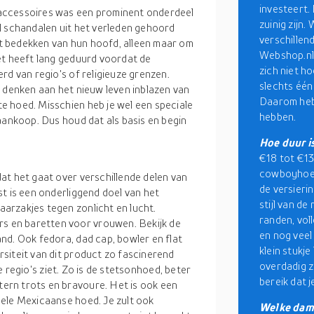
investeert.
accessoires was een prominent onderdeel
zuinig zijn
l schandalen uit het verleden gehoord
verschillen
t bedekken van hun hoofd, alleen maar om
Webshop.nl.
et heeft lang geduurd voordat de
zich niet ho
rd van regio's of religieuze grenzen.
slechts één 
r denken aan het nieuw leven inblazen van
Daarom heb
e hoed. Misschien heb je wel een speciale
hebben.
aankoop. Dus houd dat als basis en begin
Hoe duur 
€18 tot €132
cowboyhoed.
at het gaat over verschillende delen van
de versierin
t is een onderliggend doel van het
stijl van de
arzakjes tegen zonlicht en lucht.
randen, vol
 en baretten voor vrouwen. Bekijk de
en nog veel
nd. Ook fedora, dad cap, bowler en flat
klein stukje
siteit van dit product zo fascinerend
overdadig zi
de regio's ziet. Zo is de stetsonhoed, beter
bereik dat j
ern trots en bravoure. Het is ook een
ele Mexicaanse hoed. Je zult ook
Welke dame