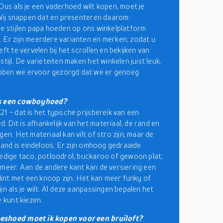
 Dus als je een vaderhoed wilt kopen, moet je
. Wij snappen dat en presenteren daarom
de stijlen papa hoeden op ons winkelplatform
 Er zijn meerdere varianten en merken, zodat u
eft te vervelen bij het scrollen en bekijken van
stijl. De variëteiten maken het winkelen juist leuk.
ben we ervoor gezorgd dat we er genoeg
is een cowboyhoed?
1 - dat is het typische prijsbereik van een
 Dit is afhankelijk van het materiaal, de rand en
gen. Het materiaal kan vilt of stro zijn, maar de
 rand is eindeloos. Er zijn omhoog gedraaide
ledige taco, potloodrol, buckaroo of gewoon plat,
 meer. Aan de andere kant kan de versiering een
 lint met een knoop zijn. Het kan meer funky of
jn als je wilt. Al deze aanpassingen bepalen het
e kunt kiezen.
shoed moet ik kopen voor een bruiloft?