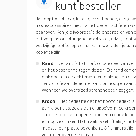
kunt bestellen
Je koopt om de dag kleding en schoenen, dus je ke
modeaccessoires, met name hoeden, schieten we 
daarover. Ken je bijvoorbeeld de onderdelen van ee
het volgens ons dringend noodzakelijk dat je dat w
veelzijdige opties op de markt en we raden je aan 
koper te zijn.
Rand
- De rand is het horizontale deel van d
en het beschermt tegen de zon. De rand kan o
omhoog aan de achterkant en omlaag aan de v
randen die aan de achterkant omhoog en aan d
Wanneer we oversized strandhoeden zeggen, 
Kroon
- Het gedeelte dat het hoofd bedekt is 
aan kroontjes, zoals een druppelvormige kroon
runderkroon, een open kroon, een ronde kroo
en nog veel meer. Het maakt veel uit als je mu
meestal een platte bovenkant. Of emmerstijl
vorm dienovereenkomstig.