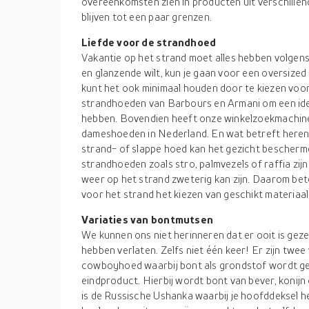
overeenkomsten zien in producten uit verschillen
blijven tot een paar grenzen.
Liefde voor de strandhoed
Vakantie op het strand moet alles hebben volgens jo
en glanzende wilt, kun je gaan voor een oversized
kunt het ook minimaal houden door te kiezen voor 
strandhoeden van Barbours en Armani om een idee
hebben. Bovendien heeft onze winkelzoekmachine
dameshoeden in Nederland. En wat betreft heren
strand- of slappe hoed kan het gezicht beschermen
strandhoeden zoals stro, palmvezels of raffia zij
weer op het strand zweterig kan zijn. Daarom be
voor het strand het kiezen van geschikt materiaal
Variaties van bontmutsen
We kunnen ons niet herinneren dat er ooit is ge
hebben verlaten. Zelfs niet één keer! Er zijn twee
cowboyhoed waarbij bont als grondstof wordt gebr
eindproduct. Hierbij wordt bont van bever, konijn
is de Russische Ushanka waarbij je hoofddeksel he