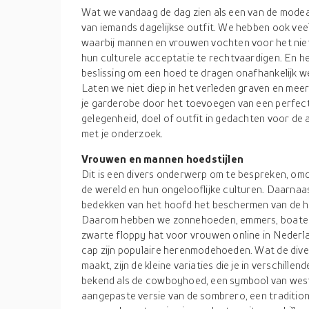
Wat we vandaag de dag zien als een van de mode
van iemands dagelijkse outfit. We hebben ook vee
waarbij mannen en vrouwen vochten voor het nie
hun culturele acceptatie te rechtvaardigen. En h
beslissing om een hoed te dragen onafhankelijk we
Laten we niet diep in het verleden graven en mee
je garderobe door het toevoegen van een perfect
gelegenheid, doel of outfit in gedachten voor de 
met je onderzoek.
Vrouwen en mannen hoedstijlen
Dit is een divers onderwerp om te bespreken, omd
de wereld en hun ongelooflijke culturen. Daarnaas
bedekken van het hoofd het beschermen van de ha
Daarom hebben we zonnehoeden, emmers, boaters
zwarte floppy hat voor vrouwen online in Nederla
cap zijn populaire herenmodehoeden. Wat de diver
maakt, zijn de kleine variaties die je in verschillen
bekend als de cowboyhoed, een symbool van west
aangepaste versie van de sombrero, een tradition