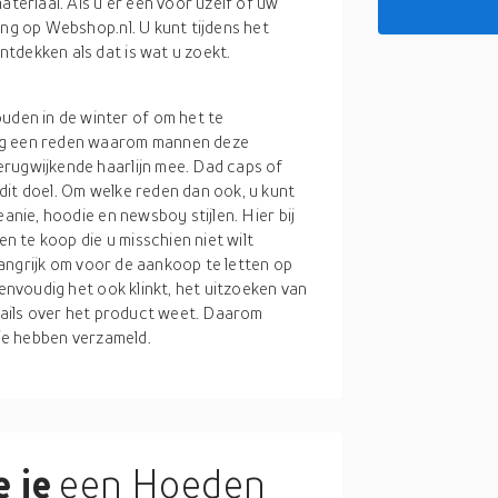
ateriaal. Als u er een voor uzelf of uw
ong op Webshop.nl. U kunt tijdens het
tdekken als dat is wat u zoekt.
den in de winter of om het te
nog een reden waarom mannen deze
erugwijkende haarlijn mee. Dad caps of
dit doel. Om welke reden dan ook, u kunt
anie, hoodie en newsboy stijlen. Hier bij
 te koop die u misschien niet wilt
elangrijk om voor de aankoop te letten op
eenvoudig het ook klinkt, het uitzoeken van
etails over het product weet. Daarom
 je hebben verzameld.
 je
een Hoeden