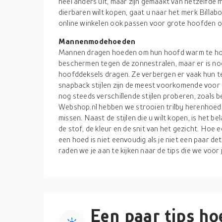
heel anders uit, maar zijn gemaakt van hetzelfde m
dierbaren wilt kopen, gaat u naar het merk Billab
online winkelen ook passen voor grote hoofden on
Mannenmodehoeden
Mannen dragen hoeden om hun hoofd warm te hou
beschermen tegen de zonnestralen, maar er is 
hoofddeksels dragen. Ze verbergen er vaak hun t
snapback stijlen zijn de meest voorkomende voor 
nog steeds verschillende stijlen proberen, zoals be
Webshop.nl hebben we strooien trilby herenhoeden
missen. Naast de stijlen die u wilt kopen, is het b
de stof, de kleur en de snit van het gezicht. Hoe 
een hoed is niet eenvoudig als je niet een paar d
raden we je aan te kijken naar de tips die we voor
Een paar tips hoe