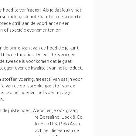
 hoed te verfraaien. Als je dat leuk vindt
n subtiele gekleurde band om de kroon te
 brede strik aan de voorkant en een
en of speciale evenementen om
n de binnenkant van de hoed die je kunt
ft twee functies. De eerste is zorgen
de tweede is voorkomen dat je gaat
s zeggen over de kwaliteit van het product.
 stoffen voering, meestal van satijn voor
d van de oorspronkelijke stof van de
et. Zomerhoeden met voering zie je
n.
n de juiste hoed. We willen je ook graag
t zijn onder andere Borsalino, Lock & Co.
y, Quiksilver, Dakine en U.S. Polo Assn.
onze retail zoekmachine, die een van de