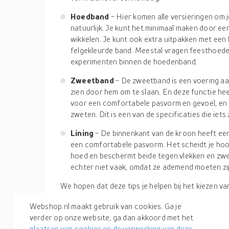
Hoedband
- Hier komen alle versieringen om je
natuurlijk. Je kunt het minimaal maken door ee
wikkelen. Je kunt ook extra uitpakken met een
felgekleurde band. Meestal vragen feesthoed
experimenten binnen de hoedenband.
Zweetband
- De zweetband is een voering aa
zien door hem om te slaan. En deze functie hee
voor een comfortabele pasvorm en gevoel, en 
zweten. Dit is een van de specificaties die iet
Lining
- De binnenkant van de kroon heeft een
een comfortabele pasvorm. Het scheidt je hoof
hoed en beschermt beide tegen vlekken en zwe
echter niet vaak, omdat ze ademend moeten zij
We hopen dat deze tips je helpen bij het kiezen va
enkele merken aanraden die je kunt overwegen. Di
Webshop.nl maakt gebruik van cookies. Ga je
Hatters, Vans, New Era Cap, Tommy Hilfiger, Oakle
verder op onze website, ga dan akkoord met het
Je kunt al deze merken gemakkelijk ontdekken via 
plaatsen van cookies en de verwerking van deze