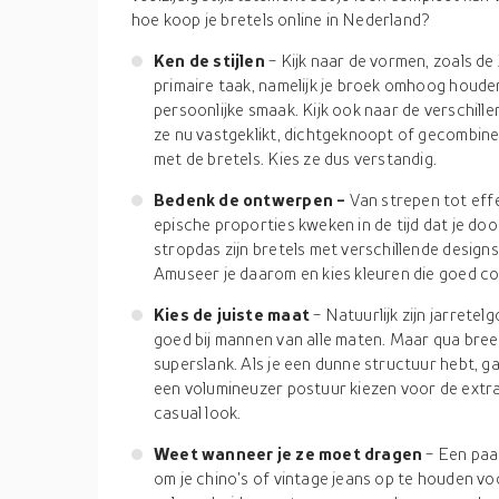
hoe koop je bretels online in Nederland?
Ken de stijlen
- Kijk naar de vormen, zoals de
primaire taak, namelijk je broek omhoog houden
persoonlijke smaak. Kijk ook naar de verschillen
ze nu vastgeklikt, dichtgeknoopt of gecombinee
met de bretels. Kies ze dus verstandig.
Bedenk de ontwerpen -
Van strepen tot effe
epische proporties kweken in de tijd dat je do
stropdas zijn bretels met verschillende designs
Amuseer je daarom en kies kleuren die goed c
Kies de juiste maat
- Natuurlijk zijn jarretel
goed bij mannen van alle maten. Maar qua breed
superslank. Als je een dunne structuur hebt, 
een volumineuzer postuur kiezen voor de extra
casual look.
Weet wanneer je ze moet dragen
- Een paa
om je chino's of vintage jeans op te houden v