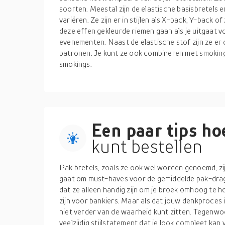
soorten. Meestal zijn de elastische basisbretels er 
variëren. Ze zijn er in stijlen als X-back, Y-back o
deze effen gekleurde riemen gaan als je uitgaat v
evenementen. Naast de elastische stof zijn ze er 
patronen. Je kunt ze ook combineren met smokings
smokings.
Een paar tips hoe
kunt bestellen
Pak bretels, zoals ze ook wel worden genoemd, zij
gaat om must-haves voor de gemiddelde pak-dra
dat ze alleen handig zijn om je broek omhoog te 
zijn voor bankiers. Maar als dat jouw denkproces is,
niet verder van de waarheid kunt zitten. Tegenwoo
veelzijdig stijlstatement dat je look compleet ka