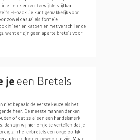
in effen kleuren, terwijl de stijl kan
f zelfs H-back. Je kunt gemakkelijk voor
oor zowel casual als formele
ook in leer en katoen en met verschillende
, want er zijn geen aparte bretels voor
 je
een Bretels
n niet bepaald de eerste keuze als het
gende heer. De meeste mannen denken
houden of dat ze alleen een handelsmerk
 dan zijn wij hier om je te vertellen dat je
rdig zijn herenbretels een ongelooflijk
n veranderen door er gewoon te zijn. Maar