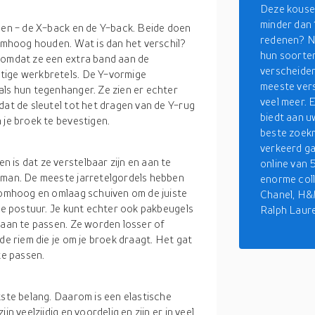
Deze kousen
minder dan 
rmen - de X-back en de Y-back. Beide doen
redenen? No
 omhoog houden. Wat is dan het verschil?
hun soorten
 omdat ze een extra band aan de
verscheiden
tige werkbretels. De Y-vormige
meeste versc
als hun tegenhanger. Ze zien er echter
veel meer. E
dat de sleutel tot het dragen van de Y-rug
biedt aan u
 je broek te bevestigen.
beste zoekm
verkeerd ga
 is dat ze verstelbaar zijn en aan te
online van 
e man. De meeste jarretelgordels hebben
enorme coll
s omhoog en omlaag schuiven om de juiste
Chanel, H&
eke postuur. Je kunt echter ook pakbeugels
Ralph Laur
 aan te passen. Ze worden losser of
de riem die je om je broek draagt. Het gat
te passen.
tste belang. Daarom is een elastische
n veelzijdig en voordelig en zijn er in veel