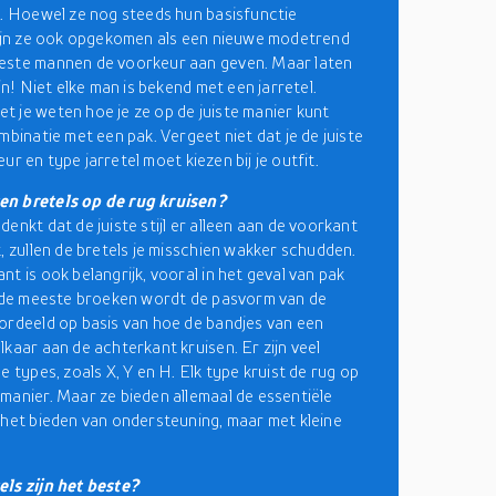
k. Hoewel ze nog steeds hun basisfunctie
zijn ze ook opgekomen als een nieuwe modetrend
este mannen de voorkeur aan geven. Maar laten
ijn! Niet elke man is bekend met een jarretel.
 je weten hoe je ze op de juiste manier kunt
mbinatie met een pak. Vergeet niet dat je de juiste
kleur en type jarretel moet kiezen bij je outfit.
n bretels op de rug kruisen?
enkt dat de juiste stijl er alleen aan de voorkant
t, zullen de bretels je misschien wakker schudden.
t is ook belangrijk, vooral in het geval van pak
j de meeste broeken wordt de pasvorm van de
ordeeld op basis van hoe de bandjes van een
lkaar aan de achterkant kruisen. Er zijn veel
e types, zoals X, Y en H. Elk type kruist de rug op
manier. Maar ze bieden allemaal de essentiële
 het bieden van ondersteuning, maar met kleine
ls zijn het beste?