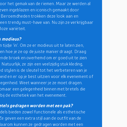
oor het gemak van de riemen. Maar ze werden al
leven ingeblazen en iconisch gemaakt door
 Beroemdheden trokken deze look aan en
een trendy must-have van. Nu zijn ze verkrijgbaar
loze variëteit.
ls modieus?
n tijdje 'in'. Om ze er modieus uit te laten zien,
en hoe je ze op de juiste manier draagt. Draag
ende broek en overhemd om er goed uit te zien
 Natuurlijk, ze zijn een veelzijdig stuk kleding,
d stylen is de sleutel tot het verbeteren van je
heid en er op je best uitzien voor elk evenement of
elegenheid. Weet wanneer je ze moet dragen.
omaar een gelegenheid binnen met bretels die
 bij de esthetiek van het evenement.
tels gedragen worden met een pak?
dels bieden zowel functionele als esthetische
Ze geven een extra stijl aan de outfit van de
 daarom kunnen ze gedragen worden met een