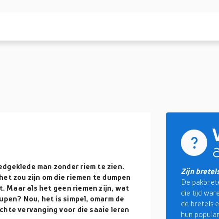
edgeklede man zonder riem te zien.
Zijn bretel
het zou zijn om die riemen te dumpen
De pakbrete
t. Maar als het geen riemen zijn, wat
die tijd wa
eupen? Nou, het is simpel, omarm de
de bretels 
chte vervanging voor die saaie leren
hun popular