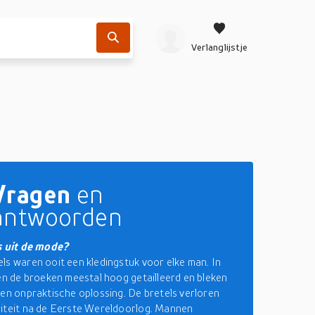
Verlanglijstje
Vragen
en
antwoorden
s uit de mode?
ls waren ooit een kledingstuk voor elke man. In
ren de broeken meestal hoog getailleerd en bleken
een onpraktische oplossing. De bretels verloren
iteit na de Eerste Wereldoorlog. Mannen