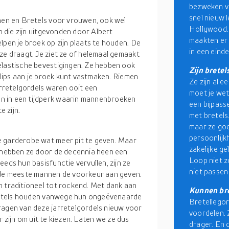
bezweken v
snel nieuw 
nnen en Bretels voor vrouwen, ook wel
Hollywood.
en die zijn uitgevonden door Albert
maakten er 
lpen je broek op zijn plaats te houden. De
in een einde
ze draagt. Je ziet ze of helemaal gemaakt
elastische bevestigingen. Ze hebben ook
Zijn brete
 clips aan je broek kunt vastmaken. Riemen
Ze zijn al ee
arretelgordels waren ooit een
moet je wet
n in een tijdperk waarin mannenbroeken
een bijpass
 zijn.
met bretels.
maar ze goe
persoonlijk
e garderobe wat meer pit te geven. Maar
zakelijke g
, hebben ze door de decennia heen een
Loop niet z
eds hun basisfunctie vervullen, zijn ze
niet passen
e meeste mannen de voorkeur aan geven.
n traditioneel tot rockend. Met dank aan
Kunnen bre
 bretels houden vanwege hun ongeëvenaarde
Bretellegor
ragen van deze jarretelgordels nieuw voor
voordelen. 
er zijn om uit te kiezen. Laten we ze dus
drager. En