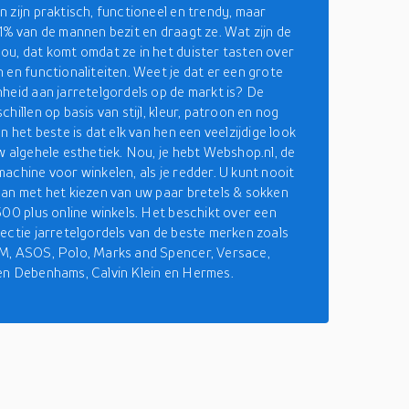
 zijn praktisch, functioneel en trendy, maar
1% van de mannen bezit en draagt ze. Wat zijn de
u, dat komt omdat ze in het duister tasten over
 en functionaliteiten. Weet je dat er een grote
heid aan jarretelgordels op de markt is? De
hillen op basis van stijl, kleur, patroon en nog
n het beste is dat elk van hen een veelzijdige look
w algehele esthetiek. Nou, je hebt Webshop.nl, de
achine voor winkelen, als je redder. U kunt nooit
an met het kiezen van uw paar bretels & sokken
500 plus online winkels. Het beschikt over een
ectie jarretelgordels van de beste merken zoals
M, ASOS, Polo, Marks and Spencer, Versace,
en Debenhams, Calvin Klein en Hermes.