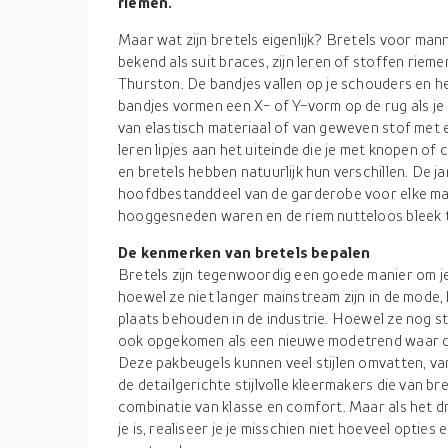
riemen.
Maar wat zijn bretels eigenlijk? Bretels voor ma
bekend als suit braces, zijn leren of stoffen riem
Thurston. De bandjes vallen op je schouders en he
bandjes vormen een X- of Y-vorm op de rug als je 
van elastisch materiaal of van geweven stof met 
leren lipjes aan het uiteinde die je met knopen of
en bretels hebben natuurlijk hun verschillen. De j
hoofdbestanddeel van de garderobe voor elke ma
hooggesneden waren en de riem nutteloos bleek te
De kenmerken van bretels bepalen
Bretels zijn tegenwoordig een goede manier om j
hoewel ze niet langer mainstream zijn in de mode
plaats behouden in de industrie. Hoewel ze nog ste
ook opgekomen als een nieuwe modetrend waar d
Deze pakbeugels kunnen veel stijlen omvatten, va
de detailgerichte stijlvolle kleermakers die van
combinatie van klasse en comfort. Maar als het d
je is, realiseer je je misschien niet hoeveel opties 