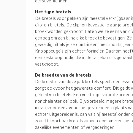
eerst verkennen.
Het type bretels
De bretels voor pakken zijn meestal verkrijgbaar 
clip-on bretels. De clip-on bevestig je aan je broek
broek worden geknoopt. Laten we ze eens van dicht
genoeg om aan bijna elke broek te bevestigen. Ze 
geweldig uit als je ze combineert met shorts, jean
Knoopbeugels zijn echter formeler. Daarom heeft
een zesknoop nodig die in de tailleband is genaaid
vastknoopt.
De breedte van de bretels
De breedte van deze pak bretels speelt een essenti
zorgt ook voor het gewenste comfort. Dit geldt v
gebied van bretels. Een vuistregel voor de breedte
nonchalanter de look. Bijvoorbeeld, magere bretel
ideaal voor een avond met je vrienden in plaats va
echter uitgebreider is, dan valt hij meestal onder
zou dit soort pakbretels kunnen combineren met 
zakelijke evenementen of vergaderingen.