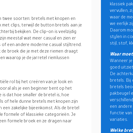
klassiek pa
vervullen, 
waar de me
in twee soorten: bretels met knopen en
we eerlijk z
 met clips, terwijl de button bretels aan je
Daarom moet
erbij bekijken. De clip-on is veelzijdig
stylen in co
zijn meestal wat meer casual en zien er
stijl, stof, 
s of een andere moderne casual stijltrend.
 de broek die je met deze riemen draagt
Waar moete
 en waarop je de jarretel riemlussen
Wanneer je d
goed uitzie
De achterkan
bretels. Bi
ële rol bij het creëren van je look en
bretels beo
ooral als je een beginner bent op het
pakbeugel e
 is dat hoe smaller de bretel is, hoe
verschillend
s of hele dunne bretels met knopen zijn
een andere 
n een zakelijke bijeenkomst. Als de bretel
functie van
 de formele of klassieke categorieën. Je
variaties.
een formele broek en ze dragen naar
Welke brete