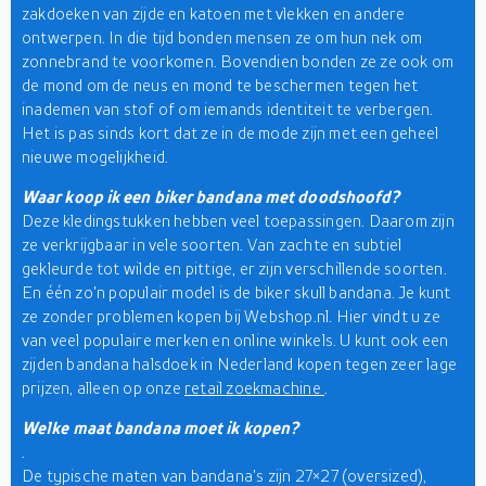
zakdoeken van zijde en katoen met vlekken en andere
ontwerpen. In die tijd bonden mensen ze om hun nek om
zonnebrand te voorkomen. Bovendien bonden ze ze ook om
de mond om de neus en mond te beschermen tegen het
inademen van stof of om iemands identiteit te verbergen.
Het is pas sinds kort dat ze in de mode zijn met een geheel
nieuwe mogelijkheid.
Waar koop ik een biker bandana met doodshoofd?
Deze kledingstukken hebben veel toepassingen. Daarom zijn
ze verkrijgbaar in vele soorten. Van zachte en subtiel
gekleurde tot wilde en pittige, er zijn verschillende soorten.
En één zo'n populair model is de biker skull bandana. Je kunt
ze zonder problemen kopen bij Webshop.nl. Hier vindt u ze
van veel populaire merken en online winkels. U kunt ook een
zijden bandana halsdoek in Nederland kopen tegen zeer lage
prijzen, alleen op onze
retail zoekmachine
.
Welke maat bandana moet ik kopen?
.
De typische maten van bandana's zijn 27×27 (oversized),