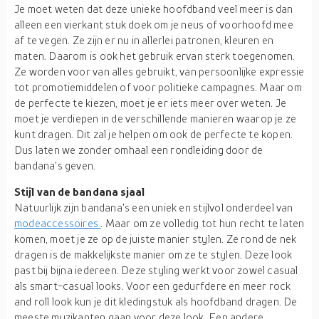
Je moet weten dat deze unieke hoofdband veel meer is dan
alleen een vierkant stuk doek om je neus of voorhoofd mee
af te vegen. Ze zijn er nu in allerlei patronen, kleuren en
maten. Daarom is ook het gebruik ervan sterk toegenomen.
Ze worden voor van alles gebruikt, van persoonlijke expressie
tot promotiemiddelen of voor politieke campagnes. Maar om
de perfecte te kiezen, moet je er iets meer over weten. Je
moet je verdiepen in de verschillende manieren waarop je ze
kunt dragen. Dit zal je helpen om ook de perfecte te kopen.
Dus laten we zonder omhaal een rondleiding door de
bandana's geven.
Stijl van de bandana sjaal
Natuurlijk zijn bandana's een uniek en stijlvol onderdeel van
modeaccessoires
. Maar om ze volledig tot hun recht te laten
komen, moet je ze op de juiste manier stylen. Ze rond de nek
dragen is de makkelijkste manier om ze te stylen. Deze look
past bij bijna iedereen. Deze styling werkt voor zowel casual
als smart-casual looks. Voor een gedurfdere en meer rock
and roll look kun je dit kledingstuk als hoofdband dragen. De
meeste muzikanten gaan voor deze look. Een andere