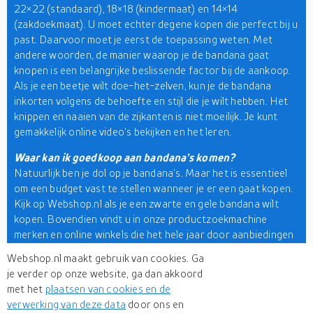
22×22 (standaard), 18×18 (kindermaat) en 14×14
(zakdoekmaat). U moet echter degene kopen die perfect bij u
past. Daarvoor moet je eerst de toepassing weten. Met
andere woorden, de manier waarop je de bandana gaat
knopen is een belangrijke beslissende factor bij de aankoop.
Als je een beetje wilt doe-het-zelven, kun je de bandana
inkorten volgens de behoefte en stijl die je wilt hebben. Het
knippen en naaien van de zijkanten is niet moeilijk. Je kunt
gemakkelijk online video's bekijken en het leren.
Waar kan ik goedkoop aan bandana's komen?
Natuurlijk ben je dol op je bandana's. Maar het is essentieel
om een budget vast te stellen wanneer je er een gaat kopen.
Kijk op Webshop.nl als je een zwarte en gele bandana wilt
kopen. Bovendien vindt u in onze productzoekmachine
merken en online winkels die het hele jaar door aanbiedingen
en kortingen bieden. U kunt dus het beste onze site in de
Webshop.nl maakt gebruik van cookies. Ga
gaten houden als u bandana's van hoge kwaliteit wilt kopen
je verder op onze website, ga dan akkoord
tegen voordelige prijzen.
met het
plaatsen van cookies en de
verwerking van deze data
door ons en
Zo, dat was het! Je bent nu een bandana kopen pro. Denk er