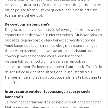
eenvoudige maar stijlvolle manier om ze te dragen is door ze
om de pols te binden. Dit voegt een subtiele dosis attitude
toe aan je algehele look.
De cowboys en bandana's
De geschiedenis van bandana's zal tevergeefs zijn als we de
connectie met de cowboys niet vermelden. Dit is vooral waar
omdat ze tegenwoordig sterk beïnvloed worden door de
Amerikaanse cultuur. En een cowboy is de iconische figuur
die de Amerikaanse geest van avontuur belichaamt. Voor
cowboys was de bandana vooral een functioneel
kledingstuk, soms nodig om te overleven en ook een
modestatement. Ze bonden ze meestal om de nek. Zo hield hij
de zon uit de nek en stof uit het oog. Kijk bij merken als
Hermes en Balenciaga om cowboybandana's te koop aan te
schaffen.
Interessante outdoor toepassingen voor je coole
bandana's
Je moet het gebruik van dit kledingstuk nooit onderschatten.
Met andere woorden, zie ze nooit alleen maar als een