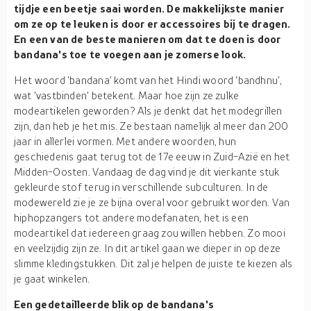
tijdje een beetje saai worden. De makkelijkste manier
om ze op te leuken is door er accessoires bij te dragen.
En een van de beste manieren om dat te doen is door
bandana's toe te voegen aan je zomerse look.
Het woord 'bandana' komt van het Hindi woord 'bandhnu',
wat 'vastbinden' betekent. Maar hoe zijn ze zulke
modeartikelen geworden? Als je denkt dat het modegrillen
zijn, dan heb je het mis. Ze bestaan namelijk al meer dan 200
jaar in allerlei vormen. Met andere woorden, hun
geschiedenis gaat terug tot de 17e eeuw in Zuid-Azië en het
Midden-Oosten. Vandaag de dag vind je dit vierkante stuk
gekleurde stof terug in verschillende subculturen. In de
modewereld zie je ze bijna overal voor gebruikt worden. Van
hiphopzangers tot andere modefanaten, het is een
modeartikel dat iedereen graag zou willen hebben. Zo mooi
en veelzijdig zijn ze. In dit artikel gaan we dieper in op deze
slimme kledingstukken. Dit zal je helpen de juiste te kiezen als
je gaat winkelen.
Een gedetailleerde blik op de bandana's