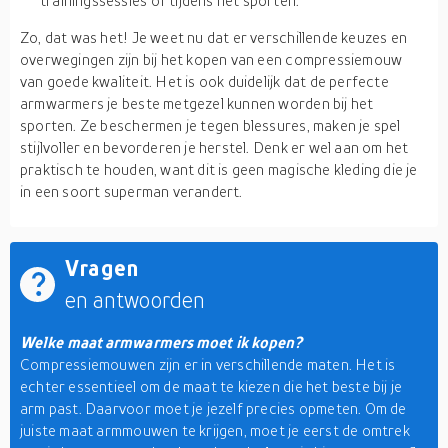
trainingssessies of tijdens het sporten.
Zo, dat was het! Je weet nu dat er verschillende keuzes en
overwegingen zijn bij het kopen van een compressiemouw
van goede kwaliteit. Het is ook duidelijk dat de perfecte
armwarmers je beste metgezel kunnen worden bij het
sporten. Ze beschermen je tegen blessures, maken je spel
stijlvoller en bevorderen je herstel. Denk er wel aan om het
praktisch te houden, want dit is geen magische kleding die je
in een soort superman verandert.
Vragen
en antwoorden
Welke maat armwarmers moet ik kopen?
Compressiemouwen zijn er in verschillende maten. Het is
echter essentieel om de maat te kiezen die het beste bij je
arm past. Daarvoor moet je jezelf precies opmeten. Om de
juiste maat armmouwen te krijgen, moet je eerst de omtrek