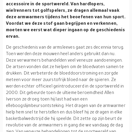
accessoire in de sportwereld. Van hardlopers,
wielrenners tot golfspelers, ze dragen allemaal vaak
deze armwarmers tijdens het beoefenen van hun sport.
Voordat we deze stof gaan begrijpen en verkennen,
moeten we eerst wat dieper ingaan op de geschiedenis
ervan.
De geschiedenis van de armsleeves gaat zes decennia terug.
Toen werden deze mouwen heel anders gebruikt dan nu.
Deze verwarmers behandelden veel veneuze aandoeningen.
De artsen vonden dat ze hielpen om de bloedvaten samen te
drukken. Dit verbeterde de bloeddoorstroming en zorgde
meteen voor meer zuurstofrijk bloed naar de spieren. Ze
werden echter officieel geïntroduceerd in de sportwereld in
2000. Dit gebeurde toen de ultieme beroemdheid Allen
Iverson ze droeg toen hij last had van een
elleboogslijmbeursontsteking. Het dragen van de armwarmer
hielp hem snel te herstellen en dus bleef hij ze dragen in elke
basketbalwedstrijd die hij speelde. Dit zette op zijn beurt de
revolutie van de armwarmers in gang die we vandaag de dag
zien. Van veneuze behandelingen tot de sportwereld van