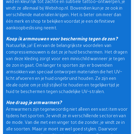
wild en kleurrijk tot zachte en subtiele tattoo-ontwerpen, je
vindt ze allemaal bij Webshop.nl. Bovendien kun je ze ook in
verschillende materialen krijgen. Het is beter om meer dan
één merk en shop te bekijken voordat je een definitieve
aankoopbeslissing neemt.
Koop ik armmouwen voor bescherming tegen de zon?
Natuurlijk, ja! Een van de belangrijkste voordelen van
compressiemouwen is dat ze je huid beschermen. Het dragen
van deze kleding zorgt voor een minischild wanneer je tegen
de zon in gaat. Om langer te sporten zijn er bovendien
armsokken van speciaal ontworpen materialen die het UV-
licht afvoeren en je huid ongebruind houden. Ze zijn een
ideale optie om je stijl stijlvol te houden en tegelijkertijd je
huid te beschermen tegen schadelijke UV-stralen.
Hoe draag je armwarmers?
Armwarmers zijn tegenwoordig niet alleen een vast item voor
tijdens het sporten. Je vindt ze in verschillende sectoren van
de mode. Van die met een vinger tot die zonder, je vindt ze in
alle soorten. Maar je moet ze wel goed stylen. Daarvoor