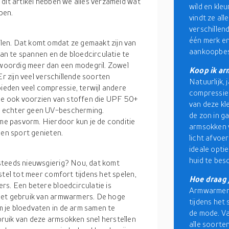
dit artikel hebben we alles verzameld wat
wild en kle
pen.
vindt ze all
verschillen
één merk en
en. Dat komt omdat ze gemaakt zijn van
aankoopbes
aan te spannen en de bloedcirculatie te
woordig meer dan een modegril. Zowel
Koop ik a
Er zijn veel verschillende soorten
Natuurlijk,
eden veel compressie, terwijl andere
compressie
ige ook voorzien van stoffen die UPF 50+
van deze kl
n echter geen UV-bescherming.
de zon in g
e pasvorm. Hierdoor kun je de conditie
armsokken v
 en sport genieten.
licht afvoe
ideale optie 
huid te bes
steeds nieuwsgierig? Nou, dat komt
stel tot meer comfort tijdens het spelen,
Hoe draag
rs. Een betere bloedcirculatie is
Armwarmers 
het gebruik van armwarmers. De hoge
tijdens het 
 je bloedvaten in de arm samen te
de mode. Van
ruik van deze armsokken snel herstellen
alle soorte