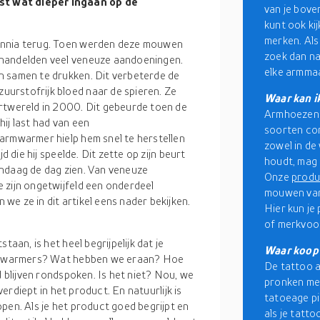
st wat dieper ingaan op de
van je bove
kunt ook ki
merken. Als
ennia terug. Toen werden deze mouwen
zoek dan na
ehandelden veel veneuze aandoeningen.
elke armma
n samen te drukken. Dit verbeterde de
urstofrijk bloed naar de spieren. Ze
Waar kan i
ortwereld in 2000. Dit gebeurde toen de
Armhoezen z
ij last had van een
soorten co
armwarmer hielp hem snel te herstellen
zowel in de 
d die hij speelde. Dit zette op zijn beurt
houdt, mag 
andaag de dag zien. Van veneuze
Onze
prod
 zijn ongetwijfeld een onderdeel
mouwen van 
n we ze in dit artikel eens nader bekijken.
Hier kun je
of merkvoo
taan, is het heel begrijpelijk dat je
Waar koop 
 armwarmers? Wat hebben we eraan? Hoe
De tattoo a
d blijven rondspoken. Is het niet? Nou, we
pronken met
verdiept in het product. En natuurlijk is
tatoeage pi
pen. Als je het product goed begrijpt en
als je tatt