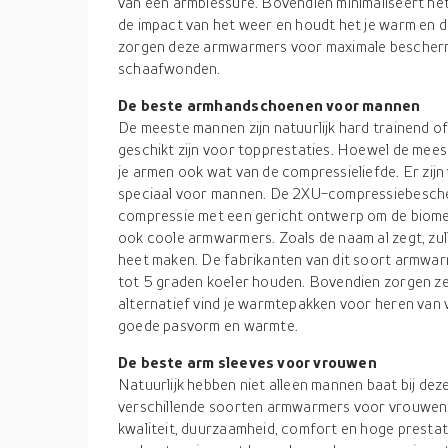
van een armblessure. Bovendien minimaliseert he
de impact van het weer en houdt het je warm en
zorgen deze armwarmers voor maximale beschermi
schaafwonden.
De beste armhandschoenen voor mannen
De meeste mannen zijn natuurlijk hard trainend of
geschikt zijn voor topprestaties. Hoewel de mees
je armen ook wat van de compressieliefde. Er zij
speciaal voor mannen. De 2XU-compressiebesche
compressie met een gericht ontwerp om de biomech
ook coole armwarmers. Zoals de naam al zegt, zul
heet maken. De fabrikanten van dit soort armwar
tot 5 graden koeler houden. Bovendien zorgen ze e
alternatief vind je warmtepakken voor heren van 
goede pasvorm en warmte.
De beste arm sleeves voor vrouwen
Natuurlijk hebben niet alleen mannen baat bij dez
verschillende soorten armwarmers voor vrouwe
kwaliteit, duurzaamheid, comfort en hoge prestat