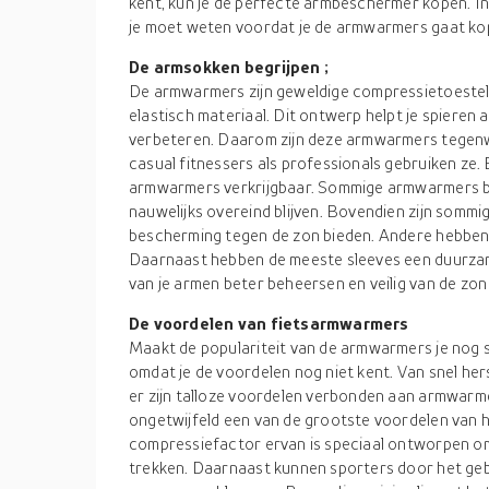
kent, kun je de perfecte armbeschermer kopen. In 
je moet weten voordat je de armwarmers gaat ko
De armsokken begrijpen ;
De armwarmers zijn geweldige compressietoestell
elastisch materiaal. Dit ontwerp helpt je spieren 
verbeteren. Daarom zijn deze armwarmers tegen
casual fitnessers als professionals gebruiken ze. 
armwarmers verkrijgbaar. Sommige armwarmers bi
nauwelijks overeind blijven. Bovendien zijn somm
bescherming tegen de zon bieden. Andere hebbe
Daarnaast hebben de meeste sleeves een duurzam
van je armen beter beheersen en veilig van de zon
De voordelen van fietsarmwarmers
Maakt de populariteit van de armwarmers je nog 
omdat je de voordelen nog niet kent. Van snel her
er zijn talloze voordelen verbonden aan armwarme
ongetwijfeld een van de grootste voordelen van 
compressiefactor ervan is speciaal ontworpen om
trekken. Daarnaast kunnen sporters door het geb