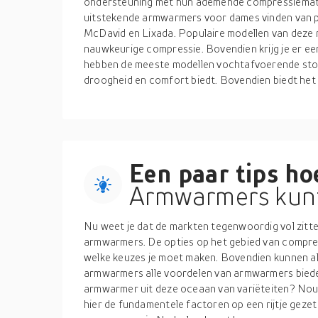
ondersteuning met hun ademende compressiemater
uitstekende armwarmers voor dames vinden van po
McDavid en Lixada. Populaire modellen van deze
nauwkeurige compressie. Bovendien krijg je er e
hebben de meeste modellen vochtafvoerende stof
droogheid en comfort biedt. Bovendien biedt he
Een paar tips hoe
Armwarmers kunt
Nu weet je dat de markten tegenwoordig vol zit
armwarmers. De opties op het gebied van compr
welke keuzes je moet maken. Bovendien kunnen a
armwarmers alle voordelen van armwarmers bieden.
armwarmer uit deze oceaan van variëteiten? Nou,
hier de fundamentele factoren op een rijtje geze