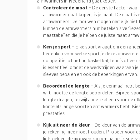
armwarmers in Nederland gaat kopen.
Controleer de maat -
De eerste factor waarm
armwarmer gaat kopen, is je maat. De maat is na
armwarmers. De mouwen mogen namelijk niet te s
kunnen de armwarmers hun betekenis verliezen
maattabellen die je helpen de juiste maat armw
Ken je sport -
Elke sport vraagt om een ander
bedenken voor welke sport je deze armwarmers 
competitie, of het nu basketbal, tennis of een a
is essentieel omdat de wedstrijden waaraan je 
sleeves bepalen en ook de beperkingen ervan.
Beoordeel de lengte -
Als je eenmaal hebt b
wilt, moet je de lengte beoordelen. Bij veel s
lengte dragen, terwijl andere alleen voor de ell
korte als lange soorten armwarmers hebt. Kie
prestaties.
Kijk uit naar de kleur -
De kleur van de armwa
je rekening mee moet houden. Probeer voor d
lichtgekleurde mouwen kunnen namelijk snel vi