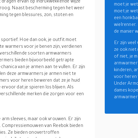
t dragen ervan op indrukwekkende wijze
moet je wete
 droog. Naast bescherming tegen het weer
moet je wet
ng tegen blessures, zon, stoten en
een honkbal
wielrenner.
de manier w
 sportief. Hoe dan ook, je outfit moet
Er zijn vee
te warmers voor je benen zijn, verdienen
ze ook niet
n verschillende soorten armwarmers
of niet, je
rmers bieden bijvoorbeeld getrapte
armwarmers
anica van je armen aan te vullen. Er zijn
kinderen, 
len deze armwarmers je armen niet te
voor heren 
mers voor heren beweren dat ze je huid
Under Armo
rvoor dat je spieren los blijven. Als
dames kopen
verschillende merken die zorgen voor een
armwarmers 
e arm sleeves, maar ook vrouwen. Er zijn
n. Compressiemouwen van Reebok bieden
ies. Ze bieden onovertroffen