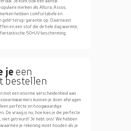
iaal. Je kunt ook een aantal
pulaire merken als Altura, Assos,
 merken hebben comfortabele en
en geld-terug-garantie op. Daarnaast
fen en een stof die de hele dag warmte,
t fantastische 50+UV bescherming.
 je
een
 bestellen
ten met een enorme verscheidenheid aan
essiearmwarmers kunnen je doen afvragen
lleen perfecte en hoogwaardige
 De vraag is nu, hoe kies je die perfecte
 niet getreurd! Je hebt ons! We hebben
t waarmee je rekening moet houden als je