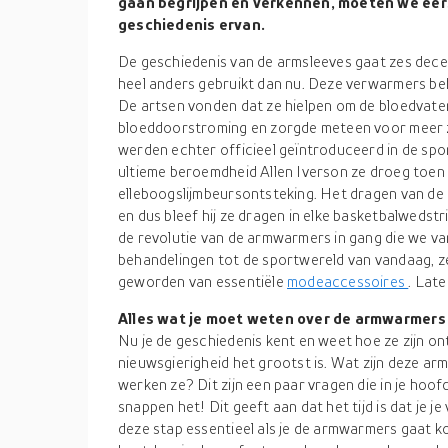
gaan begrijpen en verkennen, moeten we eer
geschiedenis ervan.
De geschiedenis van de armsleeves gaat zes dec
heel anders gebruikt dan nu. Deze verwarmers b
De artsen vonden dat ze hielpen om de bloedvate
bloeddoorstroming en zorgde meteen voor meer zu
werden echter officieel geïntroduceerd in de sp
ultieme beroemdheid Allen Iverson ze droeg toen h
elleboogslijmbeursontsteking. Het dragen van de 
en dus bleef hij ze dragen in elke basketbalwedstrij
de revolutie van de armwarmers in gang die we v
behandelingen tot de sportwereld van vandaag, ze
geworden van essentiële
modeaccessoires
. Late
Alles wat je moet weten over de armwarmers
Nu je de geschiedenis kent en weet hoe ze zijn onts
nieuwsgierigheid het grootst is. Wat zijn deze
werken ze? Dit zijn een paar vragen die in je hoof
snappen het! Dit geeft aan dat het tijd is dat je je 
deze stap essentieel als je de armwarmers gaat ko