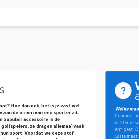
s
at? Hoe dan ook, het is je vast wel
Welke maa
w aan de armen van een sporter zit.
Compressiem
 populair accessoire in de
echter essen
 golfspelers, ze dragen allemaal vaak
arm past. D
hun sport. Voordat we deze stof
juiste maat