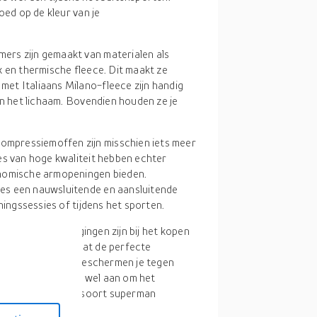
oed op de kleur van je
rs zijn gemaakt van materialen als
x en thermische fleece. Dit maakt ze
et Italiaans Milano-fleece zijn handig
an het lichaam. Bovendien houden ze je
mpressiemoffen zijn misschien iets meer
es van hoge kwaliteit hebben echter
onomische armopeningen bieden.
es een nauwsluitende en aansluitende
ningssessies of tijdens het sporten.
keuzes en overwegingen zijn bij het kopen
is ook duidelijk dat de perfecte
 het sporten. Ze beschermen je tegen
je herstel. Denk er wel aan om het
eding die je in een soort superman