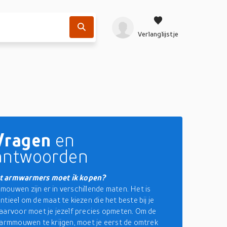
Verlanglijstje
Vragen
en
antwoorden
t armwarmers moet ik kopen?
ouwen zijn er in verschillende maten. Het is
tieel om de maat te kiezen die het beste bij je
aarvoor moet je jezelf precies opmeten. Om de
 armmouwen te krijgen, moet je eerst de omtrek