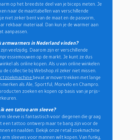
narm op het breedste deel van je biceps meten. Je
jken naar de maattabellen van verschillende
 je niet zeker bent van de maat en de pasvorm,
ar rekbaar materiaal. Dan kun je de warmer aan
at aanpassen.
k armwarmers in Nederland vinden?
ijn veelzijdig. Daarom zijn er verschillende
mpressiemouwen op de markt. Je kunt ze dus
winkel als online kopen. Als u van online winkelen
u de collectie bij Webshop.nl zeker niet missen.
uctzoekmachine
bevat armovertrekken met lange
merken als Ale, Sportful, Morvelo en Champro.
 producten zoeken en kopen op basis van je prijs-
rkeuren.
ik een tattoo arm sleeve?
rm sleeve is fantastisch voor diegenen die graag
 een tattoo ontwerp maar te bang zijn voor de
nnen en naalden. Bekijk onze retail zoekmachine
oo arm sleeves voor mannen wilt kopen. Van funky,