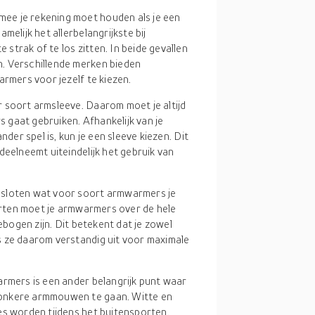
ee je rekening moet houden als je een
melijk het allerbelangrijkste bij
trak of te los zitten. In beide gevallen
. Verschillende merken bieden
armers voor jezelf te kiezen.
 soort armsleeve. Daarom moet je altijd
gaat gebruiken. Afhankelijk van je
nder spel is, kun je een sleeve kiezen. Dit
deelneemt uiteindelijk het gebruik van
esloten wat voor soort armwarmers je
porten moet je armwarmers over de hele
ebogen zijn. Dit betekent dat je zowel
s ze daarom verstandig uit voor maximale
rmers is een ander belangrijk punt waar
onkere armmouwen te gaan. Witte en
es worden tijdens het buitensporten.