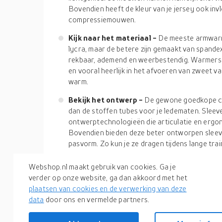
Bovendien heeft de kleur van je jersey ook invl
compressiemouwen.
Kijk naar het materiaal -
De meeste armwarme
lycra, maar de betere zijn gemaakt van spande
rekbaar, ademend en weerbestendig. Warmers m
en vooral heerlijk in het afvoeren van zweet v
warm.
Bekijk het ontwerp -
De gewone goedkope co
dan de stoffen tubes voor je ledematen. Sleev
ontwerptechnologieën die articulatie en erg
Bovendien bieden deze beter ontworpen sleev
pasvorm. Zo kun je ze dragen tijdens lange trai
Zo, dat was het! Je weet nu dat er verschillende 
Webshop.nl maakt gebruik van cookies. Ga je
van een compressiemouw van goede kwaliteit. Het 
verder op onze website, ga dan akkoord met het
armwarmers je beste metgezel kunnen worden bij
plaatsen van cookies en de verwerking van deze
blessures, maken je spel stijlvoller en bevorderen 
data
door ons en vermelde partners.
praktisch te houden, want dit is geen magische kl
verandert.