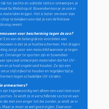
urrijk tot zachte en subtiele tattoo-ontwerpen, je
emaal bij Webshop.nl. Bovendien kun je ze ook in
de materialen krijgen. Het is beter om meer dan
 shop te bekijken voordat je een definitieve
lissing neemt.
rmmouwen voor bescherming tegen de zon?
 ja! Een van de belangrijkste voordelen van
mouwen is dat ze je huid beschermen. Het dragen
eding zorgt voor een minischild wanneer je tegen
aat. Om langer te sporten zijn er bovendien
an speciaal ontworpen materialen die het UV-
ren en je huid ongebruind houden. Ze zijn een
om je stijl stijlvol te houden en tegelijkertijd je
chermen tegen schadelijke UV-stralen.
 je armwarmers?
zijn tegenwoordig niet alleen een vast item voor
sporten. Je vindt ze in verschillende sectoren van
 die met een vinger tot die zonder, je vindt ze in
n. Maar je moet ze wel goed stylen. Daarvoor