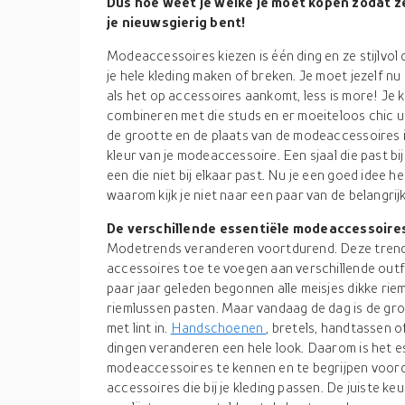
Dus hoe weet je welke je moet kopen zodat ze
je nieuwsgierig bent!
Modeaccessoires kiezen is één ding en ze stijlvol 
je hele kleding maken of breken. Je moet jezelf 
als het op accessoires aankomt, less is more! Je 
combineren met die studs en er moeiteloos chic u
de grootte en de plaats van de modeaccessoires in
kleur van je modeaccessoire. Een sjaal die past bij 
een die niet bij elkaar past. Nu je een goed idee h
waarom kijk je niet naar een paar van de belangri
De verschillende essentiële modeaccessoires 
Modetrends veranderen voortdurend. Deze trend
accessoires toe te voegen aan verschillende outf
paar jaar geleden begonnen alle meisjes dikke riem
riemlussen pasten. Maar vandaag de dag is de grot
met lint in.
Handschoenen
, bretels, handtassen o
dingen veranderen een hele look. Daarom is het e
modeaccessoires te kennen en te begrijpen voorda
accessoires die bij je kleding passen. De juiste k