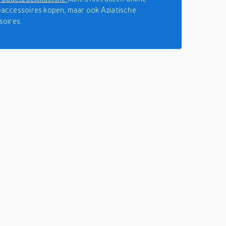
ccessoires kopen, maar ook Aziatische
oires.