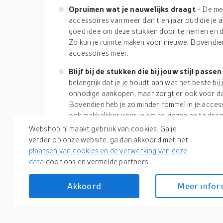
Opruimen wat je nauwelijks draagt
- De me
accessoires van meer dan tien jaar oud die je al
goed idee om deze stukken door te nemen en de
Zo kun je ruimte maken voor nieuwe. Bovendi
accessoires meer.
Blijf bij de stukken die bij jouw stijl passe
belangrijk dat je je houdt aan wat het beste bij
onnodige aankopen, maar zorgt er ook voor d
Bovendien heb je zo minder rommel in je acces
ook makkelijker voor je om te kiezen en te drage
Webshop.nl maakt gebruik van cookies. Ga je
Natuurlijk vinden we het allemaal leuk om af en t
verder op onze website, ga dan akkoord met het
je alles koopt wat je online ziet, heb je waarschij
plaatsen van cookies en de verwerking van deze
echt kunt gebruiken. Daarom is het belangrijk om
data
door ons en vermelde partners.
accessoires goed te begrijpen en te weten wat je
bovenstaande trucs je helpen om een weloverwog
Akkoord
Meer infor