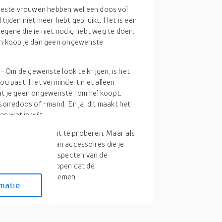
este vrouwen hebben wel een doos vol
 tijden niet meer hebt gebruikt. Het is een
gene die je niet nodig hebt weg te doen.
en koop je dan geen ongewenste
n
- Om de gewenste look te krijgen, is het
 jou past. Het vermindert niet alleen
at je geen ongewenste rommel koopt.
soiredoos of -mand. En ja, dit maakt het
n wat je wilt.
oe nieuwe ideeën uit te proberen. Maar als
nlijk meer rommel dan accessoires die je
 de verschillende aspecten van de
 nodig hebt. We hopen dat de
en beslissing te nemen.
matie