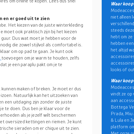
res om online te kopen. Lees dus snel
Waar koop 
Modeaccesso
niet alleen
 en er goed uit te zien
verschillen
be. Het kiezen van de juiste winterkleding
steeds deze
e moet ook praktisch zijn bij het kiezen
hebt om ze 
 guur. Dus wat moet je hebben voor de
hebben een 
nodig die zowel stijlvol als comfortabel is.
het altijd 
 klaar om op pad te gaan. Je kunt ook
accessoires
s
toevoegen om je warm te houden, zelfs
accessoires 
at je een paraplu pakt om je te
looks of out
Waar koop 
Modeaccesso
 kunnen maken of breken. Je moet er dus
vindt ze op
eizoen. Natuurlijk kan het uitzoeken van
aan accesso
n een uitdaging zijn zonder de juiste
Bottega Ven
je te doen. Dus ben je klaar voor de
Prada, Miu 
rhoeden als je jezelf wilt beschermen
& Lula en J
met oversized kettingen en riemen. Je kunt
platform om
ische sieraden om er chique uit te zien.
Met onze
p