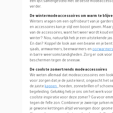
een lijst samengesteld met de beste modeaccessoi
verder.
De wintermodeaccessoires om warm te blijven
Winters vragen om een opfrisbeurt van je gardero
en accessoires kan je stijl een boost geven. Maar j
van de accessoires, want het weer wordt koud en
winter? Nou, natuurlijk heb je een uitstekende jas 
En dan? Koppel de look aan een beanie en je bent
sjaals, armwarmers, beenwarmers en
oorwarmer
in barre weersomstandigheden. Zorg er ook voor d
beschermen tegen de sneeuw.
De coolste zomertrends modeaccessoires
We weten allemaal dat modeaccessoires een look
voor zorgen dat je de juiste kiest, ongeacht het s
de juiste
kappen
,
hoeden, zonnebrillen of schoene
begeleiding. Gelukkig heb je ons om het werk voor 
coolste inspiratie voor deze zomer? Ga voor emme
tegen de felle zon. Combineer je zwierige jurken 
je gewone kettingen altijd vervangen door geometr