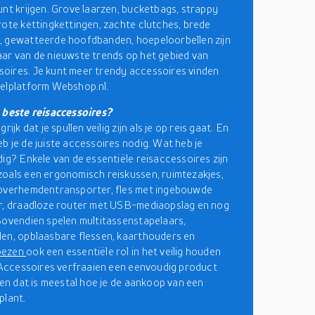
unt krijgen. Grove laarzen, bucketbags, strappy
rote kettingkettingen, zachte clutches, brede
, gewatteerde hoofdbanden, hoepeloorbellen zijn
ar van de nieuwste trends op het gebied van
ires. Je kunt meer trendy accessoires vinden
elplatform Webshop.nl.
 beste reisaccessoires?
rijk dat je spullen veilig zijn als je op reis gaat. En
b je de juiste accessoires nodig. Wat heb je
dig? Enkele van de essentiële reisaccessoires zijn
oals een ergonomisch reiskussen, ruimtezakjes,
 overhemdentransporter, fles met ingebouwde
r, draadloze router met USB-mediaopslag en nog
Bovendien spelen multitassenstapelaars,
en, opblaasbare flessen, kaarthouders en
oezen
ook een essentiële rol in het veilig houden
. Accessoires verfraaien een eenvoudig product
t en dat is meestal hoe je de aankoop van een
plant.