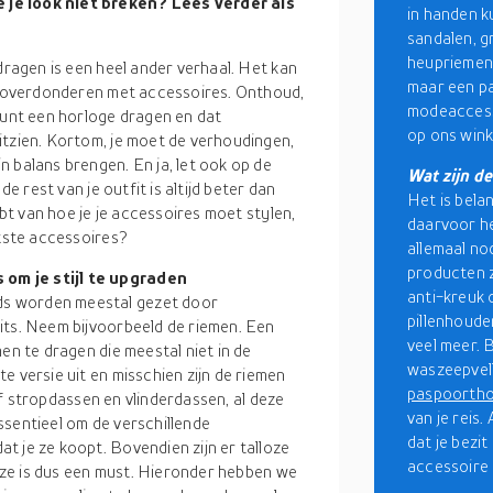
 je look niet breken? Lees verder als
in handen k
sandalen, g
heupriemen
dragen is een heel ander verhaal. Het kan
maar een pa
nu overdonderen met accessoires. Onthoud,
modeaccesso
kunt een horloge dragen en dat
op ons wink
itzien. Kortom, je moet de verhoudingen,
 balans brengen. En ja, let ook op de
Wat zijn de
de rest van je outfit is altijd beter dan
Het is belang
ebt van hoe je je accessoires moet stylen,
daarvoor he
jkste accessoires?
allemaal no
producten z
om je stijl te upgraden
anti-kreuk
s worden meestal gezet door
pillenhoude
its. Neem bijvoorbeeld de riemen. Een
veel meer. 
en te dragen die meestal niet in de
waszeepvell
e versie uit en misschien zijn de riemen
paspoorth
f stropdassen en vlinderdassen, al deze
van je reis
ssentieel om de verschillende
dat je bezi
t je ze koopt. Bovendien zijn er talloze
accessoire 
euze is dus een must. Hieronder hebben we