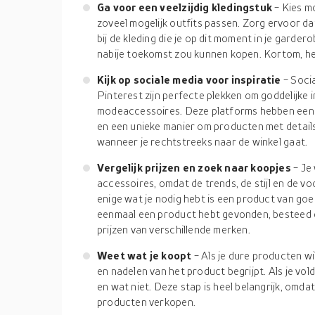
Ga voor een veelzijdig kledingstuk
- Kies m
zoveel mogelijk outfits passen. Zorg ervoor dat
bij de kleding die je op dit moment in je gardero
nabije toekomst zou kunnen kopen. Kortom, het
Kijk op sociale media voor inspiratie
- Soci
Pinterest zijn perfecte plekken om goddelijke i
modeaccessoires. Deze platforms hebben een 
en een unieke manier om producten met details 
wanneer je rechtstreeks naar de winkel gaat.
Vergelijk prijzen en zoek naar koopjes
- Je
accessoires, omdat de trends, de stijl en de 
enige wat je nodig hebt is een product van goede
eenmaal een product hebt gevonden, besteed da
prijzen van verschillende merken.
Weet wat je koopt
- Als je dure producten wi
en nadelen van het product begrijpt. Als je vol
en wat niet. Deze stap is heel belangrijk, omdat 
producten verkopen.