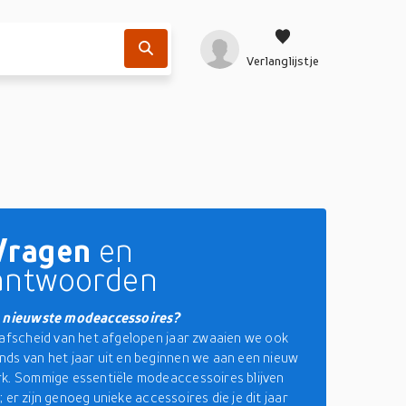
Verlanglijstje
Vragen
en
antwoorden
e nieuwste modeaccessoires?
 afscheid van het afgelopen jaar zwaaien we ook
ds van het jaar uit en beginnen we aan een nieuw
k. Sommige essentiële modeaccessoires blijven
ol; er zijn genoeg unieke accessoires die je dit jaar