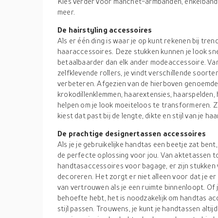
Kies verder voor manchet-armbanden, enkelbande
meer.
De hairstyling accessoires
Als er één ding is waar je op kunt rekenen bij tren
haaraccessoires. Deze stukken kunnen je look sne
betaalbaarder dan elk ander modeaccessoire. Va
zelfklevende rollers, je vindt verschillende soort
verbeteren. Afgezien van de hierboven genoemde 
krokodillenklemmen, haarextensies, haarspelden, 
helpen om je look moeiteloos te transformeren. Z
kiest dat past bij de lengte, dikte en stijl van je haa
De prachtige designertassen accessoires
Als je je gebruikelijke handtas een beetje zat ben
de perfecte oplossing voor jou. Van aktetassen 
handtasaccessoires voor bagage, er zijn stukken 
decoreren. Het zorgt er niet alleen voor dat je er 
van vertrouwen als je een ruimte binnenloopt. Of 
behoefte hebt, het is noodzakelijk om handtas ac
stijl passen. Trouwens, je kunt je handtassen altij