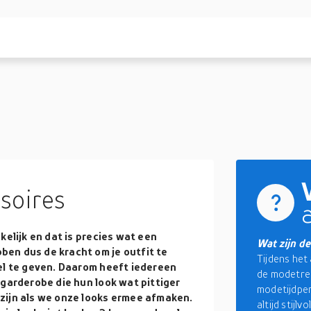
soires
kelijk en dat is precies wat een
Wat zijn d
en dus de kracht om je outfit te
Tijdens het
el te geven. Daarom heeft iedereen
de modetren
 garderobe die hun look wat pittiger
modetijdper
zijn als we onze looks ermee afmaken.
altijd stijlv