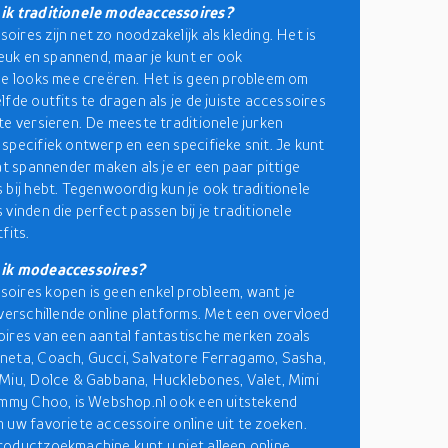
ik traditionele modeaccessoires?
ires zijn net zo noodzakelijk als kleding. Het is
 leuk en spannend, maar je kunt er ook
de looks mee creëren. Het is geen probleem om
lfde outfits te dragen als je de juiste accessoires
te versieren. De meeste traditionele jurken
specifiek ontwerp en een specifieke snit. Je kunt
wat spannender maken als je er een paar pittige
 bij hebt. Tegenwoordig kun je ook traditionele
vinden die perfect passen bij je traditionele
fits.
ik modeaccessoires?
ires kopen is geen enkel probleem, want je
 verschillende online platforms. Met een overvloed
ires van een aantal fantastische merken zoals
eta, Coach, Gucci, Salvatore Ferragamo, Sasha,
Miu, Dolce & Gabbana, Hucklebones, Valet, Mimi
immy Choo, is Webshop.nl ook een uitstekend
 uw favoriete accessoire online uit te zoeken.
roductzoekmachine
kunt u niet alleen online