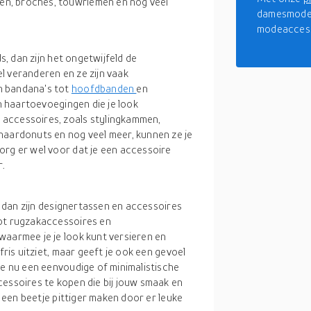
n, broches, touwriemen en nog veel
damesmodea
modeaccess
ds, dan zijn het ongetwijfeld de
l veranderen en ze zijn vaak
n bandana's tot
hoofdbanden
en
en haartoevoegingen die je look
accessoires, zoals stylingkammen,
haardonuts en nog veel meer, kunnen ze je
org er wel voor dat je een accessoire
r.
t, dan zijn designertassen en accessoires
tot rugzakaccessoires en
waarmee je je look kunt versieren en
fris uitziet, maar geeft je ook een gevoel
je nu een eenvoudige of minimalistische
cessoires te kopen die bij jouw smaak en
d een beetje pittiger maken door er leuke