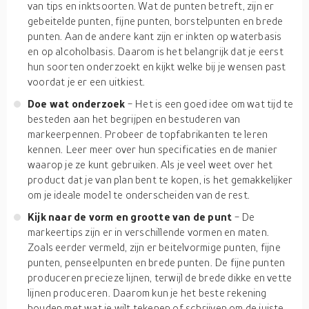
van tips en inktsoorten. Wat de punten betreft, zijn er
gebeitelde punten, fijne punten, borstelpunten en brede
punten. Aan de andere kant zijn er inkten op waterbasis
en op alcoholbasis. Daarom is het belangrijk dat je eerst
hun soorten onderzoekt en kijkt welke bij je wensen past
voordat je er een uitkiest.
Doe wat onderzoek
- Het is een goed idee om wat tijd te
besteden aan het begrijpen en bestuderen van
markeerpennen. Probeer de topfabrikanten te leren
kennen. Leer meer over hun specificaties en de manier
waarop je ze kunt gebruiken. Als je veel weet over het
product dat je van plan bent te kopen, is het gemakkelijker
om je ideale model te onderscheiden van de rest.
Kijk naar de vorm en grootte van de punt
- De
markeertips zijn er in verschillende vormen en maten.
Zoals eerder vermeld, zijn er beitelvormige punten, fijne
punten, penseelpunten en brede punten. De fijne punten
produceren precieze lijnen, terwijl de brede dikke en vette
lijnen produceren. Daarom kun je het beste rekening
houden met wat je wilt tekenen of schrijven om de juiste