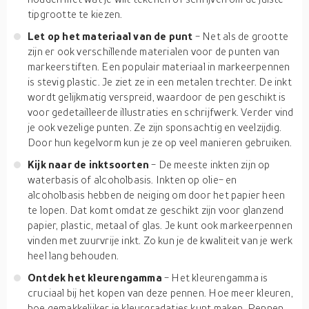
tipgrootte te kiezen.
Let op het materiaal van de punt
- Net als de grootte
zijn er ook verschillende materialen voor de punten van
markeerstiften. Een populair materiaal in markeerpennen
is stevig plastic. Je ziet ze in een metalen trechter. De inkt
wordt gelijkmatig verspreid, waardoor de pen geschikt is
voor gedetailleerde illustraties en schrijfwerk. Verder vind
je ook vezelige punten. Ze zijn sponsachtig en veelzijdig.
Door hun kegelvorm kun je ze op veel manieren gebruiken.
Kijk naar de inktsoorten
- De meeste inkten zijn op
waterbasis of alcoholbasis. Inkten op olie- en
alcoholbasis hebben de neiging om door het papier heen
te lopen. Dat komt omdat ze geschikt zijn voor glanzend
papier, plastic, metaal of glas. Je kunt ook markeerpennen
vinden met zuurvrije inkt. Zo kun je de kwaliteit van je werk
heel lang behouden.
Ontdek het kleurengamma
- Het kleurengamma is
cruciaal bij het kopen van deze pennen. Hoe meer kleuren,
hoe gemakkelijker je kleurgradaties kunt maken. Pennen