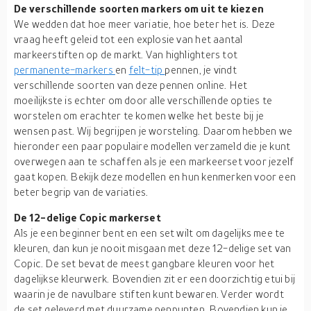
De verschillende soorten markers om uit te kiezen
We wedden dat hoe meer variatie, hoe beter het is. Deze
vraag heeft geleid tot een explosie van het aantal
markeerstiften op de markt. Van highlighters tot
permanente-markers
en
felt-tip
pennen, je vindt
verschillende soorten van deze pennen online. Het
moeilijkste is echter om door alle verschillende opties te
worstelen om erachter te komen welke het beste bij je
wensen past. Wij begrijpen je worsteling. Daarom hebben we
hieronder een paar populaire modellen verzameld die je kunt
overwegen aan te schaffen als je een markeerset voor jezelf
gaat kopen. Bekijk deze modellen en hun kenmerken voor een
beter begrip van de variaties.
De 12-delige Copic markerset
Als je een beginner bent en een set wilt om dagelijks mee te
kleuren, dan kun je nooit misgaan met deze 12-delige set van
Copic. De set bevat de meest gangbare kleuren voor het
dagelijkse kleurwerk. Bovendien zit er een doorzichtig etui bij
waarin je de navulbare stiften kunt bewaren. Verder wordt
de set geleverd met duurzame penpunten. Bovendien kun je