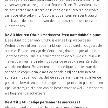
ze vervangen als ze gaan rafelen en slijten. Bovendien bevat
de set stiften met sterke en levendige kleuren die geschikt
zijn voor elke tekening. Copic is bovendien een vertrouwd
merk voor de productie van de beste markeerpennen voor
kunstenaars.
De 80 kleuren Ohuhu markeerstiften met dubbele punt
Deze dual-tip pen van Ohuhu is een set op waterbasis.
Welnu, deze stiften hebben inkt die niet zo snel droogt als de
andere. Bovendien zijn de kleuren vrij doorschijnend in de
lichtere tinten. Dus als je wilt mengen en nieuwe kleuren wilt
maken, dan kun je blindelings voor deze set kiezen. Ze zullen
wonderen doen. Bovendien helpen de fijne puntjes van de
pennen in kogelvorm je met de precisie bij het tekenen of
schetsen. Let er ook op dat de set pennen van verschillende
groottes bevat, en dat sommige ronde punten in grote maten
zijn. Kortom, ze zijn een van de beste voor zowel kunstenaars
als beginnende schetsers.
De Artify 40-delige permanente markerset
Als je op zoek bent naar de beste permanentmakers,