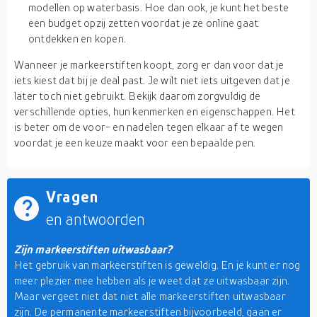
modellen op waterbasis. Hoe dan ook, je kunt het beste
een budget opzij zetten voordat je ze online gaat
ontdekken en kopen.
Wanneer je markeerstiften koopt, zorg er dan voor dat je
iets kiest dat bij je deal past. Je wilt niet iets uitgeven dat je
later toch niet gebruikt. Bekijk daarom zorgvuldig de
verschillende opties, hun kenmerken en eigenschappen. Het
is beter om de voor- en nadelen tegen elkaar af te wegen
voordat je een keuze maakt voor een bepaalde pen.
Vragen
en antwoorden
Zijn markeerstiften uitwasbaar?
Het gebruik van markeerstiften is geweldig. En je kunt er nog
meer plezier mee hebben als je weet dat ze uitwasbaar zijn.
Maar vergeet niet dat niet alle markeerstiften uitwasbaar
zijn. De permanente markeerstiften bijvoorbeeld, gaan er