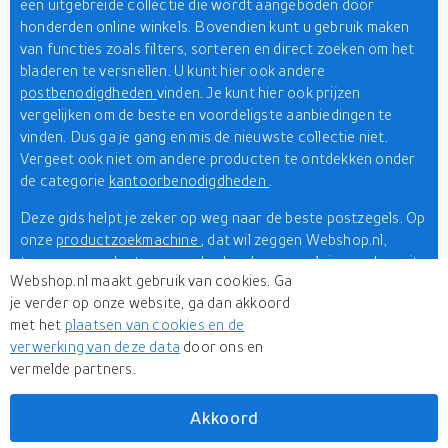
een uitgebreide collectie die wordt aangeboden door
honderden online winkels. Bovendien kunt u gebruik maken
van functies zoals filters, sorteren en direct zoeken om het
bladeren te versnellen. U kunt hier ook andere
postbenodigdheden
vinden. Je kunt hier ook prijzen
vergelijken om de beste en voordeligste aanbiedingen te
vinden. Dus ga je gang en mis de nieuwste collectie niet.
Vergeet ook niet om andere producten te ontdekken onder
de categorie
kantoorbenodigdheden
.
Deze gids helpt je zeker op weg naar de beste postzegels. Op
onze
productzoekmachine
, dat wil zeggen Webshop.nl,
tonen we producten aangeboden door populaire merken uit
Webshop.nl maakt gebruik van cookies. Ga
de industrie. Als de opties u te veel lijken, kunt u ze beperken
je verder op onze website, ga dan akkoord
met behulp van filters en direct zoeken. Wacht dus niet te
met het
plaatsen van cookies en de
lang en pak de gewenste producten voordat u lopende
verwerking van deze data
door ons en
aanbiedingen mist! Het is belangrijk om aandacht te
vermelde partners.
besteden aan de postzegel die je gebruikt om last-minute
tegenvallers op het postkantoor te voorkomen. Dus, ga je
gang en ontdek het nu!
Akkoord