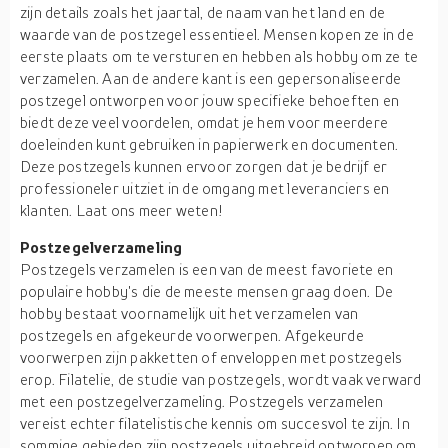
zijn details zoals het jaartal, de naam van het land en de
waarde van de postzegel essentieel. Mensen kopen ze in de
eerste plaats om te versturen en hebben als hobby om ze te
verzamelen. Aan de andere kant is een gepersonaliseerde
postzegel ontworpen voor jouw specifieke behoeften en
biedt deze veel voordelen, omdat je hem voor meerdere
doeleinden kunt gebruiken in papierwerk en documenten.
Deze postzegels kunnen ervoor zorgen dat je bedrijf er
professioneler uitziet in de omgang met leveranciers en
klanten. Laat ons meer weten!
Postzegelverzameling
Postzegels verzamelen is een van de meest favoriete en
populaire hobby's die de meeste mensen graag doen. De
hobby bestaat voornamelijk uit het verzamelen van
postzegels en afgekeurde voorwerpen. Afgekeurde
voorwerpen zijn pakketten of enveloppen met postzegels
erop. Filatelie, de studie van postzegels, wordt vaak verward
met een postzegelverzameling. Postzegels verzamelen
vereist echter filatelistische kennis om succesvol te zijn. In
sommige gebieden zijn postzegels uitgebreid ontworpen om