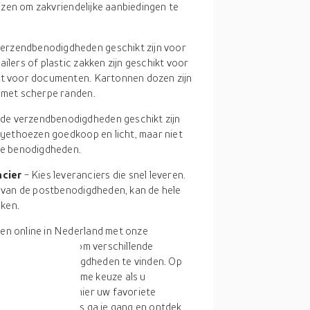
ijzen om zakvriendelijke aanbiedingen te
verzendbenodigdheden geschikt zijn voor
ilers of plastic zakken zijn geschikt voor
ikt voor documenten. Kartonnen dozen zijn
n met scherpe randen.
 de verzendbenodigdheden geschikt zijn
olyethoezen goedkoop en licht, maar niet
ële benodigdheden.
ncier
- Kies leveranciers die snel leveren.
l van de postbenodigdheden, kan de hele
ken.
n online in Nederland met onze
 meerdere filters om verschillende
pste verzendbenodigdheden te vinden. Op
U hebt dus een ruime keuze als u
Bovendien vindt u hier uw favoriete
dheden
vinden. Dus ga je gang en ontdek