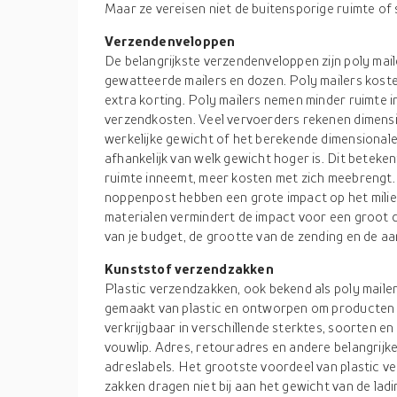
Maar ze vereisen niet de buitensporige ruimte of
Verzendenveloppen
De belangrijkste verzendenveloppen zijn poly maile
gewatteerde mailers en dozen. Poly mailers kosten m
extra korting. Poly mailers nemen minder ruimte 
verzendkosten. Veel vervoerders rekenen dimensi
werkelijke gewicht of het berekende dimensionale
afhankelijk van welk gewicht hoger is. Dit beteken
ruimte inneemt, meer kosten met zich meebrengt
noppenpost hebben een grote impact op het milie
materialen vermindert de impact voor een groot 
van je budget, de grootte van de zending en de aar
Kunststof verzendzakken
Plastic verzendzakken, ook bekend als poly mailer
gemaakt van plastic en ontworpen om producten 
verkrijgbaar in verschillende sterktes, soorten e
vouwlip. Adres, retouradres en andere belangrijk
adreslabels. Het grootste voordeel van plastic v
zakken dragen niet bij aan het gewicht van de lad