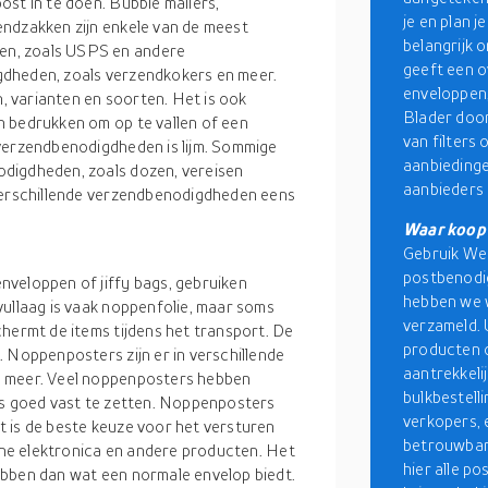
st in te doen. Bubble mailers,
je en plan j
endzakken zijn enkele van de meest
belangrijk 
en, zoals USPS en andere
geeft een 
gdheden, zoals verzendkokers en meer.
enveloppen,
n, varianten en soorten. Het is ook
Blader door
n bedrukken om op te vallen of een
van filters
 verzendbenodigdheden is lijm. Sommige
aanbiedinge
digdheden, zoals dozen, vereisen
aanbieders 
 verschillende verzendbenodigdheden eens
Waar koop 
Gebruik Web
postbenodig
veloppen of jiffy bags, gebruiken
hebben we 
vullaag is vaak noppenfolie, maar soms
verzameld. 
chermt de items tijdens het transport. De
producten o
 Noppenposters zijn er in verschillende
aantrekkeli
n meer. Veel noppenposters hebben
bulkbestell
es goed vast te zetten. Noppenposters
verkopers, e
 is de beste keuze voor het versturen
betrouwbare
eine elektronica en andere producten. Het
hier alle 
ebben dan wat een normale envelop biedt.