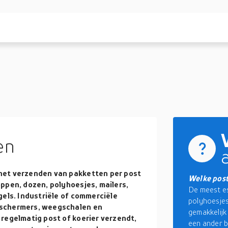
en
het verzenden van pakketten per post
Welke post
ppen, dozen, polyhoesjes, mailers,
De meest es
gels. Industriële of commerciële
polyhoesjes
eschermers, weegschalen en
gemakkelijk
regelmatig post of koerier verzendt,
een ander b