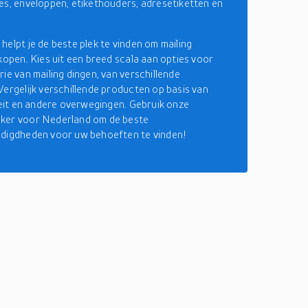
es, enveloppen, etikethouders, adresetiketten en
helpt je de beste plek te vinden om mailing
 kopen. Kies uit een breed scala aan opties voor
rie van mailing dingen, van verschillende
Vergelijk verschillende producten op basis van
iteit en andere overwegingen. Gebruik onze
ker voor Nederland om de beste
odigdheden voor uw behoeften te vinden!