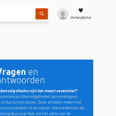
Verlanglijstje
Vragen
en
antwoorden
benodigdheden zijn het meest essentieel?
sentiële postbenodigdheden zijn enveloppen,
 en kartonnen dozen. Deze artikelen maken het
 om poststukken te versturen. Adresetiketten zijn
elangrijk postartikel, om het adres van de