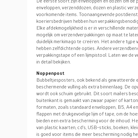
De eerste soort zijn enveloppen en dozen om de po
enveloppen, verzenddozen, dozen en plastic verz
voorkomende items. Toonaangevende postdienst
koeriersbedrijven hebben hun verpakkingsbenodi
Elke afdekmogelijkheid is er in verschillende mate
mogelijk om verzendverpakkingen op maat te late
duidelijk merkimago te creëren. Het andere type
hebben zelfdichtende opties. Andere verzendbeno
verpakkingstape of een lijmpistool. Laten we de
in detail bekijken.
Noppenpost
Bubbeltjesposters, ook bekend als gewatteerde en
beschermende vulling als extra binnenlaag. De op
wordt ook schuim gebruikt. Dit soort mailers bes
buitenkant is gemaakt van zwaar papier of karton.
formaten, zoals standaard enveloppen, B5, A4 e
flappen met drukgevoelige lijm of tape, om de ho
bieden een extra bescherming voor de inhoud. Het
van plastic kaarten, cd's, USB-sticks, boeken, kl
is goed voor items die meer bescherming nodig h