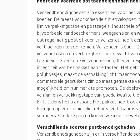
heeft een voorraad postbenodigdheden nodi
Verzendbenodigdheden zijn essentieel voor het v
koerier. De meest voorkomende zijn enveloppen, do
lijm, verpakkingstape en postzegels. Industriële
bijvoorbeeld randbeschermers, weegschalen en w
dat regelmatig post of koerier verzendt, heeft 
vertragingen te voorkomen. Verzenden is duur! De
verzendkosten en verhoogt ook het gewicht van 
toeneemt. Goedkope verzendbenodigdheden besp
integriteit van het pakket aan te tasten. Het gebr
polyhoesjes, maakt de verpakking licht, maar toc
commerciële gebruikers zijn op maat gemaakte 
mogelijkheid om hun merk te promoten. De doeltre
van lijm en verpakkingstape van goede kwaliteit, 
blijft tijdens het transport. Het pakket heeft ook
brengen op een manier die het best zichtbaar is 
scanners. Op deze pagina komen we meer te wete
Verschillende soorten postbenodigdheden
Verzendbenodigdheden zijn er in verschillende so