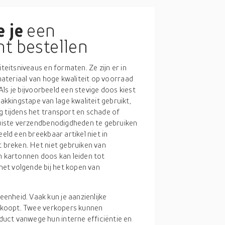
 je
een
nt bestellen
teitsniveaus en formaten. Ze zijn er in
 materiaal van hoge kwaliteit op voorraad
 Als je bijvoorbeeld een stevige doos kiest
kingstape van lage kwaliteit gebruikt,
g tijdens het transport en schade of
 juiste verzendbenodigdheden te gebruiken
eeld een breekbaar artikel niet in
t breken. Het niet gebruiken van
n kartonnen doos kan leiden tot
et volgende bij het kopen van
 eenheid. Vaak kun je aanzienlijke
ulk koopt. Twee verkopers kunnen
duct vanwege hun interne efficiëntie en