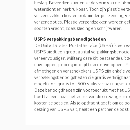
beslag. Bovendien kunnen ze de vorm van de inho
waterdicht en herbruikbaar. Toch zijn plastic ve
verzendzakken kosten ook minder per zending, v
verzendopties. Plastic verzendzakken worden ge
soorten vracht, zoals kleding en schrijfwaren.
USPS verpakkingsbenodigdheden
De United States Postal Service (USPS) is een va
USPS biedt een groot aantal verpakkingsbenodig
vereenvoudigen. Military care kit, bestaande uit ze
enveloppen, priority mail gift card enveloppen, P
afmetingen en verzendkokers USPS zijn enkele
verpakkingsbenodigdheden die gratis verkrijgbaar 
mogelijk om gratis tot 500 stuks verpakkingsmater
Deze benodigdheden zijn voorbedrukt met het US
hoeft alleen maar het adres van de ontvanger en d
kosten te betalen. Als je opdracht geeft om de po
dekking van USPS valt, haalt een partner de post 