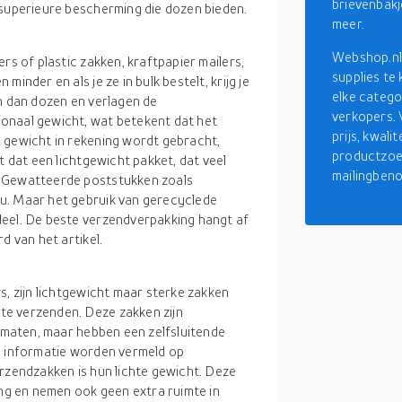
brievenbakj
 superieure bescherming die dozen bieden.
meer.
Webshop.nl 
rs of plastic zakken, kraftpapier mailers,
supplies te
inder en als je ze in bulk bestelt, krijg je
elke catego
in dan dozen en verlagen de
verkopers. 
onaal gewicht, wat betekent dat het
prijs, kwal
 gewicht in rekening wordt gebracht,
productzoe
t dat een lichtgewicht pakket, dat veel
mailingben
. Gewatteerde poststukken zoals
u. Maar het gebruik van gerecyclede
deel. De beste verzendverpakking hangt af
d van het artikel.
s, zijn lichtgewicht maar sterke zakken
te verzenden. Deze zakken zijn
n maten, maar hebben een zelfsluitende
e informatie worden vermeld op
erzendzakken is hun lichte gewicht. Deze
ing en nemen ook geen extra ruimte in