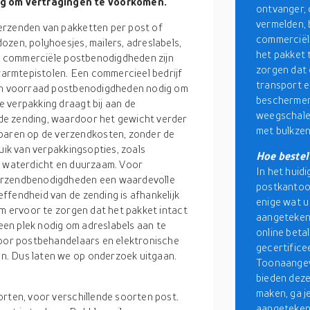
g om vertragingen te voorkomen.
ontvanger, 
vermelden, 
erzenden van pakketten per post of
commerciële
zen, polyhoesjes, mailers, adreslabels,
het pakket 
 of commerciële postbenodigdheden zijn
zorgen dat 
armtepistolen. Een commercieel bedrijf
transport e
een voorraad postbenodigdheden nodig om
beschermen 
 verpakking draagt bij aan de
weegschalen
de zending, waardoor het gewicht verder
met bulkzen
aren op de verzendkosten, zonder de
uik van verpakkingsopties, zoals
Hoe bestel
h waterdicht en duurzaam. Voor
In het huidi
verzendbenodigdheden een waardevolle
postkantoor
ffendheid van de zending is afhankelijk
enige wat u
om ervoor te zorgen dat het pakket intact
aangeteken
 een plek nodig om adreslabels aan te
online beta
voor postbehandelaars en elektronische
gecertificee
n. Dus laten we op onderzoek uitgaan.
Toonaangev
bieden deze
maken, ga j
orten, voor verschillende soorten post.
aangetekend