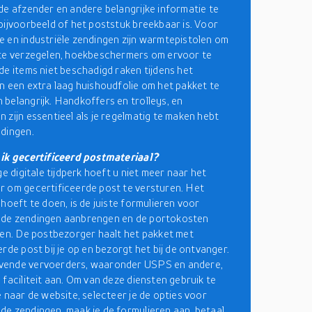
de afzender en andere belangrijke informatie te
bijvoorbeeld of het poststuk breekbaar is. Voor
 en industriële zendingen zijn warmtepistolen om
te verzegelen, hoekbeschermers om ervoor te
de items niet beschadigd raken tijdens het
n een extra laag huishoudfolie om het pakket te
belangrijk. Handkoffers en trolleys, en
 zijn essentieel als je regelmatig te maken hebt
dingen.
 ik gecertificeerd postmateriaal?
ge digitale tijdperk hoeft u niet meer naar het
 om gecertificeerde post te versturen. Het
 hoeft te doen, is de juiste formulieren voor
de zendingen aanbrengen en de portokosten
len. De postbezorger haalt het pakket met
rde post bij je op en bezorgt het bij de ontvanger.
ende vervoerders, waaronder USPS en andere,
 faciliteit aan. Om van deze diensten gebruik te
e naar de website, selecteer je de opties voor
e zendingen, maak je de formulieren aan, betaal