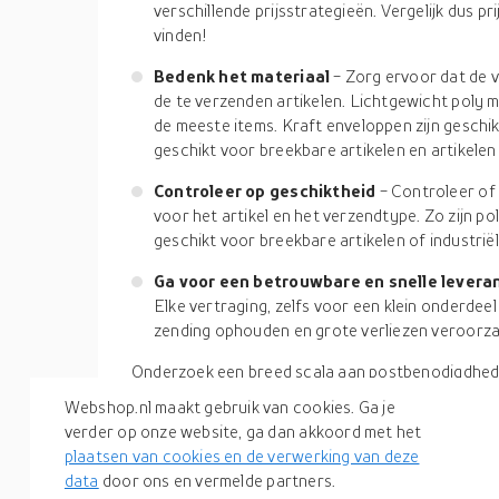
verschillende prijsstrategieën. Vergelijk dus pr
vinden!
Bedenk het materiaal
- Zorg ervoor dat de 
de te verzenden artikelen. Lichtgewicht poly ma
de meeste items. Kraft enveloppen zijn gesch
geschikt voor breekbare artikelen en artikele
Controleer op geschiktheid
- Controleer of
voor het artikel en het verzendtype. Zo zijn p
geschikt voor breekbare artikelen of industri
Ga voor een betrouwbare en snelle levera
Elke vertraging, zelfs voor een klein onderdee
zending ophouden en grote verliezen veroorza
Onderzoek een breed scala aan postbenodigdhede
productzoekmachine
. Gebruik de zoekfunctie en
Webshop.nl maakt gebruik van cookies. Ga je
artikelen te vergelijken en de beste en goedkoo
verder op onze website, ga dan akkoord met het
Webshop.nl vindt u meer dan 500 online winkels. 
plaatsen van cookies en de verwerking van deze
mailingmateriaal online wilt kopen in Nederland. 
data
door ons en vermelde partners.
merken. Je kunt hier ook andere
kantoorbenodig