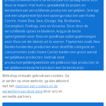
thuis te kopen. Hier kunt u gemakkelijk de prijzen en
kenmerken van verschillende producten vergelijken. Je krijgt
ook een uitgebreide lijst met opbergproducten van Home
Centre, Home Box, Ikea, iDesign, Raj, Brabantia,
Cosmoplast, Feelings, ions en Vosarea. Door door de
verschillende opties te bladeren, krijg je de beste
opbergideeën voor thuis en goedkope opbergoplossingen
voor thuis om die ideeën uit te voeren. Topmerken zoals Ikea
bieden honderden producten voor dezelfde categorie en
concurrenten zoals Home Center bieden een groot aantal
vergelijkbare producten. Gebruik onze
productvergelijkingswebsite om gelijksoortige producten te
vergelijken en koop het product met de beste prijs-
kwaliteitverhouding!
Webshop.nl maakt gebruik van cookies. Ga
je verder op onze website, ga dan akkoord
Koop huishoudelijke opslag en andere
home & living
met het
plaatsen van cookies en de
producten tegen de beste prijzen hier op Webshop.nl. Wij
verwerking van deze data
door ons en
bieden de beste aanbiedingen voor huishoudelijke opslag
vermelde partners.
voor kleine ruimtes. Kies uit een ruim aanbod van goedkope
opbergers voor thuis en kies de beste oplossingen die