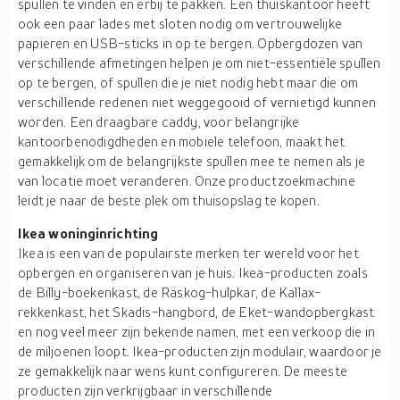
spullen te vinden en erbij te pakken. Een thuiskantoor heeft
ook een paar lades met sloten nodig om vertrouwelijke
papieren en USB-sticks in op te bergen. Opbergdozen van
verschillende afmetingen helpen je om niet-essentiële spullen
op te bergen, of spullen die je niet nodig hebt maar die om
verschillende redenen niet weggegooid of vernietigd kunnen
worden. Een draagbare caddy, voor belangrijke
kantoorbenodigdheden en mobiele telefoon, maakt het
gemakkelijk om de belangrijkste spullen mee te nemen als je
van locatie moet veranderen. Onze productzoekmachine
leidt je naar de beste plek om thuisopslag te kopen.
Ikea woninginrichting
Ikea is een van de populairste merken ter wereld voor het
opbergen en organiseren van je huis. Ikea-producten zoals
de Billy-boekenkast, de Räskog-hulpkar, de Kallax-
rekkenkast, het Skadis-hangbord, de Eket-wandopbergkast
en nog veel meer zijn bekende namen, met een verkoop die in
de miljoenen loopt. Ikea-producten zijn modulair, waardoor je
ze gemakkelijk naar wens kunt configureren. De meeste
producten zijn verkrijgbaar in verschillende