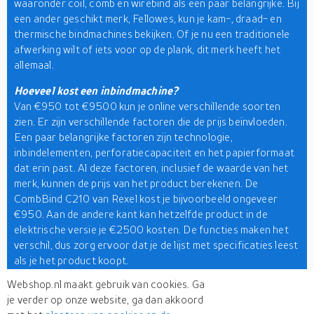
waaronder coil, comb en wirebind als een paar belangrijke. Bij
een ander geschikt merk, Fellowes, kun je kam-, draad- en
thermische bindmachines bekijken. Of je nu een traditionele
afwerking wilt of iets voor op de plank, dit merk heeft het
allemaal.
Hoeveel kost een inbindmachine?
Van €950 tot €9500 kun je online verschillende soorten
zien. Er zijn verschillende factoren die de prijs beïnvloeden.
Een paar belangrijke factoren zijn technologie,
inbindelementen, perforatiecapaciteit en het papierformaat
dat erin past. Al deze factoren, inclusief de waarde van het
merk, kunnen de prijs van het product berekenen. De
CombBind C210 van Rexel kost je bijvoorbeeld ongeveer
€950. Aan de andere kant kan hetzelfde product in de
elektrische versie je €2500 kosten. De functies maken het
verschil, dus zorg ervoor dat je de lijst met specificaties leest
als je het product koopt.
Webshop.nl maakt gebruik van cookies. Ga
Tot nu toe heb je misschien een besluit genomen over het
je verder op onze website, ga dan akkoord
type ordner en het budget. Nu heb je alleen nog een goed