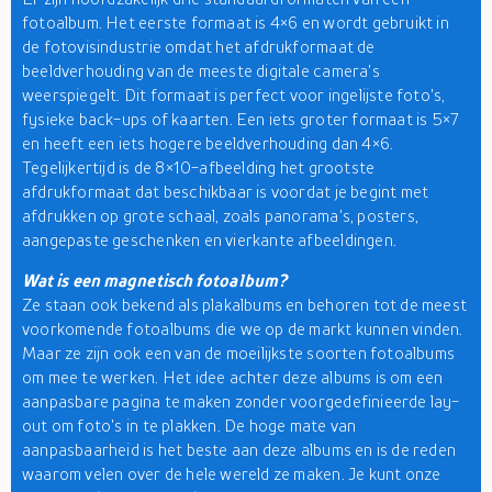
fotoalbum. Het eerste formaat is 4×6 en wordt gebruikt in
de fotovisindustrie omdat het afdrukformaat de
beeldverhouding van de meeste digitale camera's
weerspiegelt. Dit formaat is perfect voor ingelijste foto's,
fysieke back-ups of kaarten. Een iets groter formaat is 5×7
en heeft een iets hogere beeldverhouding dan 4×6.
Tegelijkertijd is de 8×10-afbeelding het grootste
afdrukformaat dat beschikbaar is voordat je begint met
afdrukken op grote schaal, zoals panorama's, posters,
aangepaste geschenken en vierkante afbeeldingen.
Wat is een magnetisch fotoalbum?
Ze staan ook bekend als plakalbums en behoren tot de meest
voorkomende fotoalbums die we op de markt kunnen vinden.
Maar ze zijn ook een van de moeilijkste soorten fotoalbums
om mee te werken. Het idee achter deze albums is om een
aanpasbare pagina te maken zonder voorgedefinieerde lay-
out om foto's in te plakken. De hoge mate van
aanpasbaarheid is het beste aan deze albums en is de reden
waarom velen over de hele wereld ze maken. Je kunt onze