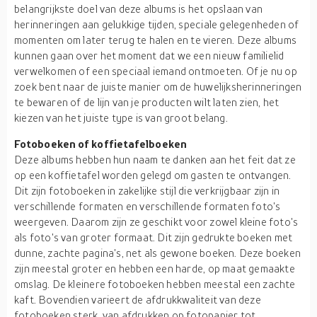
belangrijkste doel van deze albums is het opslaan van
herinneringen aan gelukkige tijden, speciale gelegenheden of
momenten om later terug te halen en te vieren. Deze albums
kunnen gaan over het moment dat we een nieuw familielid
verwelkomen of een speciaal iemand ontmoeten. Of je nu op
zoek bent naar de juiste manier om de huwelijksherinneringen
te bewaren of de lijn van je producten wilt laten zien, het
kiezen van het juiste type is van groot belang.
Fotoboeken of koffietafelboeken
Deze albums hebben hun naam te danken aan het feit dat ze
op een koffietafel worden gelegd om gasten te ontvangen.
Dit zijn fotoboeken in zakelijke stijl die verkrijgbaar zijn in
verschillende formaten en verschillende formaten foto's
weergeven. Daarom zijn ze geschikt voor zowel kleine foto's
als foto's van groter formaat. Dit zijn gedrukte boeken met
dunne, zachte pagina's, net als gewone boeken. Deze boeken
zijn meestal groter en hebben een harde, op maat gemaakte
omslag. De kleinere fotoboeken hebben meestal een zachte
kaft. Bovendien varieert de afdrukkwaliteit van deze
fotoboeken sterk, van afdrukken op fotopapier tot