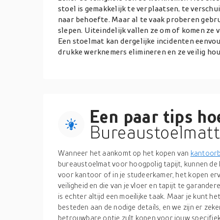
stoel is gemakkelijk te verplaatsen, te versc
naar behoefte. Maar al te vaak proberen gebrui
slepen. Uiteindelijk vallen ze om of komen ze va
Een stoelmat kan dergelijke incidenten eenvoud
drukke werknemers elimineren en ze veilig ho
Een paar tips hoe
Bureaustoelmatt
Wanneer het aankomt op het kopen van
kantoor
bureaustoelmat voor hoogpolig tapijt, kunnen de k
voor kantoor of in je studeerkamer, het kopen er
veiligheid en die van je vloer en tapijt te garand
is echter altijd een moeilijke taak. Maar je kunt
besteden aan de nodige details, en we zijn er zeke
betrouwbare optie zult kopen voor jouw specifiek