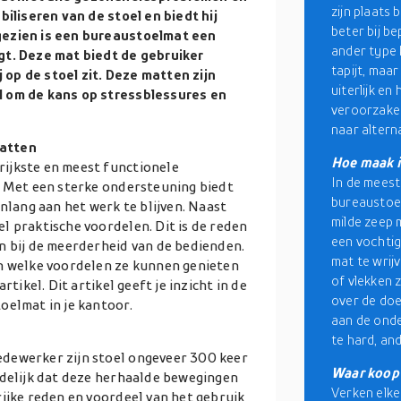
zijn plaats 
biliseren van de stoel en biedt hij
beter bij b
gezien is een bureaustoelmat een
ander type 
gt. Deze mat biedt de gebruiker
tapijt, maar
op de stoel zit. Deze matten zijn
uiterlijk e
l om de kans op stressblessures en
veroorzaken
naar altern
matten
Hoe maak i
ijkste en meest functionele
In de meest
. Met een sterke ondersteuning biedt
bureaustoel
enlang aan het werk te blijven. Naast
milde zeep 
l praktische voordelen. Dit is de reden
een vochtig
n bij de meerderheid van de bedienden.
mat te wrij
an welke voordelen ze kunnen genieten
of vlekken z
tikel. Dit artikel geeft je inzicht in de
over de doe
oelmat in je kantoor.
aan de onde
te hard, an
dewerker zijn stoel ongeveer 300 keer
Waar koop 
jdelijk dat deze herhaalde bewegingen
Verken elk
rijke reden en voordeel van het gebruik