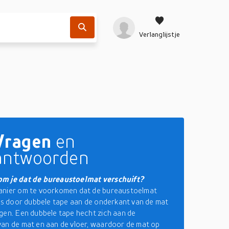
Verlanglijstje
Vragen
en
antwoorden
m je dat de bureaustoelmat verschuift?
anier om te voorkomen dat de bureaustoelmat
 is door dubbele tape aan de onderkant van de mat
gen. Een dubbele tape hecht zich aan de
an de mat en aan de vloer, waardoor de mat op