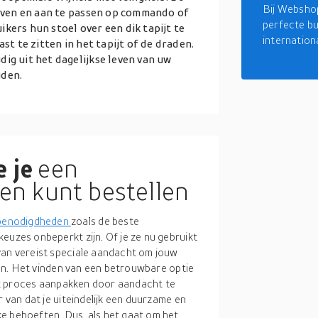
Bij Webshop
huiven en aan te passen op commando of
perfecte bu
kers hun stoel over een dik tapijt te
internation
st te zitten in het tapijt of de draden.
ig uit het dagelijkse leven van uw
uden.
 je
een
en kunt bestellen
benodigdheden
zoals de beste
euzes onbeperkt zijn. Of je ze nu gebruikt
van vereist speciale aandacht om jouw
eren. Het vinden van een betrouwbare optie
 het proces aanpakken door aandacht te
r van dat je uiteindelijk een duurzame en
e behoeften. Dus, als het gaat om het