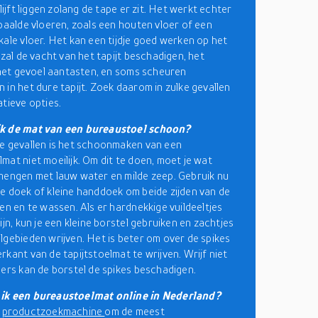
blijft liggen zolang de tape er zit. Het werkt echter
epaalde vloeren, zoals een houten vloer of een
kale vloer. Het kan een tijdje goed werken op het
 zal de vacht van het tapijt beschadigen, het
n het gevoel aantasten, en soms scheuren
 in het dure tapijt. Zoek daarom in zulke gevallen
atieve opties.
k de mat van een bureaustoel schoon?
e gevallen is het schoonmaken van een
mat niet moeilijk. Om dit te doen, moet je wat
mengen met lauw water en milde zeep. Gebruik nu
e doek of kleine handdoek om beide zijden van de
ven en te wassen. Als er hardnekkige vuildeeltjes
ijn, kun je een kleine borstel gebruiken en zachtjes
lgebieden wrijven. Het is beter om over de spikes
rkant van de tapijtstoelmat te wrijven. Wrijf niet
ders kan de borstel de spikes beschadigen.
ik een bureaustoelmat online in Nederland?
e
productzoekmachine
om de meest