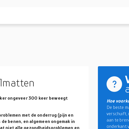
lmatten
ker ongeveer 300 keer beweegt
Hoe voorko
De beste m
verschuift,
problemen met de onderrug (pijn en
aan te bren
ls de benen, en algemeen ongemak in
onderkant v
at niet alle gezondheidsproblemen en