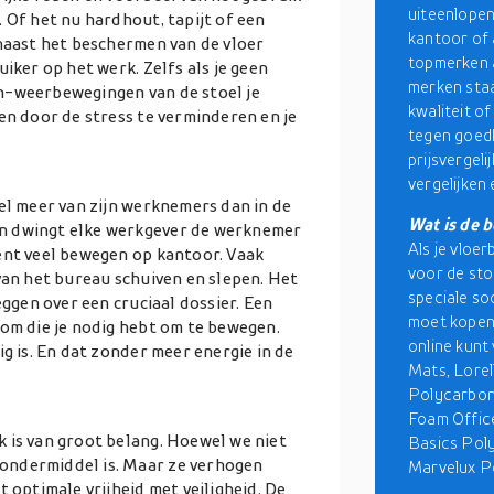
uiteenlopen
 Of het nu hardhout, tapijt of een
kantoor of a
 naast het beschermen van de vloer
topmerken a
iker op het werk. Zelfs als je geen
merken sta
n-weerbewegingen van de stoel je
kwaliteit o
en door de stress te verminderen en je
tegen goedk
prijsvergel
vergelijken
el meer van zijn werknemers dan in de
Wat is de 
n dwingt elke werkgever de werknemer
Als je vloer
ent veel bewegen op kantoor. Vaak
voor de sto
van het bureau schuiven en slepen. Het
speciale so
eggen over een cruciaal dossier. Een
moet kopen.
oom die je nodig hebt om te bewegen.
online kunt
g is. En dat zonder meer energie in de
Mats, Lorel
Polycarbon
Foam Office
 is van groot belang. Hoewel we niet
Basics Pol
ondermiddel is. Maar ze verhogen
Marvelux P
 optimale vrijheid met veiligheid. De