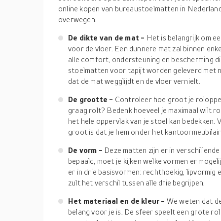
online kopen van bureaustoelmatten in Nederland, z
overwegen.
De dikte van de mat -
Het is belangrijk om ee
voor de vloer. Een dunnere mat zal binnen enke
alle comfort, ondersteuning en bescherming die
stoelmatten voor tapijt worden geleverd met 
dat de mat wegglijdt en de vloer vernielt.
De grootte -
Controleer hoe groot je roloppervl
graag rolt? Bedenk hoeveel je maximaal wilt rol
het hele oppervlak van je stoel kan bedekken. 
groot is dat je hem onder het kantoormeubila
De vorm -
Deze matten zijn er in verschillend
bepaald, moet je kijken welke vormen er mogelijk
er in drie basisvormen: rechthoekig, lipvormig e
zult het verschil tussen alle drie begrijpen.
Het materiaal en de kleur -
We weten dat de 
belang voor je is. De sfeer speelt een grote rol