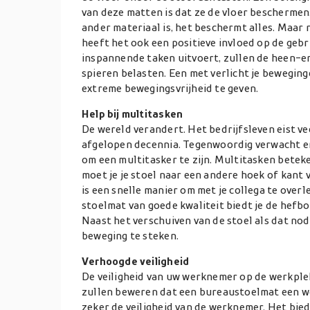
van deze matten is dat ze de vloer beschermen.
ander materiaal is, het beschermt alles. Maar
heeft het ook een positieve invloed op de gebru
inspannende taken uitvoert, zullen de heen-e
spieren belasten. Een met verlicht je beweging
extreme bewegingsvrijheid te geven.
Help bij multitasken
De wereld verandert. Het bedrijfsleven eist ve
afgelopen decennia. Tegenwoordig verwacht e
om een multitasker te zijn. Multitasken betek
moet je je stoel naar een andere hoek of kant 
is een snelle manier om met je collega te overl
stoelmat van goede kwaliteit biedt je de hefb
Naast het verschuiven van de stoel als dat nodi
beweging te steken.
Verhoogde veiligheid
De veiligheid van uw werknemer op de werkplek
zullen beweren dat een bureaustoelmat een w
zeker de veiligheid van de werknemer. Het biedt