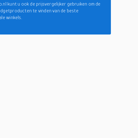
.nl kunt u ook de prijsvergelijker gebruiken om de
dgetproducten te vinden van de beste
ale winkels.