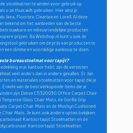
de stoelmatten te vinden voor gebruik op
ls u ze thuis wilt gebruiken. Hier vind je
ls Ikea, Floortex, Cleartex en Lorell. Al deze
an bekend om het aanbieden van de beste
f betrouwbare en milieuvriendelijke producten
opere prijzen. Bij Webshop.nl kunt u ook de
ijkingstool gebruiken om de prijs van producten te
 en een slimme en voordelige aankoop te doen.
beste bureaustoelmat voor tapijt?
bedekking in je kantoor hebt, zijn de vereisten
elmat veel anders dan in andere gevallen. Er zijn
orten en materialen stoelmatten voor tapijt die je
 Enkele van de best verkopende items die je
 vinden zijn Dimex C532003G Office Carpet Chair
l Tempered Glass Chair Mats, de Gorilla Grip
ate Carpet Chair Mats en de Mushyn Cushioned
 Chair Mats. Je kunt ook andere opties bekijken:
ycarbonaat Kantoortapijt Stoelmatten en de
olycarbonaat Kantoortapijt Stoelmatten.