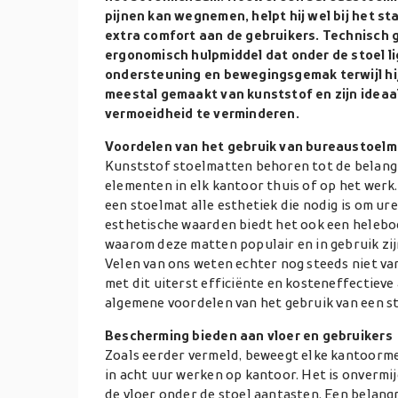
pijnen kan wegnemen, helpt hij wel bij het sta
extra comfort aan de gebruikers. Technisch 
ergonomisch hulpmiddel dat onder de stoel li
ondersteuning en bewegingsgemak terwijl hij 
meestal gemaakt van kunststof en zijn ideaa
vermoeidheid te verminderen.
Voordelen van het gebruik van bureaustoel
Kunststof stoelmatten behoren tot de belangr
elementen in elk kantoor thuis of op het werk
een stoelmat alle esthetiek die nodig is om ur
esthetische waarden biedt het ook een heleboe
waarom deze matten populair en in gebruik zij
Velen van ons weten echter nog steeds niet v
met dit uiterst efficiënte en kosteneffectieve ar
algemene voordelen van het gebruik van een st
Bescherming bieden aan vloer en gebruikers
Zoals eerder vermeld, beweegt elke kantoorme
in acht uur werken op kantoor. Het is onvermi
de vloer onder de stoel aantasten. Een belang