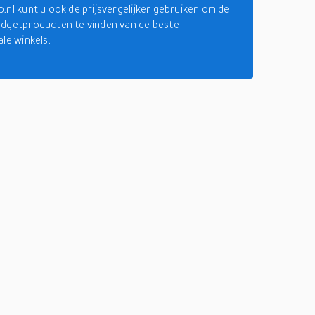
.nl kunt u ook de prijsvergelijker gebruiken om de
dgetproducten te vinden van de beste
ale winkels.