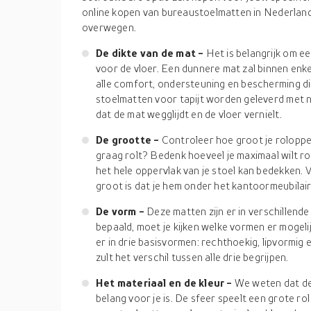
online kopen van bureaustoelmatten in Nederland, z
overwegen.
De dikte van de mat -
Het is belangrijk om ee
voor de vloer. Een dunnere mat zal binnen enke
alle comfort, ondersteuning en bescherming die
stoelmatten voor tapijt worden geleverd met 
dat de mat wegglijdt en de vloer vernielt.
De grootte -
Controleer hoe groot je roloppervl
graag rolt? Bedenk hoeveel je maximaal wilt rol
het hele oppervlak van je stoel kan bedekken. 
groot is dat je hem onder het kantoormeubila
De vorm -
Deze matten zijn er in verschillend
bepaald, moet je kijken welke vormen er mogelijk
er in drie basisvormen: rechthoekig, lipvormig e
zult het verschil tussen alle drie begrijpen.
Het materiaal en de kleur -
We weten dat de 
belang voor je is. De sfeer speelt een grote rol