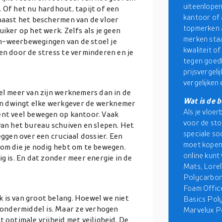
uiteenlopen
 Of het nu hardhout, tapijt of een
kantoor of a
 naast het beschermen van de vloer
topmerken a
iker op het werk. Zelfs als je geen
merken sta
n-weerbewegingen van de stoel je
kwaliteit o
en door de stress te verminderen en je
tegen goedk
prijsvergel
vergelijken
el meer van zijn werknemers dan in de
Wat is de 
n dwingt elke werkgever de werknemer
Als je vloer
ent veel bewegen op kantoor. Vaak
voor de sto
van het bureau schuiven en slepen. Het
speciale so
eggen over een cruciaal dossier. Een
moet kopen.
oom die je nodig hebt om te bewegen.
online kunt
g is. En dat zonder meer energie in de
Mats, Lorel
Polycarbon
Foam Office
 is van groot belang. Hoewel we niet
Basics Pol
ondermiddel is. Maar ze verhogen
Marvelux P
 optimale vrijheid met veiligheid. De