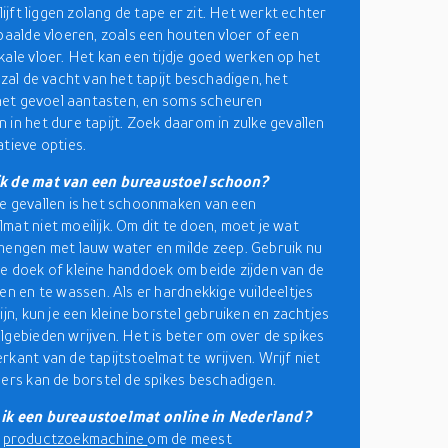
blijft liggen zolang de tape er zit. Het werkt echter
epaalde vloeren, zoals een houten vloer of een
kale vloer. Het kan een tijdje goed werken op het
 zal de vacht van het tapijt beschadigen, het
n het gevoel aantasten, en soms scheuren
 in het dure tapijt. Zoek daarom in zulke gevallen
atieve opties.
k de mat van een bureaustoel schoon?
e gevallen is het schoonmaken van een
mat niet moeilijk. Om dit te doen, moet je wat
mengen met lauw water en milde zeep. Gebruik nu
e doek of kleine handdoek om beide zijden van de
ven en te wassen. Als er hardnekkige vuildeeltjes
ijn, kun je een kleine borstel gebruiken en zachtjes
lgebieden wrijven. Het is beter om over de spikes
rkant van de tapijtstoelmat te wrijven. Wrijf niet
ders kan de borstel de spikes beschadigen.
ik een bureaustoelmat online in Nederland?
e
productzoekmachine
om de meest