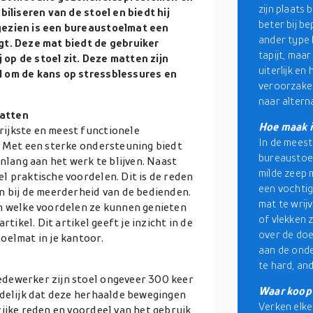
zijn plaats 
biliseren van de stoel en biedt hij
beter bij b
gezien is een bureaustoelmat een
ander type 
gt. Deze mat biedt de gebruiker
tapijt, maar
op de stoel zit. Deze matten zijn
uiterlijk e
l om de kans op stressblessures en
veroorzaken
naar altern
matten
Hoe maak i
ijkste en meest functionele
In de meest
. Met een sterke ondersteuning biedt
bureaustoel
enlang aan het werk te blijven. Naast
milde zeep 
l praktische voordelen. Dit is de reden
een vochtig
n bij de meerderheid van de bedienden.
mat te wrij
an welke voordelen ze kunnen genieten
of vlekken z
tikel. Dit artikel geeft je inzicht in de
over de doe
oelmat in je kantoor.
aan de onde
te hard, an
dewerker zijn stoel ongeveer 300 keer
Waar koop 
jdelijk dat deze herhaalde bewegingen
Verken elk
rijke reden en voordeel van het gebruik