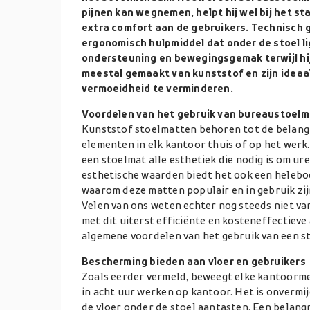
pijnen kan wegnemen, helpt hij wel bij het sta
extra comfort aan de gebruikers. Technisch 
ergonomisch hulpmiddel dat onder de stoel li
ondersteuning en bewegingsgemak terwijl hij 
meestal gemaakt van kunststof en zijn ideaa
vermoeidheid te verminderen.
Voordelen van het gebruik van bureaustoel
Kunststof stoelmatten behoren tot de belangr
elementen in elk kantoor thuis of op het werk
een stoelmat alle esthetiek die nodig is om ur
esthetische waarden biedt het ook een heleboe
waarom deze matten populair en in gebruik zij
Velen van ons weten echter nog steeds niet v
met dit uiterst efficiënte en kosteneffectieve ar
algemene voordelen van het gebruik van een st
Bescherming bieden aan vloer en gebruikers
Zoals eerder vermeld, beweegt elke kantoorme
in acht uur werken op kantoor. Het is onvermi
de vloer onder de stoel aantasten. Een belang