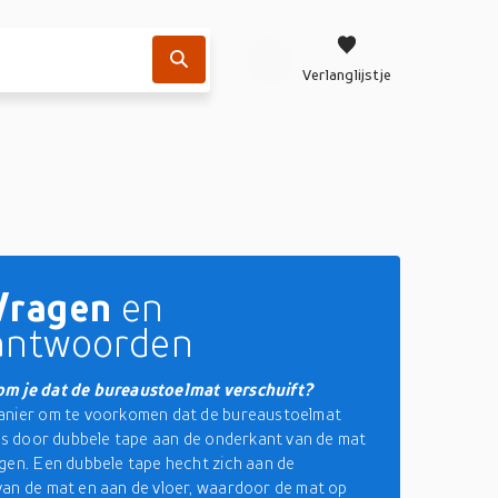
Verlanglijstje
Vragen
en
antwoorden
m je dat de bureaustoelmat verschuift?
anier om te voorkomen dat de bureaustoelmat
 is door dubbele tape aan de onderkant van de mat
gen. Een dubbele tape hecht zich aan de
an de mat en aan de vloer, waardoor de mat op