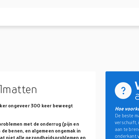
lmatten
ker ongeveer 300 keer beweegt
Hoe voorko
De beste m
verschuift,
problemen met de onderrug (pijn en
aan te bren
ls de benen, en algemeen ongemak in
onderkant v
at niet alle gezondheidsproblemen en