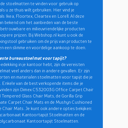
de stoelmatten te vinden voor gebruik op
ls u ze thuis wilt gebruiken. Hier vind je
ls Ikea, Floortex, Cleartex en Lorell. Al deze
an bekend om het aanbieden van de beste
f betrouwbare en milieuvriendelijke producten
opere prijzen. Bij Webshop.nl kunt u ook de
ijkingstool gebruiken om de prijs van producten te
 en een slimme en voordelige aankoop te doen.
beste bureaustoelmat voor tapijt?
bedekking in je kantoor hebt, zijn de vereisten
elmat veel anders dan in andere gevallen. Er zijn
orten en materialen stoelmatten voor tapijt die je
 Enkele van de best verkopende items die je
 vinden zijn Dimex C532003G Office Carpet Chair
l Tempered Glass Chair Mats, de Gorilla Grip
ate Carpet Chair Mats en de Mushyn Cushioned
 Chair Mats. Je kunt ook andere opties bekijken:
ycarbonaat Kantoortapijt Stoelmatten en de
olycarbonaat Kantoortapijt Stoelmatten.