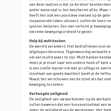
van deze matten is dat ze de vloer beschermen.
ander materiaal is, het beschermt alles. Maar
heeft het ook een positieve invloed op de gebru
inspannende taken uitvoert, zullen de heen-e
spieren belasten. Een met verlicht je beweging
extreme bewegingsvrijheid te geven.
Help bij multitasken
De wereld verandert. Het bedrijfsleven eist ve
afgelopen decennia. Tegenwoordig verwacht e
om een multitasker te zijn. Multitasken betek
moet je je stoel naar een andere hoek of kant 
is een snelle manier om met je collega te overl
stoelmat van goede kwaliteit biedt je de hefb
Naast het verschuiven van de stoel als dat nodi
beweging te steken.
Verhoogde veiligheid
De veiligheid van uw werknemer op de werkplek
zullen beweren dat een bureaustoelmat een w
zeker de veiligheid van de werknemer. Het biedt