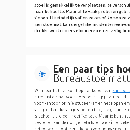
stoel is gemakkelijk te verplaatsen, te versc
naar behoefte. Maar al te vaak proberen gebrui
slepen. Uiteindelijk vallen ze om of komen ze va
Een stoelmat kan dergelijke incidenten eenvoud
drukke werknemers elimineren en ze veilig ho
Een paar tips hoe
Bureaustoelmatt
Wanneer het aankomt op het kopen van
kantoor
bureaustoelmat voor hoogpolig tapijt, kunnen de k
voor kantoor of in je studeerkamer, het kopen er
veiligheid en die van je vloer en tapijt te garand
is echter altijd een moeilijke taak. Maar je kunt
besteden aan de nodige details, en we zijn er zeke
betrouwbare optie zult kopen voor jouw specifiek