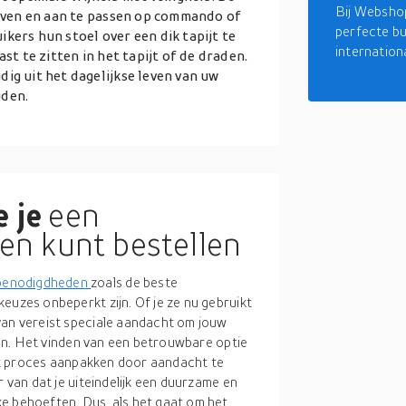
Bij Webshop
huiven en aan te passen op commando of
perfecte bu
kers hun stoel over een dik tapijt te
internation
st te zitten in het tapijt of de draden.
ig uit het dagelijkse leven van uw
uden.
 je
een
en kunt bestellen
benodigdheden
zoals de beste
euzes onbeperkt zijn. Of je ze nu gebruikt
van vereist speciale aandacht om jouw
eren. Het vinden van een betrouwbare optie
 het proces aanpakken door aandacht te
r van dat je uiteindelijk een duurzame en
e behoeften. Dus, als het gaat om het