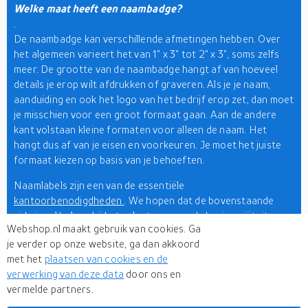
Welke maat heeft een naambadge?
.
De naambadge kan verschillende afmetingen hebben. Over
het algemeen varieert het van 1" x 3" tot 2" x 3", soms zelfs
meer. De grootte van de naambadge hangt af van hoeveel
details je erop wilt afdrukken of graveren. Als je je naam,
aanduiding en ook het logo van het bedrijf erop zet, dan moet
je misschien voor een groot formaat gaan. Aan de andere
kant volstaan kleine formaten voor alleen de naam. Het
hangt dus af van je eisen en voorkeuren. Je moet het juiste
formaat kiezen op basis van je behoeften.
Naamlabels zijn een van de essentiële
kantoorbenodigdheden
. We hopen dat de bovenstaande
gids je zal helpen bij het selecteren van de basisvariëteiten.
Webshop.nl maakt gebruik van cookies. Ga
We hebben de best mogelijke details hierboven gezet, zodat
je verder op onze website, ga dan akkoord
je je opties kunt beperken. Als u zich afvraagt waar u de
met het
plaatsen van cookies en de
beste opties kunt vinden, dan moet u hier zijn. Op Webshop.nl
verwerking van deze data
door ons en
vindt u niet alleen een ruime collectie naambadges, maar ook
vermelde partners.
functies zoals prijsvergelijkingen en filters waarmee u uw
zoekopdrachten kunt versnellen. Wacht dus niet langer en