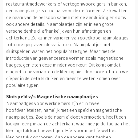
restaurantmedewerkers of vertegenwoordigers in banken,
een naamplaatje is cruciaal voor de uniformen. Ze bevatten
de naam van de persoon samen met de aanduiding en soms
ook andere details. Naamplaatjes zijn er in een grote
verscheidenheid, afhankelijk van hun afmetingen en
achterkant. Ze kunnen variëren van goedkope naamplaatjes
tot dure gegraveerde varianten. Naamplaatjes met
sluitspelden waren het populairste type. Maar met de
introductie van geavanceerde vormen zoals magnetische
badges, genieten deze minder voorkeur. Dit komt omdat
magnetische varianten de kleding niet doorboren. Laten we
dieper in de details duiken en meer te weten komen over
populaire typen.
Slotspeld v/s Magnetische naamplaatjes
Naambadges voor werknemers zijn er in twee
hoofdvariëteiten, namelijk met een speld en magnetische
naamplaatjes. Zoals de naam al doet vermoeden, heeft een
lockpin een pin aan de achterkant waarmee je de tag aan het
kledingstuk kunt bevestigen. Hiervoor moet je wel het
kledingstuk doorboren. Aan de andere kant hebben