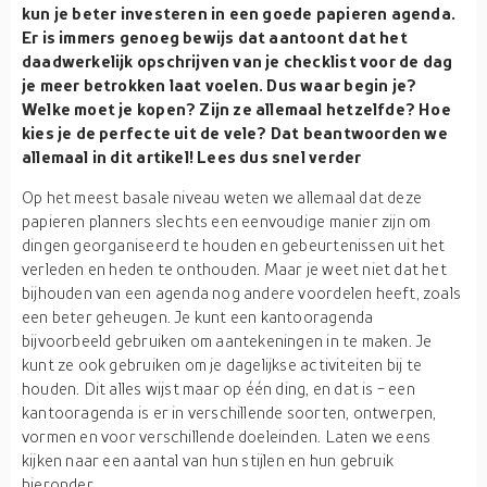
kun je beter investeren in een goede papieren agenda.
Er is immers genoeg bewijs dat aantoont dat het
daadwerkelijk opschrijven van je checklist voor de dag
je meer betrokken laat voelen. Dus waar begin je?
Welke moet je kopen? Zijn ze allemaal hetzelfde? Hoe
kies je de perfecte uit de vele? Dat beantwoorden we
allemaal in dit artikel! Lees dus snel verder
Op het meest basale niveau weten we allemaal dat deze
papieren planners slechts een eenvoudige manier zijn om
dingen georganiseerd te houden en gebeurtenissen uit het
verleden en heden te onthouden. Maar je weet niet dat het
bijhouden van een agenda nog andere voordelen heeft, zoals
een beter geheugen. Je kunt een kantooragenda
bijvoorbeeld gebruiken om aantekeningen in te maken. Je
kunt ze ook gebruiken om je dagelijkse activiteiten bij te
houden. Dit alles wijst maar op één ding, en dat is - een
kantooragenda is er in verschillende soorten, ontwerpen,
vormen en voor verschillende doeleinden. Laten we eens
kijken naar een aantal van hun stijlen en hun gebruik
hieronder.