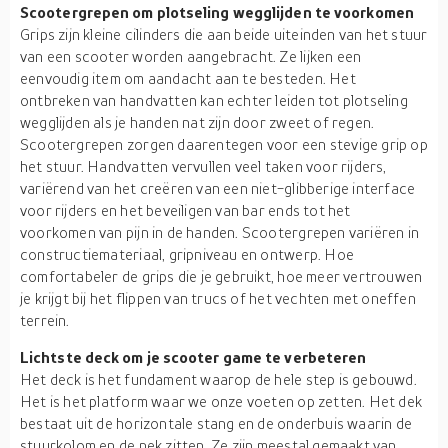
Scootergrepen om plotseling wegglijden te voorkomen
Grips zijn kleine cilinders die aan beide uiteinden van het stuur
van een scooter worden aangebracht. Ze lijken een
eenvoudig item om aandacht aan te besteden. Het
ontbreken van handvatten kan echter leiden tot plotseling
wegglijden als je handen nat zijn door zweet of regen.
Scootergrepen zorgen daarentegen voor een stevige grip op
het stuur. Handvatten vervullen veel taken voor rijders,
variërend van het creëren van een niet-glibberige interface
voor rijders en het beveiligen van bar ends tot het
voorkomen van pijn in de handen. Scootergrepen variëren in
constructiemateriaal, gripniveau en ontwerp. Hoe
comfortabeler de grips die je gebruikt, hoe meer vertrouwen
je krijgt bij het flippen van trucs of het vechten met oneffen
terrein.
Lichtste deck om je scooter game te verbeteren
Het deck is het fundament waarop de hele step is gebouwd.
Het is het platform waar we onze voeten op zetten. Het dek
bestaat uit de horizontale stang en de onderbuis waarin de
stuurkolom en de nek zitten. Ze zijn meestal gemaakt van