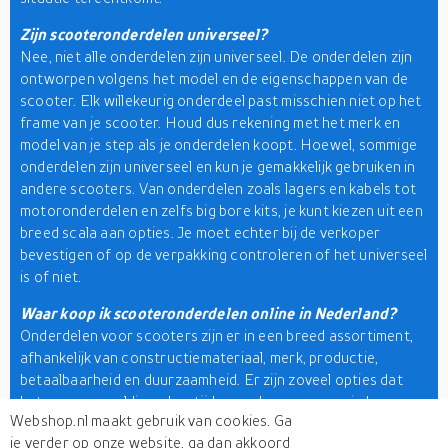
Zijn scooteronderdelen universeel?
Nee, niet alle onderdelen zijn universeel. De onderdelen zijn
ontworpen volgens het model en de eigenschappen van de
scooter. Elk willekeurig onderdeel past misschien niet op het
frame van je scooter. Houd dus rekening met het merk en
model van je step als je onderdelen koopt. Hoewel, sommige
onderdelen zijn universeel en kun je gemakkelijk gebruiken in
andere scooters. Van onderdelen zoals lagers en kabels tot
motoronderdelen en zelfs big bore kits, je kunt kiezen uit een
breed scala aan opties. Je moet echter bij de verkoper
bevestigen of op de verpakking controleren of het universeel
is of niet.
Waar koop ik scooteronderdelen online in Nederland?
Onderdelen voor scooters zijn er in een breed assortiment,
afhankelijk van constructiemateriaal, merk, productie,
betaalbaarheid en duurzaamheid. Er zijn zoveel opties dat
het een overweldigend en tijdrovend proces voor je kan
Webshop.nl maakt gebruik van cookies. Ga
worden. Dit is echter niet het geval als je overstapt op online
je verder op onze website, ga dan akkoord
platforms. Je kunt thuis gaan zitten en talloze opties binnen