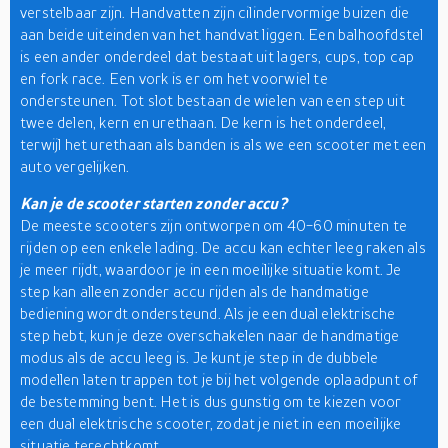
verstelbaar zijn. Handvatten zijn cilindervormige buizen die
aan beide uiteinden van het handvat liggen. Een balhoofdstel
is een ander onderdeel dat bestaat uit lagers, cups, top cap
en fork race. Een vork is er om het voorwiel te
ondersteunen. Tot slot bestaan de wielen van een step uit
twee delen, kern en urethaan. De kern is het onderdeel,
terwijl het urethaan als banden is als we een scooter met een
auto vergelijken.
Kan je de scooter starten zonder accu?
De meeste scooters zijn ontworpen om 40-60 minuten te
rijden op een enkele lading. De accu kan echter leeg raken als
je meer rijdt, waardoor je in een moeilijke situatie komt. Je
step kan alleen zonder accu rijden als de handmatige
bediening wordt ondersteund. Als je een dual elektrische
step hebt, kun je deze overschakelen naar de handmatige
modus als de accu leeg is. Je kunt je step in de dubbele
modellen laten trappen tot je bij het volgende oplaadpunt of
de bestemming bent. Het is dus gunstig om te kiezen voor
een dual elektrische scooter, zodat je niet in een moeilijke
situatie terechtkomt.