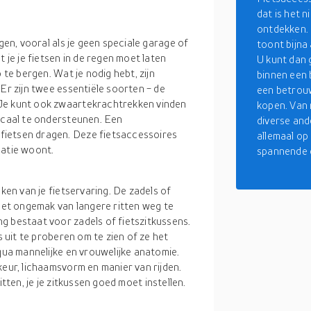
dat is het n
ontdekken.
gen, vooral als je geen speciale garage of
toont bijna
 je je fietsen in de regen moet laten
U kunt dan 
 te bergen. Wat je nodig hebt, zijn
binnen een 
 Er zijn twee essentiële soorten - de
een betrouw
 Je kunt ook zwaartekrachtrekken vinden
kopen. Van 
ticaal te ondersteunen. Een
diverse and
fietsen dragen. Deze fietsaccessoires
allemaal o
datie woont.
spannende d
aken van je fietservaring. De zadels of
 het ongemak van langere ritten weg te
g bestaat voor zadels of fietszitkussens.
s uit te proberen om te zien of ze het
 qua mannelijke en vrouwelijke anatomie.
keur, lichaamsvorm en manier van rijden.
 ritten, je je zitkussen goed moet instellen.