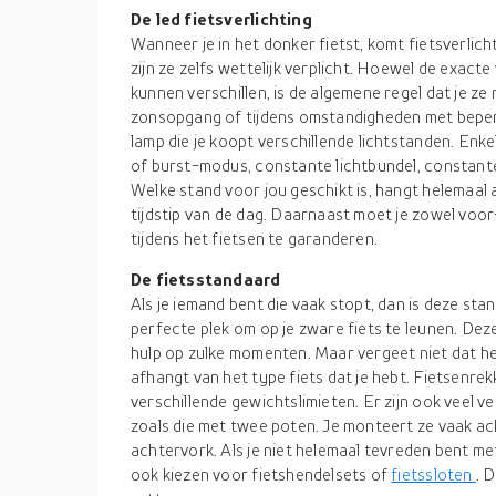
De led fietsverlichting
Wanneer je in het donker fietst, komt fietsverlich
zijn ze zelfs wettelijk verplicht. Hoewel de exacte 
kunnen verschillen, is de algemene regel dat je 
zonsopgang of tijdens omstandigheden met beperk
lamp die je koopt verschillende lichtstanden. Enke
of burst-modus, constante lichtbundel, constant
Welke stand voor jou geschikt is, hangt helemaa
tijdstip van de dag. Daarnaast moet je zowel voor-
tijdens het fietsen te garanderen.
De fietsstandaard
Als je iemand bent die vaak stopt, dan is deze sta
perfecte plek om op je zware fiets te leunen. Dez
hulp op zulke momenten. Maar vergeet niet dat he
afhangt van het type fiets dat je hebt. Fietsenrek
verschillende gewichtslimieten. Er zijn ook veel ve
zoals die met twee poten. Je monteert ze vaak ac
achtervork. Als je niet helemaal tevreden bent met
ook kiezen voor fietshendelsets of
fietssloten
. 