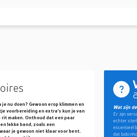
oires
a je nu doen? Gewoon erop klimmen en
Wat zijn de
e voorbereiding en extra's kun je van
Er zijn ver
e rit maken. Onthoud dat een paar
echter sterk
een lekke band, zoals een
essentieel 
aar je gewoon niet klaar voor bent.
dat bidonh