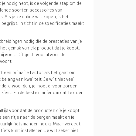
 je nodig hebt, is de volgende stap om de
hillende soorten accessoires van
 Als je ze online wilt kopen, is het
 begrijpt. Inzicht in de specificaties maakt
itbreidingen nodig die de prestaties van je
 het gemak van elk product dat je koopt.
 bij voelt. Dit geldt vooral voor de
ovoort.
rt een primaire factor als het gaat om
elang van kwaliteit. Je wilt niet veel
 andere woorden, je moet ervoor zorgen
t kiest. En de beste manier om dat te doen
altijd voor dat de producten die je koopt
 je een ritje naar de bergen maakt en je
atuurlijk fietsmanden nodig. Maar vergeet
fiets kunt installeren. Je wilt zeker niet