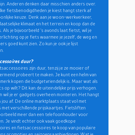
zijn. Anderen denken daar misschien anders over.
ke fietsbenodigdheden je kiest hangt sterk af
oonlijke keuze. Denk aan je woon-werkverkeer,
plaatselijke klimaat en het terrein en koop dan de
 Als je bijvoorbeeld 's avonds laat fietst, wil je
rlichting op je fiets waarmee je jezelf, de weg en
rs goed kunt zien. Zo kun je ook je lijst
n.
ccessoires duur?
etsaccessoires zijn duur, tenzij je ze mooier of
ermend probeert te maken. Je kunt een helm van
merk kopen die budgetvriendelijk is. Maar wat als
cs op wilt? Dit kan de uiteindelijke prijs verhogen.
n wil je er gadgets overheen monteren. Het hangt
n jou af. De online marktplaats staat vol met
met verschillende prijskaartjes. Fietsliften
voorbeeld meer dan een telefoonhouder voor
n. Je vindt echter ook vaak goedkope
oires en fietsaccessoires te koop van populaire
ens promoties en seizoensaanbiedingen. Wat je