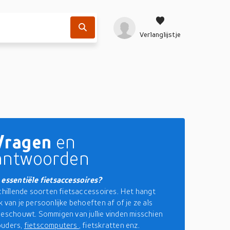
Verlanglijstje
Vragen
en
antwoorden
 essentiële fietsaccessoires?
schillende soorten fietsaccessoires. Het hangt
 van je persoonlijke behoeften af of je ze als
beschouwt. Sommigen van jullie vinden misschien
ouders,
fietscomputers
, fietskratten enz.