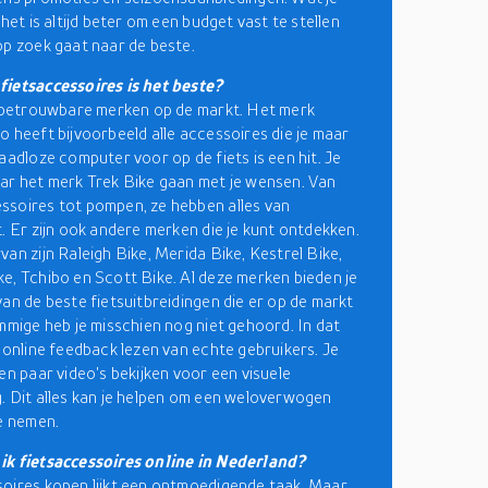
 het is altijd beter om een budget vast te stellen
op zoek gaat naar de beste.
ietsaccessoires is het beste?
l betrouwbare merken op de markt. Het merk
o heeft bijvoorbeeld alle accessoires die je maar
raadloze computer voor op de fiets is een hit. Je
ar het merk Trek Bike gaan met je wensen. Van
soires tot pompen, ze hebben alles van
t. Er zijn ook andere merken die je kunt ontdekken.
van zijn Raleigh Bike, Merida Bike, Kestrel Bike,
e, Tchibo en Scott Bike. Al deze merken bieden je
van de beste fietsuitbreidingen die er op de markt
ommige heb je misschien nog niet gehoord. In dat
e online feedback lezen van echte gebruikers. Je
een paar video's bekijken voor een visuele
. Dit alles kan je helpen om een weloverwogen
te nemen.
ik fietsaccessoires online in Nederland?
oires kopen lijkt een ontmoedigende taak. Maar