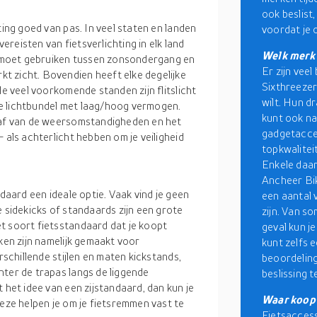
ook beslist,
ting goed van pas. In veel staten en landen
voordat je 
vereisten van fietsverlichting in elk land
Welk merk f
ze moet gebruiken tussen zonsondergang en
Er zijn vee
t zicht. Bovendien heeft elke degelijke
Sixthreezer
le veel voorkomende standen zijn flitslicht
wilt. Hun d
e lichtbundel met laag/hoog vermogen.
kunt ook na
l af van de weersomstandigheden en het
gadgetacces
 als achterlicht hebben om je veiligheid
topkwalitei
Enkele daar
Ancheer Bik
ndaard een ideale optie. Vaak vind je geen
een aantal 
e sidekicks of standaards zijn een grote
zijn. Van s
t soort fietsstandaard dat je koopt
geval kun j
ken zijn namelijk gemaakt voor
kunt zelfs 
rschillende stijlen en maten kickstands,
beoordeling
hter de trapas langs de liggende
beslissing 
 het idee van een zijstandaard, dan kun je
Waar koop 
Deze helpen je om je fietsremmen vast te
Fietsaccess