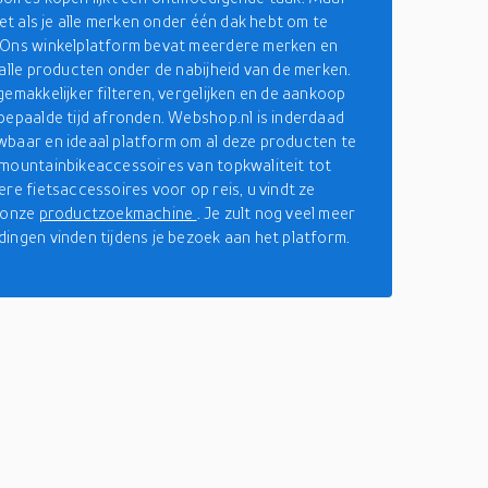
iet als je alle merken onder één dak hebt om te
 Ons winkelplatform bevat meerdere merken en
 alle producten onder de nabijheid van de merken.
gemakkelijker filteren, vergelijken en de aankoop
bepaalde tijd afronden. Webshop.nl is inderdaad
baar en ideaal platform om al deze producten te
mountainbikeaccessoires van topkwaliteit tot
ere fietsaccessoires voor op reis, u vindt ze
p onze
productzoekmachine
. Je zult nog veel meer
ingen vinden tijdens je bezoek aan het platform.