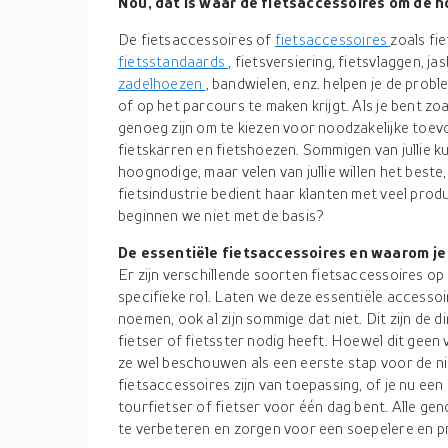
Nou, dat is waar de fietsaccessoires om de h
De fietsaccessoires of
fietsaccessoires
zoals fi
fietsstandaards
, fietsversiering, fietsvlaggen, j
zadelhoezen
, bandwielen, enz. helpen je de pro
of op het parcours te maken krijgt. Als je bent zoa
genoeg zijn om te kiezen voor noodzakelijke toev
fietskarren en fietshoezen. Sommigen van jullie k
hoognodige, maar velen van jullie willen het beste
fietsindustrie bedient haar klanten met veel prod
beginnen we niet met de basis?
De essentiële fietsaccessoires en waarom je
Er zijn verschillende soorten fietsaccessoires op
specifieke rol. Laten we deze essentiële accessoi
noemen, ook al zijn sommige dat niet. Dit zijn de 
fietser of fietsster nodig heeft. Hoewel dit geen v
ze wel beschouwen als een eerste stap voor de n
fietsaccessoires zijn van toepassing, of je nu een
tourfietser of fietser voor één dag bent. Alle gen
te verbeteren en zorgen voor een soepelere en pr