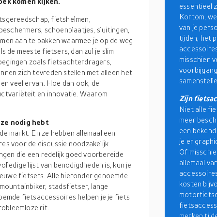
oek komen kijken.
essentieel 
Kortom, wel
etsgereedschap, fietshelmen,
van je pers
asbeschermers, schoenplaatjes, sluitingen,
tijden, het 
blemen aan te pakken waarmee je op de weg
accessoires.
ls de meeste fietsers, dan zul je slim
misschien ve
oegingen zoals fietsachterdragers,
voorbijgange
unnen zich tevreden stellen met alleen het
samenstelle
, en veel ervan. Hoe dan ook, de
uctvariëteit en innovatie. Waarom
Zijn fietsa
Niet alle fi
meer besch
 ze nodig hebt
een bekend 
 de markt. En ze hebben allemaal een
je er graphi
res voor de discussie noodzakelijk
Of misschie
dingen die een redelijk goed voorbereide
allemaal va
olledige lijst van benodigdheden is, kun je
accessoires 
ieuwe fietsers. Alle hieronder genoemde
kosten bij
 mountainbiker, stadsfietser, lange
motorfietse
oemde fietsaccessoires helpen je je fiets
fietsaccess
obleemloze rit.
merken tijd