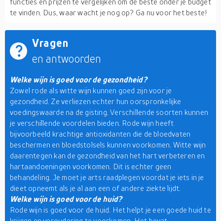
functies en prijzen te vergelijken om de beste onder je budget
te vinden. Dus, waar wacht je nog op? Ga nu voor het beste!
Vragen
en antwoorden
Welke wijn is goed voor de gezondheid?
Zowel rode als witte wijn kunnen goed zijn voor je
gezondheid. Ze verliezen echter hun oorspronkelijke
voedingswaarde na de gisting. Verschillende soorten kunnen
je verschillende voordelen bieden. Rode wijn heeft
bijvoorbeeld krachtige antioxidanten die de bloedvaten
beschermen en bloedstolsels kunnen voorkomen. Witte wijn
daarentegen kan de gezondheid van het hart verbeteren en
hartaandoeningen voorkomen. Dit is echter geen
behandeling. Je moet je arts raadplegen voordat je iets in je
dieet opneemt als je al aan een of andere ziekte lijdt.
Welke wijn is goed voor de huid?
Rode wijn is goed voor de huid. Het helpt je een goede huid te
krijgen en veroudering te voorkomen. Het bevat