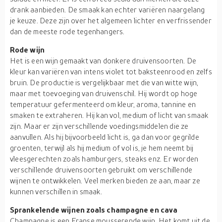
drank aanbieden. De smaak kan echter variëren naargelang
je keuze. Deze zijn over het algemeen lichter en verfrissender
dan de meeste rode tegenhangers.
Rode wijn
Het is een wijn gemaakt van donkere druivensoorten. De
kleur kan variëren van intens violet tot baksteenrood en zelfs
bruin. De productie is vergelijkbaar met die van witte wijn,
maar met toevoeging van druivenschil. Hij wordt op hoge
temperatuur gefermenteerd om kleur, aroma, tannine en
smaken te extraheren. Hij kan vol, medium of licht van smaak
zijn. Maar er zijn verschillende voedingsmiddelen die ze
aanvullen. Als hij bijvoorbeeld licht is, ga dan voor gegrilde
groenten, terwijl als hij medium of vol is, je hem neemt bij
vleesgerechten zoals hamburgers, steaks enz. Er worden
verschillende druivensoorten gebruikt om verschillende
wijnen te ontwikkelen. Veel merken bieden ze aan, maar ze
kunnen verschillen in smaak.
Sprankelende wijnen zoals champagne en cava
Champagne is een Franse mousserende wijn. Het komt uit de