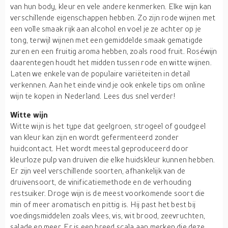
van hun body, kleur en vele andere kenmerken. Elke wijn kan
verschillende eigenschappen hebben. Zo zijn rode wijnen met
een volle smaak rijk aan alcohol en voel je ze achter op je
tong, terwijl wijnen met een gemiddelde smaak gematigde
zuren en een fruitig aroma hebben, zoals rood fruit. Roséwijn
daarentegen houdt het midden tussen rode en witte wijnen.
Laten we enkele van de populaire variëteiten in detail
verkennen. Aan het einde vind je ook enkele tips om online
wijn te kopen in Nederland. Lees dus snel verder!
Witte wijn
Witte wijn is het type dat geelgroen, strogeel of goudgeel
van kleur kan zijn en wordt gefermenteerd zonder
huidcontact. Het wordt meestal geproduceerd door
kleurloze pulp van druiven die elke huidskleur kunnen hebben.
Er zijn veel verschillende soorten, afhankelijk van de
druivensoort, de vinificatiemethode en de verhouding
restsuiker. Droge wijn is de meest voorkomende soort die
min of meer aromatisch en pittig is. Hij past het best bij
voedingsmiddelen zoals vlees, vis, wit brood, zeevruchten,
salade en meer. Er is een breed scala aan merken die deze