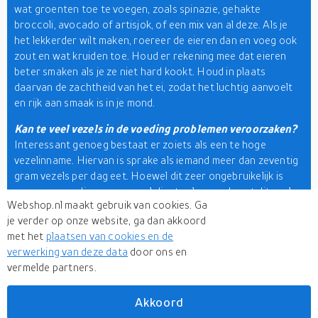
wat groenten toe te voegen, zoals spinazie, gehakte
broccoli, avocado of artisjok, of een mix van al deze. Als je
het lekkerder wilt maken, roereer de eieren dan en voeg ook
zout en wat kruiden toe. Houd er rekening mee dat eieren
beter smaken als je ze niet hard kookt. Houd in plaats
daarvan de zachtheid van het ei, zodat het luchtig aanvoelt
en rijk aan smaak is in je mond.
Kan te veel vezels in de voeding problemen veroorzaken?
Interessant genoeg bestaat er zoiets als een te hoge
vezelinname. Hiervan is sprake als iemand meer dan zeventig
gram vezels per dag eet. Hoewel dit zeer ongebruikelijk is
voor mensen die een normaal dieet volgen, gebeurt dit veel
Webshop.nl maakt gebruik van cookies. Ga
als iemand een volledig veganistisch dieet volgt. Deze situatie
je verder op onze website, ga dan akkoord
kan een aantal onaangename bijwerkingen veroorzaken. De
met het
plaatsen van cookies en de
meest voor de hand liggende effecten zijn een opgeblazen
verwerking van deze data
door ons en
gevoel en winderigheid. Ook kunnen te veel vezels in het
vermelde partners.
voedsel het verteringsproces aanzienlijk vertragen. Hierdoor
voelt iemand zich lange tijd te vol. Het eten van te veel vezels
kan soms leiden tot constipatie of in andere gevallen diarree.
Akkoord