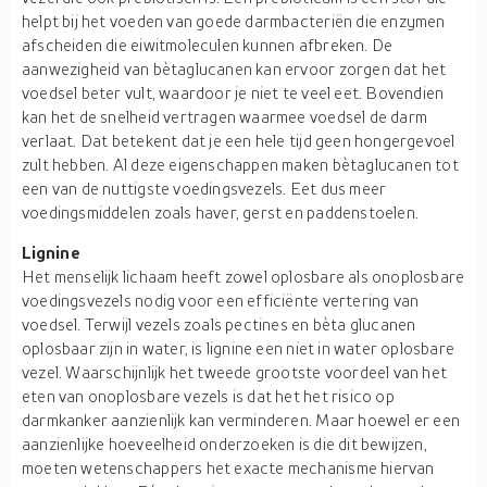
helpt bij het voeden van goede darmbacteriën die enzymen
afscheiden die eiwitmoleculen kunnen afbreken. De
aanwezigheid van bètaglucanen kan ervoor zorgen dat het
voedsel beter vult, waardoor je niet te veel eet. Bovendien
kan het de snelheid vertragen waarmee voedsel de darm
verlaat. Dat betekent dat je een hele tijd geen hongergevoel
zult hebben. Al deze eigenschappen maken bètaglucanen tot
een van de nuttigste voedingsvezels. Eet dus meer
voedingsmiddelen zoals haver, gerst en paddenstoelen.
Lignine
Het menselijk lichaam heeft zowel oplosbare als onoplosbare
voedingsvezels nodig voor een efficiënte vertering van
voedsel. Terwijl vezels zoals pectines en bèta glucanen
oplosbaar zijn in water, is lignine een niet in water oplosbare
vezel. Waarschijnlijk het tweede grootste voordeel van het
eten van onoplosbare vezels is dat het het risico op
darmkanker aanzienlijk kan verminderen. Maar hoewel er een
aanzienlijke hoeveelheid onderzoeken is die dit bewijzen,
moeten wetenschappers het exacte mechanisme hiervan