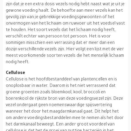
zijn dat je een extra dosis vezels nodig hebt naast wat je uit je
gewone voeding haalt. De behoefte aan meer vezels kan het
gevolg zijn van je gebrekkige voedingsgewoonten of het
onvermogen van het lichaam om ruwvoer uit het voedsel vast
te houden. Het soort vezels dat het lichaam nodig heeft,
verschilt echter van persoon tot persoon. Het is voor
sommigen misschien een verrassing dat er meer dan een
dozijn verschillende vezels zijn. Hier volgt een lijst met de vier
meest voorkomende soorten vezels die het menselijk lichaam
nodig heeft.
Cellulose
Cellulose is het hoofdbestanddeel van plantencellen en is
onoplosbaar in water. Daarom is het niet verrassend dat
groene groenten zoals bloemkool, kool, broccoli en
boerenkool de rijkste bron van deze voedingsvezel zijn. Deze
vezel ondergaat geen noemenswaardige spijsvertering
wanneer het door het maagdarmkanaal gaat. Dit helpt het
om andere voedingsbestanddelen mee te nemen als het door
het darmkanaal beweegt. Een ander groot voordeel van
cellulose is dat het de groei van nuttige bacteriën in het