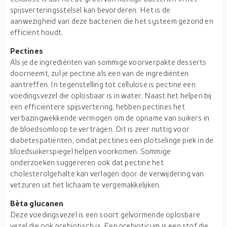
spijsverteringsstelsel kan bevorderen. Het is de
aanwezigheid van deze bacteriën die het systeem gezond en
efficiënt houdt.
Pectines
Als je de ingrediënten van sommige voorverpakte desserts
doorneemt, zul je pectine als een van de ingrediënten
aantreffen. In tegenstelling tot cellulose is pectine een
voedingsvezel die oplosbaar is in water. Naast het helpen bij
een efficiëntere spijsvertering, hebben pectines het
verbazingwekkende vermogen om de opname van suikers in
de bloedsomloop te vertragen. Dit is zeer nuttig voor
diabetespatiënten, omdat pectines een plotselinge piek in de
bloedsuikerspiegel helpen voorkomen. Sommige
onderzoeken suggereren ook dat pectine het
cholesterolgehalte kan verlagen door de verwijdering van
vetzuren uit het lichaam te vergemakkelijken.
Bèta glucanen
Deze voedingsvezel is een soort gelvormende oplosbare
vezel die ook prebiotisch is. Een prebioticum is een stof die