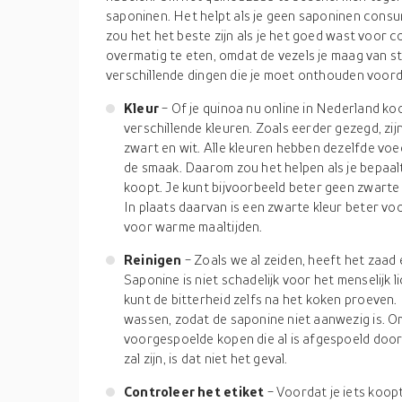
saponinen. Het helpt als je geen saponinen cons
zou het het beste zijn als je het goed wast voor c
overmatig te eten, omdat de vezels je maag van s
verschillende dingen die je moet onthouden voord
Kleur
- Of je quinoa nu online in Nederland koo
verschillende kleuren. Zoals eerder gezegd, z
zwart en wit. Alle kleuren hebben dezelfde voe
de smaak. Daarom zou het helpen als je bepaalt
koopt. Je kunt bijvoorbeeld beter geen zwarte r
In plaats daarvan is een zwarte kleur beter vo
voor warme maaltijden.
Reinigen
- Zoals we al zeiden, heeft het zaad
Saponine is niet schadelijk voor het menselijk 
kunt de bitterheid zelfs na het koken proeven
wassen, zodat de saponine niet aanwezig is. Om
voorgespoelde kopen die al is afgespoeld door 
zal zijn, is dat niet het geval.
Controleer het etiket
- Voordat je iets koop