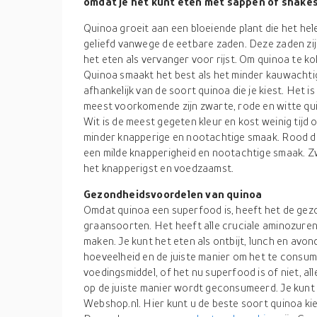
omdat je het kunt eten met sappen of shakes
Quinoa groeit aan een bloeiende plant die het hele 
geliefd vanwege de eetbare zaden. Deze zaden zijn
het eten als vervanger voor rijst. Om quinoa te ko
Quinoa smaakt het best als het minder kauwachtig 
afhankelijk van de soort quinoa die je kiest. Het is
meest voorkomende zijn zwarte, rode en witte qu
Wit is de meest gegeten kleur en kost weinig tijd
minder knapperige en nootachtige smaak. Rood du
een milde knapperigheid en nootachtige smaak. Zw
het knapperigst en voedzaamst.
Gezondheidsvoordelen van quinoa
Omdat quinoa een superfood is, heeft het de gez
graansoorten. Het heeft alle cruciale aminozure
maken. Je kunt het eten als ontbijt, lunch en avon
hoeveelheid en de juiste manier om het te consume
voedingsmiddel, of het nu superfood is of niet, al
op de juiste manier wordt geconsumeerd. Je kunt 
Webshop.nl. Hier kunt u de beste soort quinoa ki