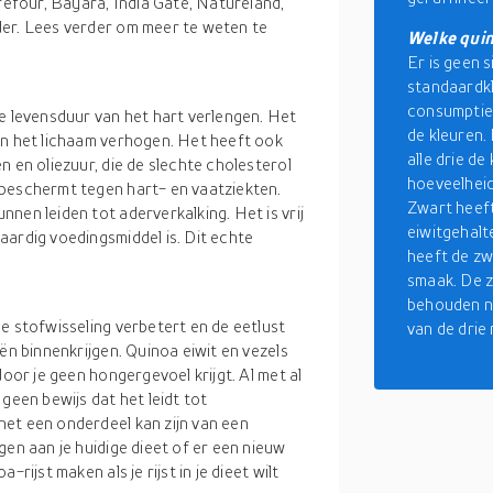
refour, Bayara, India Gate, Natureland,
der. Lees verder om meer te weten te
Welke quin
.
Er is geen s
standaardkl
consumptie.
de levensduur van het hart verlengen. Het
de kleuren.
in het lichaam verhogen. Het heeft ook
alle drie de
n en oliezuur, die de slechte cholesterol
hoeveelheid
 beschermt tegen hart- en vaatziekten.
Zwart heeft
nen leiden tot aderverkalking. Het is vrij
eiwitgehalt
aardig voedingsmiddel is. Dit echte
heeft de zw
smaak. De z
behouden na
e stofwisseling verbetert en de eetlust
van de drie
ën binnenkrijgen. Quinoa eiwit en vezels
door je geen hongergevoel krijgt. Al met al
geen bewijs dat het leidt tot
et een onderdeel kan zijn van een
gen aan je huidige dieet of er een nieuw
rijst maken als je rijst in je dieet wilt