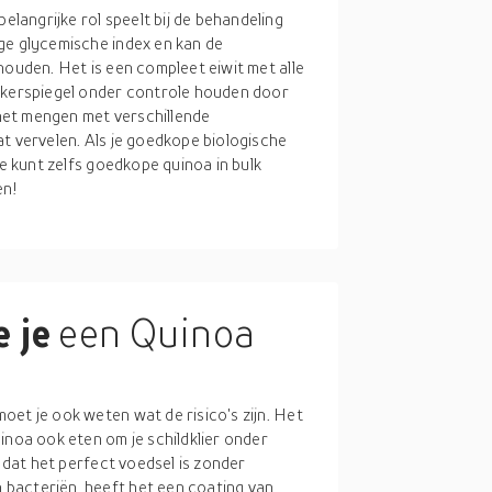
angrijke rol speelt bij de behandeling
ge glycemische index en kan de
houden. Het is een compleet eiwit met alle
uikerspiegel onder controle houden door
t het mengen met verschillende
t vervelen. Als je goedkope biologische
Je kunt zelfs goedkope quinoa in bulk
en!
 je
een Quinoa
et je ook weten wat de risico's zijn. Het
inoa ook eten om je schildklier onder
t dat het perfect voedsel is zonder
bacteriën, heeft het een coating van