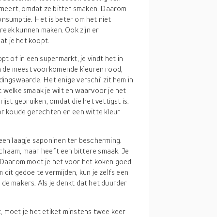
umeert, omdat ze bitter smaken. Daarom
onsumptie. Het is beter om het niet
treek kunnen maken. Ook zijn er
at je het koopt.
pt of in een supermarkt, je vindt het in
ijn de meest voorkomende kleuren rood,
dingswaarde. Het enige verschil zit hem in
 welke smaak je wilt en waarvoor je het
ijst gebruiken, omdat die het vettigst is.
or koude gerechten en een witte kleur
 een laagje saponinen ter bescherming.
lichaam, maar heeft een bittere smaak. Je
. Daarom moet je het voor het koken goed
 dit gedoe te vermijden, kun je zelfs een
de makers. Als je denkt dat het duurder
t, moet je het etiket minstens twee keer