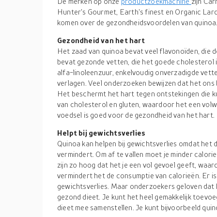
De merken op onze
productzoekmachine
zijn Car
Hunter's Gourmet, Earth's finest en Organic Lar
komen over de gezondheidsvoordelen van quinoa
Gezondheid van het hart
Het zaad van quinoa bevat veel flavonoïden, die 
bevat gezonde vetten, die het goede cholesterol 
alfa-linoleenzuur, enkelvoudig onverzadigde vette
verlagen. Veel onderzoeken bewijzen dat het ons
Het beschermt het hart tegen ontstekingen die kun
van cholesterol en gluten, waardoor het een volw
voedsel is goed voor de gezondheid van het hart.
Helpt bij gewichtsverlies
Quinoa kan helpen bij gewichtsverlies omdat het d
vermindert. Om af te vallen moet je minder calorie
zijn zo hoog dat het je een vol gevoel geeft, waar
vermindert het de consumptie van calorieën. Er is 
gewichtsverlies. Maar onderzoekers geloven dat h
gezond dieet. Je kunt het heel gemakkelijk toevoe
dieet mee samenstellen. Je kunt bijvoorbeeld quinoa-