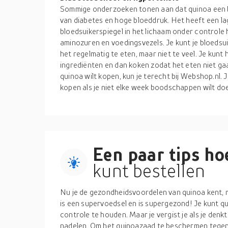
Sommige onderzoeken tonen aan dat quinoa een bel
van diabetes en hoge bloeddruk. Het heeft een la
bloedsuikerspiegel in het lichaam onder controle 
aminozuren en voedingsvezels. Je kunt je bloeds
het regelmatig te eten, maar niet te veel. Je kun
ingrediënten en dan koken zodat het eten niet gaa
quinoa wilt kopen, kun je terecht bij Webshop.nl. 
kopen als je niet elke week boodschappen wilt do
Een paar tips hoe
kunt bestellen
Nu je de gezondheidsvoordelen van quinoa kent, mo
is een supervoedsel en is supergezond! Je kunt qu
controle te houden. Maar je vergist je als je denk
nadelen. Om het quinoazaad te beschermen tegen 