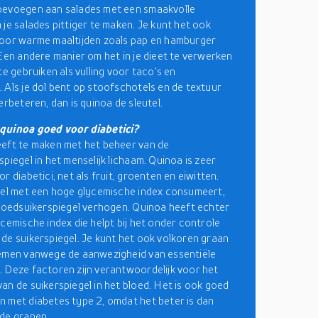
oevoegen aan salades met een smaakvolle
 je salades pittiger te maken. Je kunt het ook
oor warme maaltijden zoals pap en hamburger
 Een andere manier om het in je dieet te verwerken
te gebruiken als vulling voor taco's en
 Als je dol bent op stoofschotels en de textuur
erbeteren, dan is quinoa de sleutel.
quinoa goed voor diabetici?
eft te maken met het beheer van de
piegel in het menselijk lichaam. Quinoa is zeer
r diabetici, net als fruit, groenten en eiwitten.
sel met een hoge glycemische index consumeert,
bloedsuikerspiegel verhogen. Quinoa heeft echter
ycemische index die helpt bij het onder controle
de suikerspiegel. Je kunt het ook volkoren graan
emen vanwege de aanwezigheid van essentiële
 Deze factoren zijn verantwoordelijk voor het
an de suikerspiegel in het bloed. Het is ook goed
 met diabetes type 2, omdat het beter is dan
de granen.