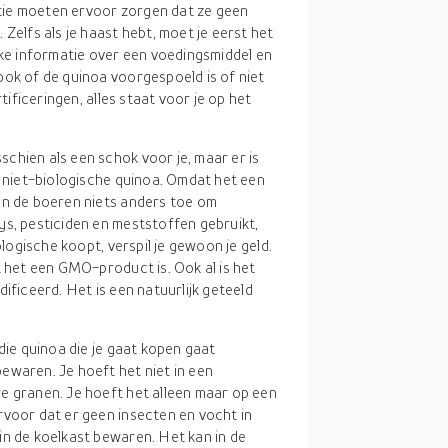
tie moeten ervoor zorgen dat ze geen
Zelfs als je haast hebt, moet je eerst het
jke informatie over een voedingsmiddel en
ook of de quinoa voorgespoeld is of niet
tificeringen, alles staat voor je op het
sschien als een schok voor je, maar er is
n niet-biologische quinoa. Omdat het een
en de boeren niets anders toe om
ys, pesticiden en meststoffen gebruikt,
ologische koopt, verspil je gewoon je geld.
t het een GMO-product is. Ook al is het
ificeerd. Het is een natuurlijk geteeld
 die quinoa die je gaat kopen gaat
ewaren. Je hoeft het niet in een
e granen. Je hoeft het alleen maar op een
rvoor dat er geen insecten en vocht in
in de koelkast bewaren. Het kan in de