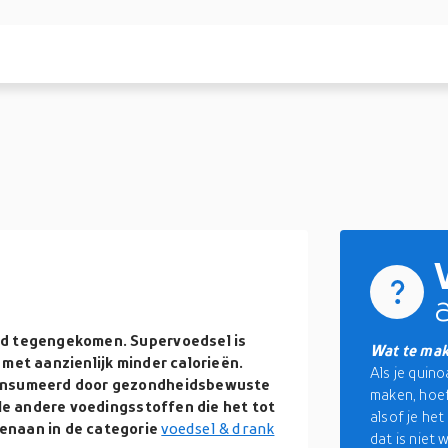
od tegengekomen. Supervoedsel is
Wat te ma
 met aanzienlijk minder calorieën.
Als je quino
consumeerd door gezondheidsbewuste
maken, hoef
ele andere voedingsstoffen die het tot
alsof je he
enaan in de categorie
voedsel & drank
dat is niet 