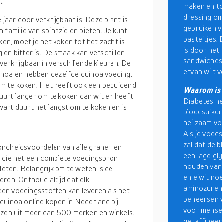
.
maken en t
dressing om
jaar door verkrijgbaar is. Deze plant is
gebruiken v
 familie van spinazie en bieten. Je kunt
pasteitjes.
ken, moet je het koken tot het zacht is.
is door het 
en bitter is. De smaak kan verschillen
sandwiches.
 verkrijgbaar in verschillende kleuren. De
ervan wilt v
inoa en hebben dezelfde quinoa voeding.
 om te koken. Het heeft ook een beduidend
Waarom is 
urt langer om te koken dan wit en heeft
Diabetes he
art duurt het langst om te koken en is
bloedsuikers
heilzaam voo
Als je voed
zal dat de 
ondheidsvoordelen van alle granen en
een lage gl
n die het een complete voedingsbron
houden van 
deten. Belangrijk om te weten is de
en eiwit no
ren. Onthoud altijd dat elk
aminozuren.
leen voedingsstoffen kan leveren als het
beheersen v
quinoa online kopen in Nederland bij
voor mensen
ezen uit meer dan 500 merken en winkels.
geraffineer