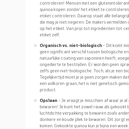
controleren! Mensen met een glutenintoleran
quinoa kopen zonder het etiket te controleren. 
etiket controleren. Daarop staat alle belangri
die mag je niet negeren. De makers vermelden 
op het etiket. Van prijs tot ingrediënten tot cer
etiket zelf.
Organisch vs. niet-biologisch
- Dit komt mi
geen significant verschil tussen biologische e
natuurlijke coating van saponinen heeft, voeg
ongedierte te bestrijden. Er worden geen spra
zelfs geen niet-biologische. Toch, als je een bi
Tegelijkertijd moet je je geen zorgen maken da
een volkoren graan, het is niet genetisch gemod
product.
Opslaan
- Je vraagt je misschien af waar je al
bewaren! Je kunt het zowel rauw als gekookt b
luchtdichte verpakking te bewaren zoals ander
donkere en koude plek te bewaren. Dit zorgt e
komen. Gekookte quinoa kun je bijna een week 