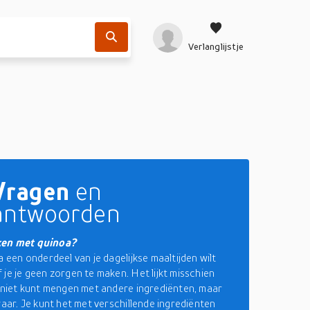
Verlanglijstje
Vragen
en
antwoorden
ken met quinoa?
a een onderdeel van je dagelijkse maaltijden wilt
 je je geen zorgen te maken. Het lijkt misschien
t niet kunt mengen met andere ingrediënten, maar
waar. Je kunt het met verschillende ingrediënten