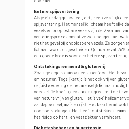
opnemen.
Betere spijsvertering
Als je elke dag quinoa eet, eet je een vezelrijk diee
spijsvertering. Het menselijk lichaam heeft elke 
vezels en onoplosbare vezels zijn de 2 vormen van
verteringsproces omdat ze zich mengen met water 
niet het geval bij onoplosbare vezels. Ze zorgen e
lichaam wordt uitgescheiden. Quinoa bevat 78% o
een goede bron is voor een betere spijsvertering.
Ontstekingsremmend & glutenvrij
Zoals gezegd is quinoa een superfood. Het bevat 
aminozuren. Tegelijkertijd is het ook vrij van gluten
de juiste voeding die het menselijk lichaam nodig 
voedsel. Je hoeft geen ander ingrediënt toe te vo
van nature vrij van gluten. Het is veel heilzamer
aardappelmeel, maïs en rijst. Het beschermt ook 
door ontstekingen. Het heeft ontstekingsremmend
het risico op hart- en vaatziekten vermindert.
Diabetesbeheer en hypertensie