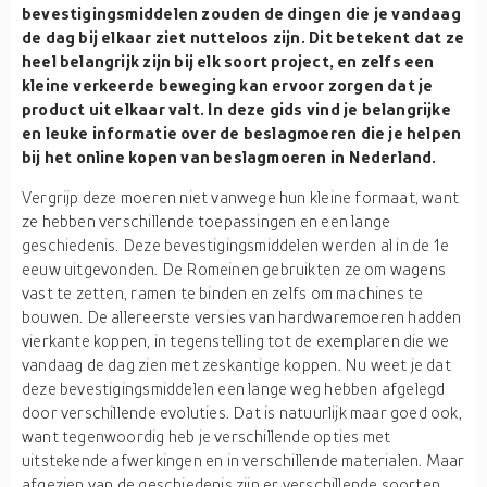
bevestigingsmiddelen zouden de dingen die je vandaag
de dag bij elkaar ziet nutteloos zijn. Dit betekent dat ze
heel belangrijk zijn bij elk soort project, en zelfs een
kleine verkeerde beweging kan ervoor zorgen dat je
product uit elkaar valt. In deze gids vind je belangrijke
en leuke informatie over de beslagmoeren die je helpen
bij het online kopen van beslagmoeren in Nederland.
Vergrijp deze moeren niet vanwege hun kleine formaat, want
ze hebben verschillende toepassingen en een lange
geschiedenis. Deze bevestigingsmiddelen werden al in de 1e
eeuw uitgevonden. De Romeinen gebruikten ze om wagens
vast te zetten, ramen te binden en zelfs om machines te
bouwen. De allereerste versies van hardwaremoeren hadden
vierkante koppen, in tegenstelling tot de exemplaren die we
vandaag de dag zien met zeskantige koppen. Nu weet je dat
deze bevestigingsmiddelen een lange weg hebben afgelegd
door verschillende evoluties. Dat is natuurlijk maar goed ook,
want tegenwoordig heb je verschillende opties met
uitstekende afwerkingen en in verschillende materialen. Maar
afgezien van de geschiedenis zijn er verschillende soorten