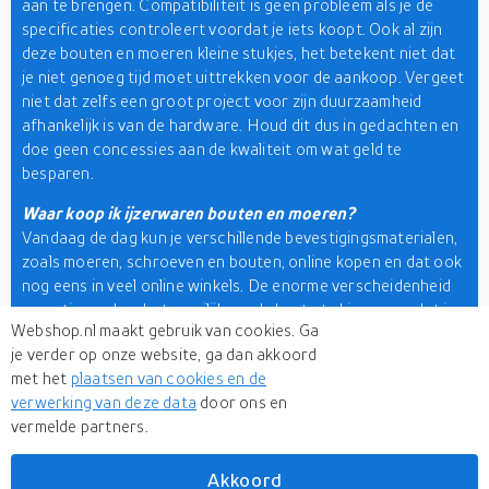
aan te brengen. Compatibiliteit is geen probleem als je de
specificaties controleert voordat je iets koopt. Ook al zijn
deze bouten en moeren kleine stukjes, het betekent niet dat
je niet genoeg tijd moet uittrekken voor de aankoop. Vergeet
niet dat zelfs een groot project voor zijn duurzaamheid
afhankelijk is van de hardware. Houd dit dus in gedachten en
doe geen concessies aan de kwaliteit om wat geld te
besparen.
Waar koop ik ijzerwaren bouten en moeren?
Vandaag de dag kun je verschillende bevestigingsmaterialen,
zoals moeren, schroeven en bouten, online kopen en dat ook
nog eens in veel online winkels. De enorme verscheidenheid
en opties maken het moeilijk om de beste te kiezen, omdat je
Webshop.nl maakt gebruik van cookies. Ga
miljoenen sites en producten moet bekijken. Dat hoeft u nu
je verder op onze website, ga dan akkoord
niet meer te doen met Webshop.nl. Met deze supersnelle
met het
plaatsen van cookies en de
productzoekmachine
kunt u het beste van het beste bekijken,
verwerking van deze data
door ons en
prijzen vergelijken en de perfecte hardwaremoeren kopen bij
vermelde partners.
uw favoriete online winkels. Bovendien kunt u vele andere
gereedschapaccessoires
hier kopen op Webshop.nl van meer
dan 500 online merken en winkels.
Akkoord