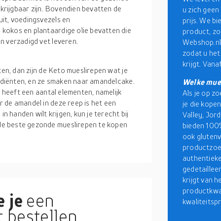
rkrijgbaar zijn. Bovendien bevatten de
u zich geen
it, voedingsvezels en
prijs. We b
kokos en plantaardige olie bevatten die
product, zod
n verzadigd vet leveren.
Webshop.nl
zodat u het
krijgt. Van
ten, dan zijn de Keto mueslirepen wat je
rediënten, en ze smaken naar amandelcake.
Welke mues
p heeft een aantal elementen, namelijk
Als je op z
 de amandel in deze reep is het een
je die kope
in handen wilt krijgen, kun je terecht bij
Valley, Jor
e beste gezonde mueslirepen te kopen
bieden 100%
ook glutenv
productzoe
authentieke
gedetaillee
krijgt van 
productkwal
 je
een
kwaliteitspr
 bestellen