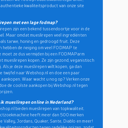
 authentieke kwaliteitsproduct van onze site
irepen met een lage fodmap?
repen zijn een bekend tussendoortje voor in de
l. Maar omdat mueslirepen veel ingrediënten
als tarwe, honing en gedroogd fruit. Deze
en hebben de neiging om veel FODMAP te
Je moet ze dus vermijden bij een FODMAParm
unt mueslirepen kopen. Ze zijn gezond, veganistisch
j. Als je deze mueslirepen wilt kopen, ga dan
e twijfel naar Webshop.nl en doe een paar
e aankopen. Waar wacht u nog op? Verken onze
doe de coolste aankopen bij Webshop.nl tegen
prijzen.
ik mueslirepen online in Nederland?
shop.nl bieden mueslirepen van topkwaliteit.
ctzoekmachine heeft meer dan 500 merken
e Valley, Jordans, Quaker, Sante, Diablo en meer!
kwaliteitsproducten tegen redelijke prijzen, zodat