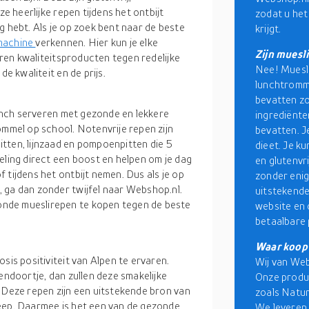
ze heerlijke repen tijdens het ontbijt
zodat u het
g hebt. Als je op zoek bent naar de beste
krijgt.
machine
verkennen. Hier kun je elke
Zijn muesl
veren kwaliteitsproducten tegen redelijke
Nee! Muesli
de kwaliteit en de prijs.
lunchtromme
bevatten zo
 lunch serveren met gezonde en lekkere
ingrediënt
ommel op school. Notenvrije repen zijn
bevatten. 
tten, lijnzaad en pompoenpitten die 5
dieet. Je k
eling direct een boost en helpen om je dag
en glutenvri
 tijdens het ontbijt nemen. Dus als je op
zonder enig
 ga dan zonder twijfel naar Webshop.nl.
uitstekend
nde mueslirepen te kopen tegen de beste
website en 
betaalbare 
Waar koop 
sis positiviteit van Alpen te ervaren.
Wij van Web
endoortje, dan zullen deze smakelijke
Onze produ
 Deze repen zijn een uitstekende bron van
zoals Natur
eep. Daarmee is het een van de gezonde
We leveren 