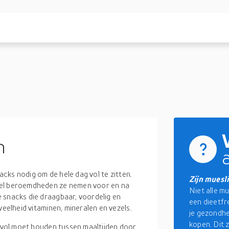
n
nacks nodig om de hele dag vol te zitten.
Zijn muesl
eel beroemdheden ze nemen voor en na
Niet alle mu
 snacks die draagbaar, voordelig en
een dieetfr
veelheid vitaminen, mineralen en vezels.
je gezondhe
kopen. Dit 
d vol moet houden tussen maaltijden door.