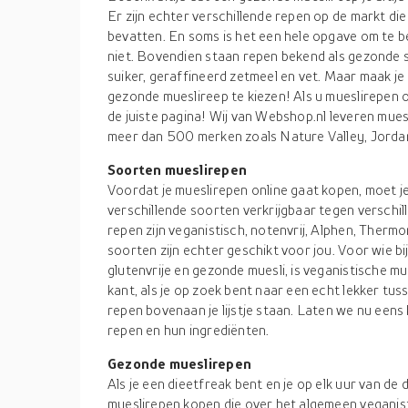
Er zijn echter verschillende repen op de markt di
bevatten. En soms is het een hele opgave om te b
niet. Bovendien staan repen bekend als gezonde 
suiker, geraffineerd zetmeel en vet. Maar maak je
gezonde mueslireep te kiezen! Als u mueslirepen o
de juiste pagina! Wij van Webshop.nl leveren mues
meer dan 500 merken zoals Nature Valley, Jordan
Soorten mueslirepen
Voordat je mueslirepen online gaat kopen, moet je
verschillende soorten verkrijgbaar tegen verschil
repen zijn veganistisch, notenvrij, Alphen, Thermo
soorten zijn echter geschikt voor jou. Voor wie b
glutenvrije en gezonde muesli, is veganistische m
kant, als je op zoek bent naar een echt lekker t
repen bovenaan je lijstje staan. Laten we nu eens
repen en hun ingrediënten.
Gezonde mueslirepen
Als je een dieetfreak bent en je op elk uur van de
mueslirepen kopen die over het algemeen veganistis