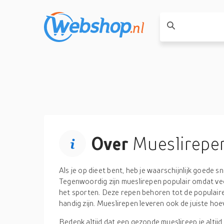
Over
Mueslirepe
Als je op dieet bent, heb je waarschijnlijk goede s
Tegenwoordig zijn mueslirepen populair omdat v
het sporten. Deze repen behoren tot de populaire
handig zijn. Mueslirepen leveren ook de juiste hoe
Bedenk altijd dat een gezonde mueslireep je altij