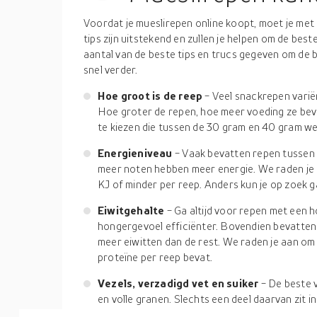
Voordat je mueslirepen online koopt, moet je met
tips zijn uitstekend en zullen je helpen om de bes
aantal van de beste tips en trucs gegeven om de b
snel verder.
Hoe groot is de reep
- Veel snackrepen varië
Hoe groter de repen, hoe meer voeding ze bev
te kiezen die tussen de 30 gram en 40 gram we
Energieniveau
- Vaak bevatten repen tusse
meer noten hebben meer energie. We raden je
KJ of minder per reep. Anders kun je op zoek 
Eiwitgehalte
- Ga altijd voor repen met een 
hongergevoel efficiënter. Bovendien bevatten
meer eiwitten dan de rest. We raden je aan om
proteïne per reep bevat.
Vezels, verzadigd vet en suiker
- De beste 
en volle granen. Slechts een deel daarvan zit
echter enorme hoeveelheden verzadigde vette