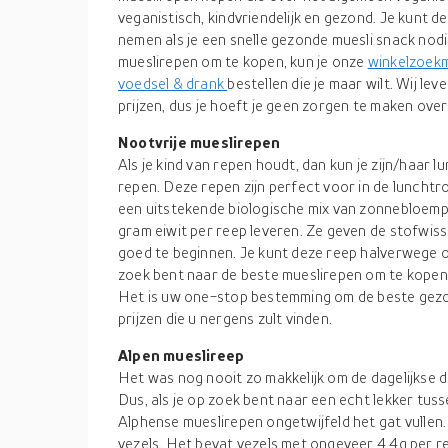
veganistisch, kindvriendelijk en gezond. Je kunt de
nemen als je een snelle gezonde muesli snack nodi
mueslirepen om te kopen, kun je onze
winkelzoek
voedsel & drank
bestellen die je maar wilt. Wij le
prijzen, dus je hoeft je geen zorgen te maken over 
Nootvrije mueslirepen
Als je kind van repen houdt, dan kun je zijn/haar
repen. Deze repen zijn perfect voor in de lunchtr
een uitstekende biologische mix van zonnebloempi
gram eiwit per reep leveren. Ze geven de stofwiss
goed te beginnen. Je kunt deze reep halverwege of
zoek bent naar de beste mueslirepen om te kopen,
Het is uw one-stop bestemming om de beste gezo
prijzen die u nergens zult vinden.
Alpen mueslireep
Het was nog nooit zo makkelijk om de dagelijkse do
Dus, als je op zoek bent naar een echt lekker tuss
Alphense mueslirepen ongetwijfeld het gat vullen.
vezels. Het bevat vezels met ongeveer 4,4g per r