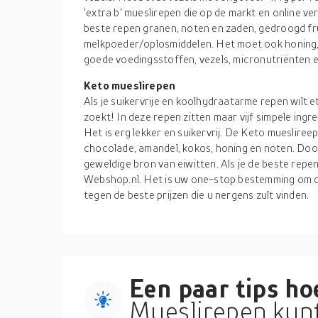
'extra b' mueslirepen die op de markt en online ve
beste repen granen, noten en zaden, gedroogd fru
melkpoeder/oplosmiddelen. Het moet ook honing, 
goede voedingsstoffen, vezels, micronutriënten e
Keto mueslirepen
Als je suikervrije en koolhydraatarme repen wilt e
zoekt! In deze repen zitten maar vijf simpele ing
Het is erg lekker en suikervrij. De Keto muesliree
chocolade, amandel, kokos, honing en noten. Door
geweldige bron van eiwitten. Als je de beste repen 
Webshop.nl. Het is uw one-stop bestemming om d
tegen de beste prijzen die u nergens zult vinden.
Een paar tips hoe
Mueslirepen kunt