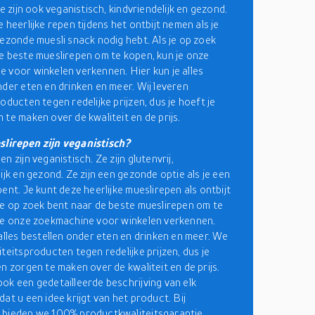
Ze zijn ook veganistisch, kindvriendelijk en gezond.
 heerlijke repen tijdens het ontbijt nemen als je
gezonde muesli snack nodig hebt. Als je op zoek
e beste mueslirepen om te kopen, kun je onze
 voor winkelen verkennen. Hier kun je alles
nder eten en drinken en meer. Wij leveren
oducten tegen redelijke prijzen, dus je hoeft je
 te maken over de kwaliteit en de prijs.
lirepen zijn veganistisch?
n zijn veganistisch. Ze zijn glutenvrij,
ijk en gezond. Ze zijn een gezonde optie als je een
ent. Je kunt deze heerlijke mueslirepen als ontbijt
je op zoek bent naar de beste mueslirepen om te
je onze zoekmachine voor winkelen verkennen.
 alles bestellen onder eten en drinken en meer. We
teitsproducten tegen redelijke prijzen, dus je
en zorgen te maken over de kwaliteit en de prijs.
ok een gedetailleerde beschrijving van elk
at u een idee krijgt van het product. Bij
 bieden we 100% productkwaliteitsgarantie,