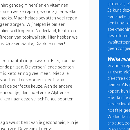
glutenvrij. 
e niet genoeg mineralen en vitaminen
Je kunt deze
epalen welke repen gezond zijn en welke
een snelle 
snacks. Maar helaas bevatten veel repen
bent naar d
 geen zorgen! Wij helpen je om een
zoekmachine
nline wilt kopen in Nederland, bent u op
bestellen o
lirepen van topkwaliteit. Hier hebben we
kwaliteitspr
s, Quaker, Sante, Diablo en meer!
geen zorgen
Welke mues
 een aantal dingen weten. Er zijn online
Granola repe
lende prijzen. De verschillende soorten
kindvriendel
mix, keto en nog veel meer! Niet alle
dieetfreak b
ijvoorbeeld de voorkeur geeft aan
nemen. Als 
uesli de perfecte keuze. Aan de andere
kopen, kun 
ussendoortje, dan moeten de Alphense
Hier kun je
 kijken naar deze verschillende soorten
bieden kwali
hoeft je ge
We bieden o
 dag bewust bent van je gezondheid, kun je
product, zod
ch zijn. Deze zijn glutenvrij,
Webshop.nl