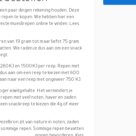
 een paar dingen rekening houden. Deze
te repen te kopen. We hebben hier een
este mueslirepen online te vinden. Lees
ren van 19 gram tot maar liefst 75 gram.
atten. We raden je dus aan om een snack
egt.
n 260KJ en 1500KJ per reep. Repen met
 dus aan om een reep te kiezen met 600
gaan naar een reep met ongeveer 750 KJ.
hoger eiwitgehalte. Het vermindert je
 repen met veel noten, haver en zaden
 een snackreep te kiezen die 4g of meer
vezelbron zit van nature in noten, zaden
 in sommige repen. Sommige repen bevatten
n die hartaandoeningen bevorderen. Kies