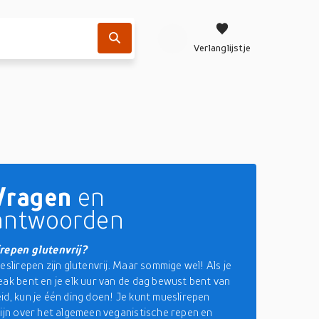
Verlanglijstje
Vragen
en
antwoorden
irepen glutenvrij?
eslirepen zijn glutenvrij. Maar sommige wel! Als je
eak bent en je elk uur van de dag bewust bent van
id, kun je één ding doen! Je kunt mueslirepen
zijn over het algemeen veganistische repen en