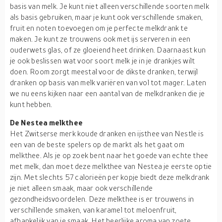
basis van melk. Je kunt niet alleen verschillende soorten melk
als basis gebruiken, maar je kunt ook verschillende smaken,
fruit en noten toevoegen om je perfecte melkdrank te
maken. Je kunt ze trouwens ook met ijs serveren in een
ouderwets glas, of ze gloeiend heet drinken. Daarnaast kun
je ook beslissen wat voor soort melk je in je drankjes wilt
doen. Room zorgt meestal voor de dikste dranken, terwijl
dranken op basis van melk variëren van vol tot mager. Laten
we nu eens kijken naar een aantal van de melkdranken die je
kunt hebben.
De Nestea melkthee
Het Zwitserse merk koude dranken en ijsthee van Nestle is
een van de beste spelers op de markt als het gaat om
melkthee. Als je op zoek bent naar het goede van echte thee
met melk, dan moet deze melkthee van Nestea je eerste optie
zijn. Met slechts 57 calorieën per kopje biedt deze melkdrank
je niet alleen smaak, maar ook verschillende
gezondheidsvoordelen. Deze melkthee is er trouwens in
verschillende smaken, van karamel tot meloenfruit,
afhankelijk van je smaak. Het heerlijke aroma van zoete