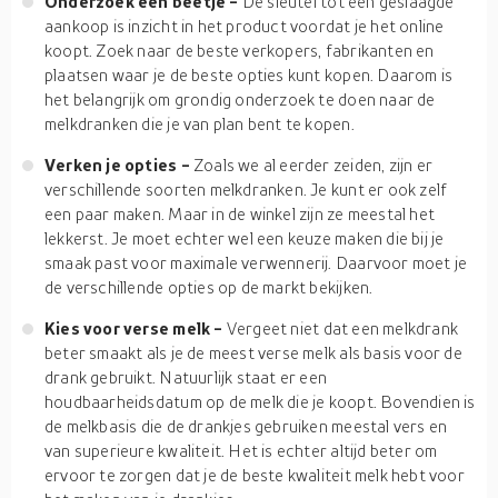
Onderzoek een beetje -
De sleutel tot een geslaagde
aankoop is inzicht in het product voordat je het online
koopt. Zoek naar de beste verkopers, fabrikanten en
plaatsen waar je de beste opties kunt kopen. Daarom is
het belangrijk om grondig onderzoek te doen naar de
melkdranken die je van plan bent te kopen.
Verken je opties -
Zoals we al eerder zeiden, zijn er
verschillende soorten melkdranken. Je kunt er ook zelf
een paar maken. Maar in de winkel zijn ze meestal het
lekkerst. Je moet echter wel een keuze maken die bij je
smaak past voor maximale verwennerij. Daarvoor moet je
de verschillende opties op de markt bekijken.
Kies voor verse melk -
Vergeet niet dat een melkdrank
beter smaakt als je de meest verse melk als basis voor de
drank gebruikt. Natuurlijk staat er een
houdbaarheidsdatum op de melk die je koopt. Bovendien is
de melkbasis die de drankjes gebruiken meestal vers en
van superieure kwaliteit. Het is echter altijd beter om
ervoor te zorgen dat je de beste kwaliteit melk hebt voor