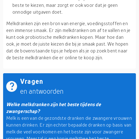
beste te kiezen, maar zorgt er ook voor dat je geen
onnodige uitgaven doet.
Melkdranken zijn een bron van energie, voedingsstoffen en
een immense smaak. Er zijn melkdranken om af te vallen en je
kunt ook probiotische melkdranken kopen. Maar hoe dan
ook, je moet de juiste kiezen die bij je smaak past. We hopen
dat de bovenstaande tips je helpen als je op zoek bent naar
de beste melkdranken die er online te koop zijn.
Vragen
en antwoorden
Welke melkdranken zijn het beste tijdens de
zwangerschap?
Melk is een van de gezondste dranken die zwangere vrouwen
kunnen drinken. Er zijn echter bepaalde dranken op basis van
melk die veel voorkomen en het beste zijn voor zwangere
vrouwen. Meestal is een kopje melkthee het beste.