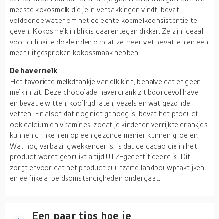
meeste kokosmelk die je in verpakkingen vindt, bevat
voldoende water om het de echte koemelkconsistentie te
geven. Kokosmelk in blik is daarentegen dikker. Ze zijn ideaal
voor culinaire doeleinden omdat ze meer vet bevatten en een
meer uitgesproken kokossmaak hebben.
De havermelk
Het favoriete melkdrankje van elk kind, behalve dat er geen
melk in zit. Deze chocolade haverdrank zit boordevol haver
en bevat eiwitten, koolhydraten, vezels en wat gezonde
vetten. En alsof dat nog niet genoeg is, bevat het product
ook calcium en vitamines, zodat je kinderen verrijkte drankjes
kunnen drinken en op een gezonde manier kunnen groeien.
Wat nog verbazingwekkender is, is dat de cacao die in het
product wordt gebruikt altijd UTZ-gecertificeerd is. Dit
zorgt ervoor dat het product duurzame landbouwpraktijken
en eerlijke arbeidsomstandigheden ondergaat.
Een paar tips hoe je