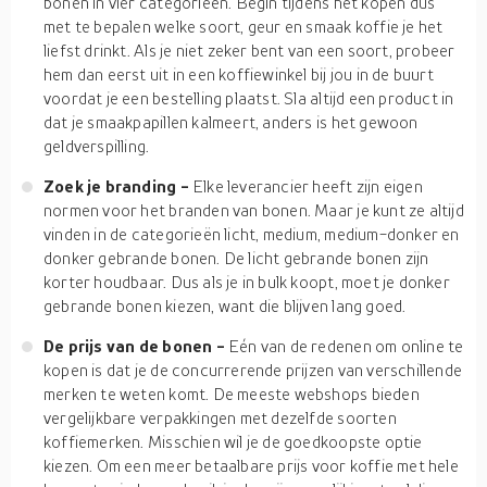
bonen in vier categorieën. Begin tijdens het kopen dus
met te bepalen welke soort, geur en smaak koffie je het
liefst drinkt. Als je niet zeker bent van een soort, probeer
hem dan eerst uit in een koffiewinkel bij jou in de buurt
voordat je een bestelling plaatst. Sla altijd een product in
dat je smaakpapillen kalmeert, anders is het gewoon
geldverspilling.
Zoek je branding -
Elke leverancier heeft zijn eigen
normen voor het branden van bonen. Maar je kunt ze altijd
vinden in de categorieën licht, medium, medium-donker en
donker gebrande bonen. De licht gebrande bonen zijn
korter houdbaar. Dus als je in bulk koopt, moet je donker
gebrande bonen kiezen, want die blijven lang goed.
De prijs van de bonen -
Eén van de redenen om online te
kopen is dat je de concurrerende prijzen van verschillende
merken te weten komt. De meeste webshops bieden
vergelijkbare verpakkingen met dezelfde soorten
koffiemerken. Misschien wil je de goedkoopste optie
kiezen. Om een meer betaalbare prijs voor koffie met hele