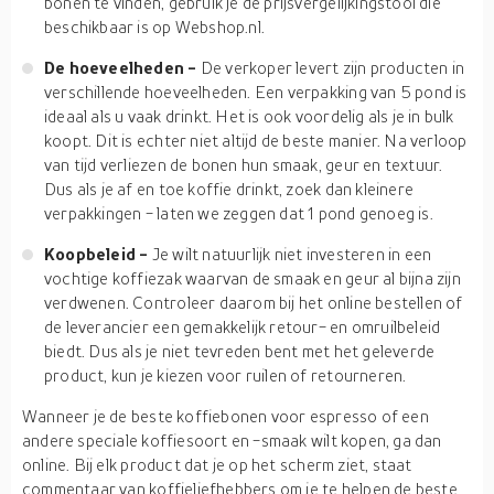
bonen te vinden, gebruik je de prijsvergelijkingstool die
beschikbaar is op Webshop.nl.
De hoeveelheden -
De verkoper levert zijn producten in
verschillende hoeveelheden. Een verpakking van 5 pond is
ideaal als u vaak drinkt. Het is ook voordelig als je in bulk
koopt. Dit is echter niet altijd de beste manier. Na verloop
van tijd verliezen de bonen hun smaak, geur en textuur.
Dus als je af en toe koffie drinkt, zoek dan kleinere
verpakkingen - laten we zeggen dat 1 pond genoeg is.
Koopbeleid -
Je wilt natuurlijk niet investeren in een
vochtige koffiezak waarvan de smaak en geur al bijna zijn
verdwenen. Controleer daarom bij het online bestellen of
de leverancier een gemakkelijk retour- en omruilbeleid
biedt. Dus als je niet tevreden bent met het geleverde
product, kun je kiezen voor ruilen of retourneren.
Wanneer je de beste koffiebonen voor espresso of een
andere speciale koffiesoort en -smaak wilt kopen, ga dan
online. Bij elk product dat je op het scherm ziet, staat
commentaar van koffieliefhebbers om je te helpen de beste