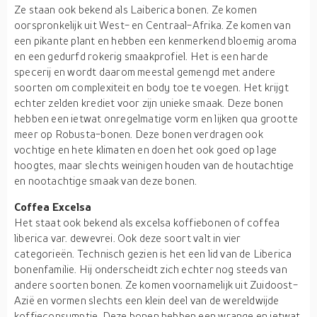
Ze staan ook bekend als Laiberica bonen. Ze komen
oorspronkelijk uit West- en Centraal-Afrika. Ze komen van
een pikante plant en hebben een kenmerkend bloemig aroma
en een gedurfd rokerig smaakprofiel. Het is een harde
specerij en wordt daarom meestal gemengd met andere
soorten om complexiteit en body toe te voegen. Het krijgt
echter zelden krediet voor zijn unieke smaak. Deze bonen
hebben een ietwat onregelmatige vorm en lijken qua grootte
meer op Robusta-bonen. Deze bonen verdragen ook
vochtige en hete klimaten en doen het ook goed op lage
hoogtes, maar slechts weinigen houden van de houtachtige
en nootachtige smaak van deze bonen.
Coffea Excelsa
Het staat ook bekend als excelsa koffiebonen of coffea
liberica var. dewevrei. Ook deze soort valt in vier
categorieën. Technisch gezien is het een lid van de Liberica
bonenfamilie. Hij onderscheidt zich echter nog steeds van
andere soorten bonen. Ze komen voornamelijk uit Zuidoost-
Azië en vormen slechts een klein deel van de wereldwijde
koffieconsumptie. Deze bonen hebben een wrange en ietwat