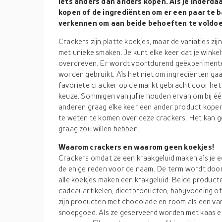
iets anders dan anders kopen. Als je inderda
kopen of de ingrediënten om er een paar te b
verkennen om aan beide behoeften te voldoe
Crackers zijn platte koekjes, maar de variaties zij
met unieke smaken. Je kunt elke keer dat je winkel
overdreven. Er wordt voortdurend geëxperimentee
worden gebruikt. Als het niet om ingrediënten gaa
favoriete cracker op de markt gebracht door het 
keuze. Sommigen van jullie houden ervan om bij één 
anderen graag elke keer een ander product kopen
te weten te komen over deze crackers. Het kan ge
graag zou willen hebben.
Waarom crackers en waarom geen koekjes!
Crackers omdat ze een kraakgeluid maken als je ee
de enige reden voor de naam. De term wordt door 
alle koekjes maken een krakgeluid. Beide product
cadeauartikelen, dieetproducten, babyvoeding of 
zijn producten met chocolade en room als een van
snoepgoed. Als ze geserveerd worden met kaas e