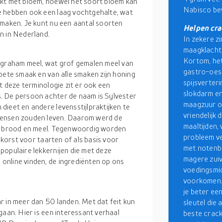
akt met bloem, hoewel het soort bloem kan
Nabisco bev
e hebben ook een laag vochtgehalte, wat
 maken. Je kunt nu een aantal soorten
Helpen cra
n in Nederland.
In zekere z
maagklachte
Kortom, het
n graham meel, wat grof gemalen meel van
gastro-oeso
oete smaak en van alle smaken zijn honing
spijsverter
t deze terminologie zit er ook een
slokdarm en
. De persoon achter de naam is Sylvester
maagzuur of
ieet en andere levensstijlpraktijken te
vriendelijk 
mensen zouden leven. Daarom werd de
maaltijden,
s, brood en meel. Tegenwoordig worden
probleem v
 korst voor taarten of als basis voor
met notenbo
populaire lekkernijen die met deze
magere zuiv
online vinden, de ingrediënten op ons
voedingsmid
voorkomen. 
je beter een
r in meer dan 50 landen. Met dat feit kun
sleutel die
gaan. Hier is een interessant verhaal
beste crack