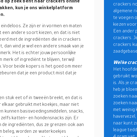
ad op zoek bent naar crackers online
crackers no
akken, kun je ons winkelplatform
algemene ri
n.
te voegen o
kiezen voor
n eindeloos. Ze zijn er in vormen en maten
Een ander 
t een andere soort kiezen, en dat is niet
crackers. J
rd met de ingrediënten die in crackers
crackers ku
t, dan vind je wel een andere smaak van je
zaadgebase
merk. Het is echter jouw persoonlijke
merk of ingrediënt te blijven, terwijl
Welke crac
. Voor beide kopers is het goed om meer
Het hoofdin
beuren dat je een product mist dat je
gebruikt wo
is. Als je 
heb je bloe
zoeken naar
n stuk eet of in tweeën breekt, en dat is
zoeken naa
elkaar gebruikt met koekjes, maar niet
met weinig 
en kunnen basisvoedingsmiddelen, snacks,
havervezel,
zelfs katten- en hondensnacks zijn. Er
naar kunt z
 de ingrediënten, dus ze grenzen ook aan
league ted
n beleg, worden ze waterkoekjes
4 gram vet.