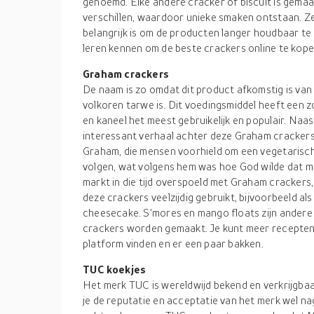
genoemd. Elke andere cracker of biscuit is gema
verschillen, waardoor unieke smaken ontstaan. Z
belangrijk is om de producten langer houdbaar te
leren kennen om de beste crackers online te kope
Graham crackers
De naam is zo omdat dit product afkomstig is va
volkoren tarwe is. Dit voedingsmiddel heeft een z
en kaneel het meest gebruikelijk en populair. Naas
interessant verhaal achter deze Graham crackers
Graham, die mensen voorhield om een vegetarisch d
volgen, wat volgens hem was hoe God wilde dat 
markt in die tijd overspoeld met Graham cracker
deze crackers veelzijdig gebruikt, bijvoorbeeld als
cheesecake. S'mores en mango floats zijn andere 
crackers worden gemaakt. Je kunt meer recepten 
platform vinden en er een paar bakken.
TUC koekjes
Het merk TUC is wereldwijd bekend en verkrijgbaa
je de reputatie en acceptatie van het merk wel na