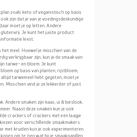
tplan zoals keto of veganistisch op basis
ook zijn dat je van je voedingsdeskundige
daar moet je op letten. Andere
 glutenvrij. Je kunt het juiste product
sinformatie leest.
s het meel. Hoewel je misschien van de
ig verkrijgbaar zijn, kun je de smaak van
ijn tarwe- en bloem. Je kunt
bloem op basis van planten, rijstbloem,
e altijd tarwemeel hebt gegeten, moet je
 Misschien vind je ze lekkerder of juist
k. Andere smaken zijn kaas, ui & bieslook,
l meer. Naast deze smaken kun je ook
lde crackers of crackers met een laagje
kiezen voor verschillende smaakmakers.
ar met kruiden kun je ook experimenteren.
 kopen om te zien wat bij je smaakpapillen