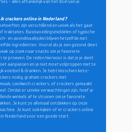
ies - alles afhankelijk van het doel van je
ik crackers online in Nederland?
behoeften zijn verschillend en uniek als het gaat
f traktaties. Basisvoedingsmiddelen of typische
unch- en avondmaaltijden blijven hetzelfde met
zelfde ingrediënten. Vooral als je een gezond dieet
e vaak op zoek naar snacks om je favoriete
 te proeven. De reden hiervoor is dat je je dieet
et aanpassen en je niet moet volproppen met te
rijk voedsel & dranken. Je hebt misschien keto-
ackers nodig, graham crackers met
maak, sandwich crackers, of crackers gemaakt
el. Omdat er unieke verwachtingen zijn, hoef je
llende winkels af te struinen om je favoriete
akken. Je kunt ze allemaal ontdekken op onze
achine. Je kunt ook kijken of er crackers online
n in Nederland voor een goede start.