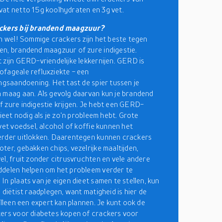
at netto 15g koolhydraten en 3g vet.
ckers bij brandend maagzuur?
in wel! Sommige crackers zijn het beste tegen
n, brandend maagzuur of zure indigestie.
 zijn GERD-vriendelijke lekkernijen. GERD is
fageale refluxziekte - een
ingsaandoening. Het tast de spier tussen je
 maag aan. Als gevolg daarvan kun je brandend
 zure indigestie krijgen. Je hebt een GERD-
dieet nodig als je zo'n probleem hebt. Grote
 vet voedsel, alcohol of koffie kunnen het
erder uitlokken. Daarentegen kunnen crackers
ter, gebakken chips, vezelrijke maaltijden,
el, fruit zonder citrusvruchten en vele andere
delen helpen om het probleem verder te
In plaats van je eigen dieet samen te stellen, kun
 diëtist raadplegen, want matigheid is hier de
 alleen een expert kan plannen. Je kunt ook de
ers voor diabetes kopen of crackers voor