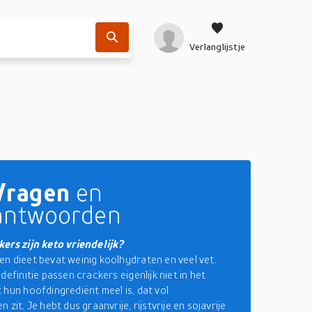
Verlanglijstje
Vragen
en
antwoorden
ers zijn keto vriendelijk?
n dieet bevat weinig koolhydraten en veel vet.
definitie passen crackers eigenlijk niet in het
 hun hoofdingrediënt meel is, dat vol
 zit. Je hebt dus graanvrije, rijstvrije en sojavrije