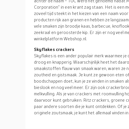
achter de naam - TUC werd net genoemd nadat M
Corporation" in een krant zag staan. Het is een 
zoveel tijd steekt in het kiezen van een naam voor
producten rijk aan granen en hebben ze langzaam
vele smaken zijn broodje kaas, barbecue, knoflook 
zeekraal en geroosterde kip. Er zijn er nog veel m
winkelplatform Webshop.nl.
Skyflakes crackers
Skyflakes is een ander populair merk waarmee je c
droog en knapperig. Waarschijnlijk heet het daar
smaakstoffen flauw van smaak waren, waren ze 
zoutheid en gistsmaak. Je kunt ze gewoon eten of m
boodschappen doet, kun je ze vinden in smaken als
bieslook en nog veel meer. Er zijn ook crackerb
melkvulling. Als je van crackers met roomvulling 
daarvoor kunt gebruiken. Ritz crackers, groene c
paar andere soorten die je kunt ontdekken. Of je 
originele zoutsmaak, je kunt het allemaal vinden 