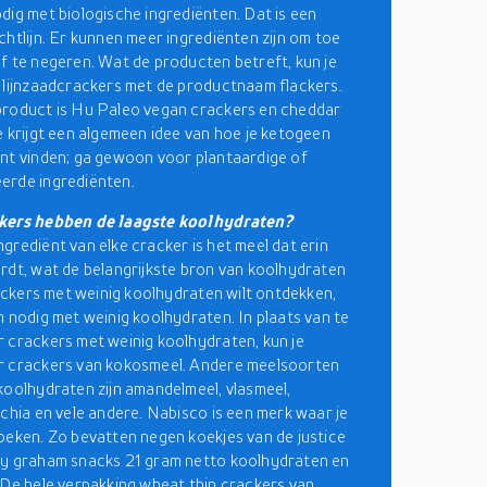
dig met biologische ingrediënten. Dat is een
chtlijn. Er kunnen meer ingrediënten zijn om toe
f te negeren. Wat de producten betreft, kun je
 lijnzaadcrackers met de productnaam flackers.
product is Hu Paleo vegan crackers en cheddar
e krijgt een algemeen idee van hoe je ketogeen
nt vinden; ga gewoon voor plantaardige of
erde ingrediënten.
kers hebben de laagste koolhydraten?
grediënt van elke cracker is het meel dat erin
rdt, wat de belangrijkste bron van koolhydraten
crackers met weinig koolhydraten wilt ontdekken,
m nodig met weinig koolhydraten. In plaats van te
 crackers met weinig koolhydraten, kun je
r crackers van kokosmeel. Andere meelsoorten
koolhydraten zijn amandelmeel, vlasmeel,
 chia en vele andere. Nabisco is een merk waar je
oeken. Zo bevatten negen koekjes van de justice
dy graham snacks 21 gram netto koolhydraten en
 De hele verpakking wheat thin crackers van