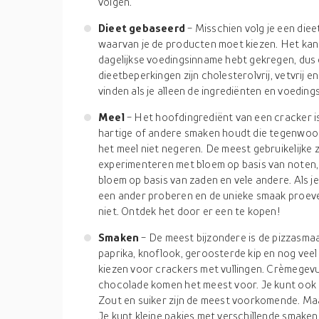
volgen.
Dieet gebaseerd
- Misschien volg je een diee
waarvan je de producten moet kiezen. Het kan 
dagelijkse voedingsinname hebt gekregen, dus 
dieetbeperkingen zijn cholesterolvrij, vetvrij en
vinden als je alleen de ingrediënten en voeding
Meel
- Het hoofdingrediënt van een cracker i
hartige of andere smaken houdt die tegenwoord
het meel niet negeren. De meest gebruikelijke z
experimenteren met bloem op basis van noten, 
bloem op basis van zaden en vele andere. Als j
een ander proberen en de unieke smaak proeven.
niet. Ontdek het door er een te kopen!
Smaken
- De meest bijzondere is de pizzasmaa
paprika, knoflook, geroosterde kip en nog vee
kiezen voor crackers met vullingen. Crèmegevu
chocolade komen het meest voor. Je kunt ook 
Zout en suiker zijn de meest voorkomende. Ma
Je kunt kleine pakjes met verschillende smaken