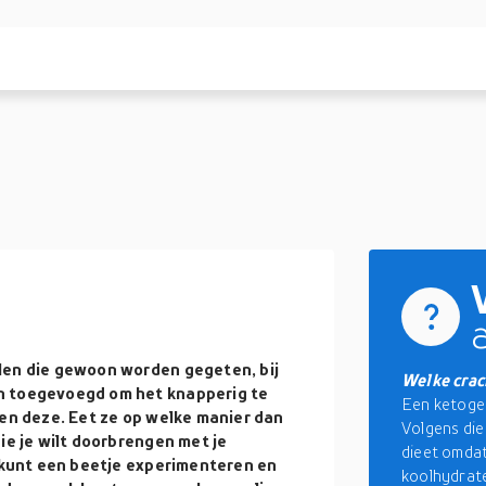
len die gewoon worden gegeten, bij
Welke crack
n toegevoegd om het knapperig te
Een ketogee
een deze. Eet ze op welke manier dan
Volgens die 
ie je wilt doorbrengen met je
dieet omdat
e kunt een beetje experimenteren en
koolhydraten