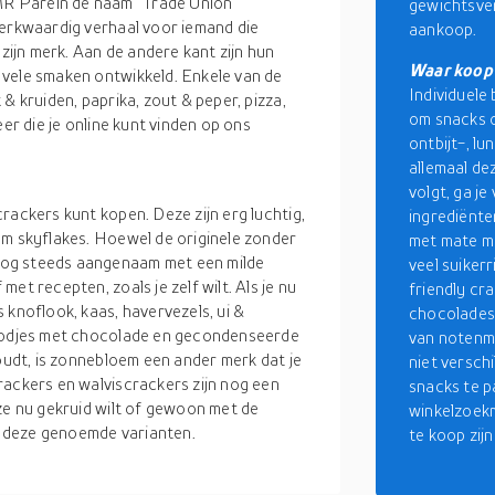
R Parein de naam "Trade Union
gewichtsverl
merkwaardig verhaal voor iemand die
aankoop.
 zijn merk. Aan de andere kant zijn hun
Waar koop 
 vele smaken ontwikkeld. Enkele van de
Individuele 
& kruiden, paprika, zout & peper, pizza,
om snacks o
eer die je online kunt vinden op ons
ontbijt-, l
allemaal de
volgt, ga j
rackers kunt kopen. Deze zijn erg luchtig,
ingrediënten
om skyflakes. Hoewel de originele zonder
met mate mo
nog steeds aangenaam met een milde
veel suiker
et recepten, zoals je zelf wilt. Als je nu
friendly cr
 knoflook, kaas, havervezels, ui &
chocolades
roodjes met chocolade en gecondenseerde
van notenme
houdt, is zonnebloem een ander merk dat je
niet verschi
rackers en walviscrackers zijn nog een
snacks te p
ze nu gekruid wilt of gewoon met de
winkelzoekm
in deze genoemde varianten.
te koop zij