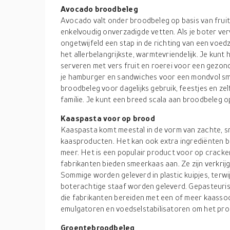
Avocado broodbeleg
Avocado valt onder broodbeleg op basis van fruit
enkelvoudig onverzadigde vetten. Als je boter ver
ongetwijfeld een stap in de richting van een voedz
het allerbelangrijkste, warmtevriendelijk. Je kunt
serveren met vers fruit en roerei voor een gezon
je hamburger en sandwiches voor een mondvol sma
broodbeleg voor dagelijks gebruik, feestjes en ze
familie. Je kunt een breed scala aan broodbeleg o
Kaaspasta voor op brood
Kaaspasta komt meestal in de vorm van zachte, 
kaasproducten. Het kan ook extra ingrediënten be
meer. Het is een populair product voor op cracke
fabrikanten bieden smeerkaas aan. Ze zijn verkrij
Sommige worden geleverd in plastic kuipjes, terwij
boterachtige staaf worden geleverd. Gepasteuris
die fabrikanten bereiden met een of meer kaasso
emulgatoren en voedselstabilisatoren om het prod
Groentebroodbeleg