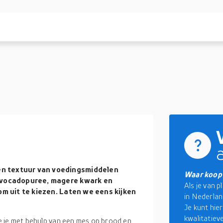
n textuur van voedingsmiddelen
Waar koop 
 avocadopuree, magere kwark en
Als je van 
om uit te kiezen. Laten we eens kijken
in Nederlan
Je kunt hie
kwalitatiev
e je met behulp van een mes op brood en