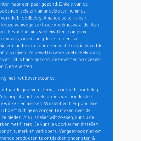
echter maar een paar gezond. Enkele van de
oodsmeersels zijn amandelboter, hummus,
verrijkt broodbeleg. Amandelboter is een
e keuze vanwege zijn hoge voedingswaarde. Aan
ant bevat hummus veel eiwitten, complexe
n, vezels, onverzadigde vetten en ijzer.
ijn een andere gezonde keuze die ook in dezelfde
lt als olijven. Ze bevatten vaak veel enkelvoudig
 vet. Dit is hart-gezond. Ze bevatten ook vezels,
en C en eiwitten.
ing met het bovenstaande.
nstaande gegevens terwijl u online broodbeleg
Webshop.nl vindt u vele opties van honderden
 winkels en merken. We hebben hier populaire
 u hoeft zich geen zorgen te maken over de
e ze bieden. Als u sneller wilt zoeken, kunt u de
rken met filters. Je kunt je voorkeuren instellen
voor prijs, merk en verkopers. Vergeet ook niet om
nnende producten te ontdekken onder
eten &