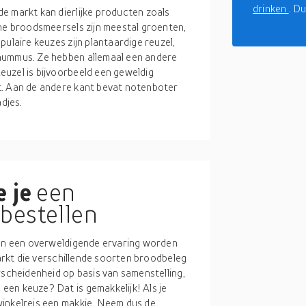
drinken
. D
e markt kan dierlijke producten zoals
che broodsmeersels zijn meestal groenten,
ulaire keuzes zijn plantaardige reuzel,
hummus. Ze hebben allemaal een andere
uzel is bijvoorbeeld een geweldig
t. Aan de andere kant bevat notenboter
djes.
 je
een
bestellen
kan een overweldigende ervaring worden
markt die verschillende soorten broodbeleg
rscheidenheid op basis van samenstelling,
en keuze? Dat is gemakkelijk! Als je
winkelreis een makkie. Neem dus de