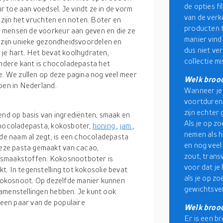
de opties f
 toe aan voedsel. Je vindt ze in de vorm
van de verk
 zijn het vruchten en noten. Boter en
producten t
 mensen de voorkeur aan geven en die ze
manier vind
e zijn unieke gezondheidsvoordelen en
dus niet ve
 je hart. Het bevat koolhydraten,
collectie mi
andere kant is chocoladepasta het
e. We zullen op deze pagina nog veel meer
Welk brood
pen in Nederland.
Wanneer je 
voortduren
zijn echter 
end op basis van ingrediënten, smaak en
Als je op z
chocoladepasta, kokosboter,
honing
,
jam
,
nemen als 
 de naam al zegt, is een chocoladepasta
en nog veel
eze pasta gemaakt van cacao,
zout, trans
er smaakstoffen. Kokosnootboter is
voor dat je
t. In tegenstelling tot kokosolie bevat
als je op z
e kokosnoot. Op dezelfde manier kunnen
gewichtsver
amenstellingen hebben. Je kunt ook
een paar van de populaire
Welk brood
Er is een b