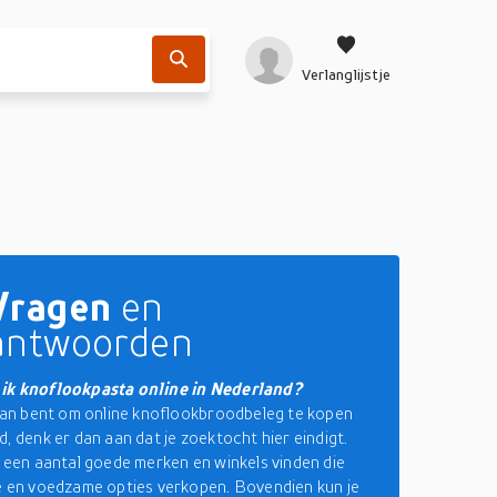
Verlanglijstje
Vragen
en
antwoorden
ik knoflookpasta online in Nederland?
plan bent om online knoflookbroodbeleg te kopen
d, denk er dan aan dat je zoektocht hier eindigt.
r een aantal goede merken en winkels vinden die
e en voedzame opties verkopen. Bovendien kun je