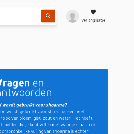
Verlanglijstje
Vragen
en
antwoorden
 wordt gebruikt voor shoarma?
od wordt gebruikt voor shoarma, een heel
rood van bloem, gist, zout en water. Het heeft
et midden die je kunt vullen met waar je maar trek
 oorspronkelijke vulling van shoarma is echter