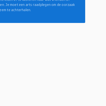
gen. Je moet een arts raadplegen om de oorzaak
leem te achterhalen.