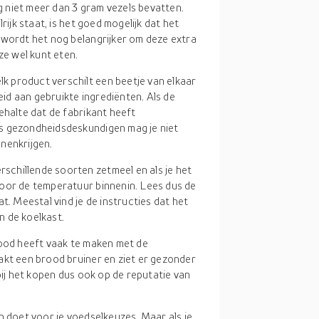
ag niet meer dan 3 gram vezels bevatten.
rijk staat, is het goed mogelijk dat het
 wordt het nog belangrijker om deze extra
ze wel kunt eten.
lk product verschilt een beetje van elkaar
d aan gebruikte ingrediënten. Als de
ehalte dat de fabrikant heeft
s gezondheidsdeskundigen mag je niet
nenkrijgen.
rschillende soorten zetmeel en als je het
door de temperatuur binnenin. Lees dus de
t. Meestal vind je de instructies dat het
n de koelkast.
rood heeft vaak te maken met de
akt een brood bruiner en ziet er gezonder
bij het kopen dus ook op de reputatie van
en doet voor je voedselkeuzes. Maar als je