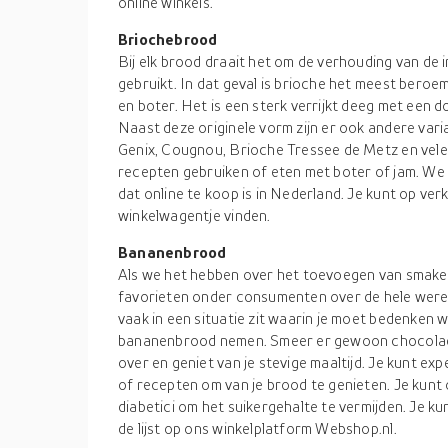
online winkels.
Briochebrood
Bij elk brood draait het om de verhouding van de 
gebruikt. In dat geval is brioche het meest beroe
en boter. Het is een sterk verrijkt deeg met een d
Naast deze originele vorm zijn er ook andere vari
Genix, Cougnou, Brioche Tressee de Metz en vele 
recepten gebruiken of eten met boter of jam. We
dat online te koop is in Nederland. Je kunt op ver
winkelwagentje vinden.
Bananenbrood
Als we het hebben over het toevoegen van smaken
favorieten onder consumenten over de hele wereld
vaak in een situatie zit waarin je moet bedenken wa
bananenbrood nemen. Smeer er gewoon chocolade
over en geniet van je stevige maaltijd. Je kunt e
of recepten om van je brood te genieten. Je kun
diabetici om het suikergehalte te vermijden. Je 
de lijst op ons winkelplatform Webshop.nl.