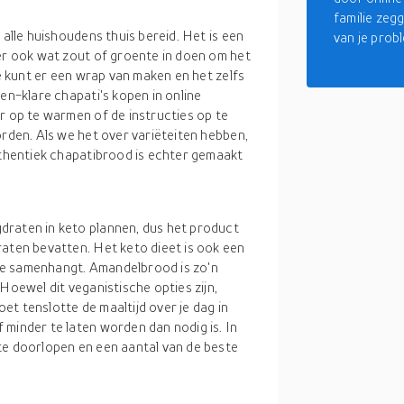
familie zeg
 alle huishoudens thuis bereid. Het is een
van je prob
 er ook wat zout of groente in doen om het
je kunt er een wrap van maken en het zelfs
en-klare chapati's kopen in online
r op te warmen of de instructies op te
orden. Als we het over variëteiten hebben,
Authentiek chapatibrood is echter gemaakt
draten in keto plannen, dus het product
raten bevatten. Het keto dieet is ook een
rmee samenhangt. Amandelbrood is zo'n
Hoewel dit veganistische opties zijn,
t tenslotte de maaltijd over je dag in
 minder te laten worden dan nodig is. In
te doorlopen en een aantal van de beste