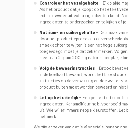
Controleer het vezelgehalte
- Elk plakje m
Als het product dat je koopt op het etiket vezel
extra ruwvoer uit extra ingrediënten komt. Nu
ingrediënten te onderzoeken en te kijken of je 
Natrium- en suikergehalte
- De smaak van e
door het productieproces en de verscheidenhei
smaak echter te wijten is aan het hoge suikerg
toegevoegd, moet je dat zeker merken. Volgen
meer dan 2 gram 200 mg natrium per plakje bin
Volg de bewaarinstructies
- Brood bevat ve
in de koelkast bewaart, wordt het brood oud 
instructies op de verpakking en doe wat er staa
product buiten moet worden bewaard en niet i
Let op het uiterlijk
- Een perfect uitziend b
ingrediënten. Karamelkleuring bijvoorbeeld ma
uit. Wie wil er immers neppe kleurstoffen. Let 
het merk.
We zijn er zeker van dat je al speciale inspanning