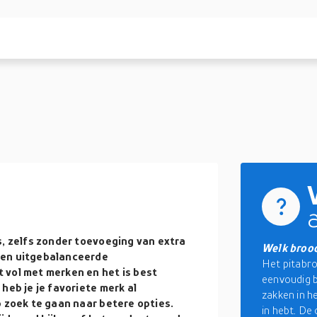
s, zelfs zonder toevoeging van extra
Welk brood
een uitgebalanceerde
Het pitabro
 vol met merken en het is best
eenvoudig b
heb je je favoriete merk al
zakken in h
p zoek te gaan naar betere opties.
in hebt. De