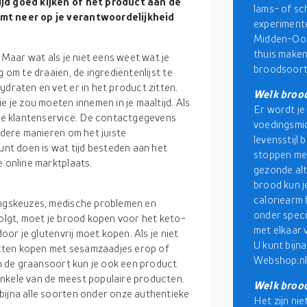
ijd goed kijken of het product aan de
lams- of sc
omt neer op je verantwoordelijkheid
experimente
Midden-Oost
thuis maken
. Maar wat als je niet eens weet wat je
broodsoorte
 om te draaien, de ingrediëntenlijst te
ydraten en vet er in het product zitten.
Welk brood
e je zou moeten innemen in je maaltijd. Als
Er wordt j
t de klantenservice. De contactgegevens
voedingsmid
rdere manieren om het juiste
levensstijl 
unt doen is wat tijd besteden aan het
stoppen met
e online marktplaats.
gezonde alt
brood kun j
caloriearm b
dingskeuzes, medische problemen en
onder speci
volgt, moet je brood kopen voor het keto-
met elkaar 
door je glutenvrij moet kopen. Als je niet
U kunt bijn
cten kopen met sesamzaadjes erop of
Webshop.nl
van de graansoort kun je ook een product
enkele van de meest populaire producten.
Welk brood
 bijna alle soorten onder onze authentieke
Het zijn nie