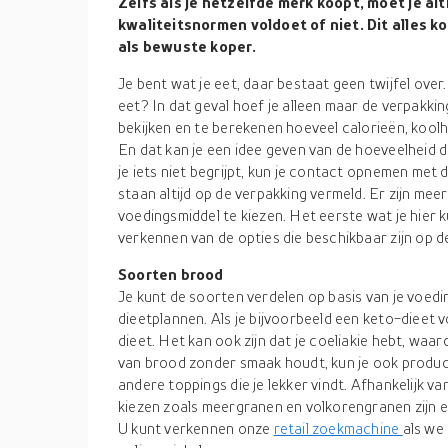
Zelfs als je hetzelfde merk koopt, moet je alt
kwaliteitsnormen voldoet of niet. Dit alles k
als bewuste koper.
Je bent wat je eet, daar bestaat geen twijfel over
eet? In dat geval hoef je alleen maar de verpakking
bekijken en te berekenen hoeveel calorieën, koolh
En dat kan je een idee geven van de hoeveelheid di
je iets niet begrijpt, kun je contact opnemen me
staan altijd op de verpakking vermeld. Er zijn mee
voedingsmiddel te kiezen. Het eerste wat je hier k
verkennen van de opties die beschikbaar zijn op d
Soorten brood
Je kunt de soorten verdelen op basis van je voe
dieetplannen. Als je bijvoorbeeld een keto-dieet 
dieet. Het kan ook zijn dat je coeliakie hebt, waar
van brood zonder smaak houdt, kun je ook produ
andere toppings die je lekker vindt. Afhankelijk 
kiezen zoals meergranen en volkorengranen zijn 
U kunt verkennen onze
retail zoekmachine
als we