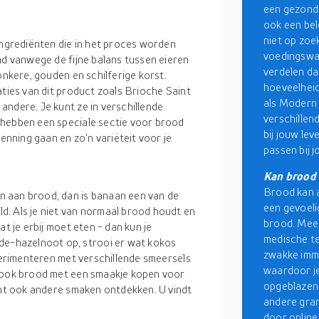
een gezond 
ook een bel
niet op zoe
ingrediënten die in het proces worden
voedingswaa
md vanwege de fijne balans tussen eieren
verdelen da
onkere, gouden en schilferige korst.
hoeveelheid
aties van dit product zoals Brioche Saint
als Modern
andere. Je kunt ze in verschillende
verschillen
 hebben een speciale sectie voor brood
bij jouw lev
kenning gaan en zo'n variëteit voor je
passen bij 
Kan brood 
Brood kan a
 aan brood, dan is banaan een van de
een gevoeli
. Als je niet van normaal brood houdt en
brood. Mees
t je erbij moet eten - dan kun je
medische te
-hazelnoot op, strooi er wat kokos
zwakke immu
xperimenteren met verschillende smeersels
waardoor je
t ook brood met een smaakje kopen voor
opgeblazen 
kunt ook andere smaken ontdekken. U vindt
andere gran
door online