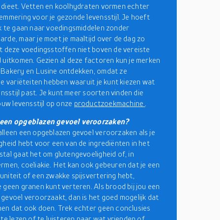
dieet. Vetten en koolhydraten vormen echter
emmering voor je gezonde levensstijl. Je hoeft
k te gaan naar voedingsmiddelen zonder
rde, maar je moet je maaltijd over de dag zo
t deze voedingsstoffen niet boven de vereiste
 uitkomen. Gezien al deze factoren kun je merken
 Bakery en Lusine ontdekken, omdat ze
de variëteiten hebben waaruit je kunt kiezen wat
ensstijl past. Je kunt meer soorten vinden die
jouw levensstijl op onze
productzoekmachine
.
een opgeblazen gevoel veroorzaken?
lleen een opgeblazen gevoel veroorzaken als je
gheid hebt voor een van de ingrediënten in het
tal gaat het om glutengevoeligheid of, in
rmen, coeliakie. Het kan ook gebeuren dat je een
niteit of een zwakke spijsvertering hebt,
 geen granen kunt verteren. Als brood bij jou een
gevoel veroorzaakt, dan is het goed mogelijk dat
en dat ook doen. Trek echter geen conclusies
 te lezen of te luisteren naar wat vrienden of