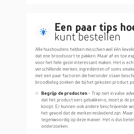
Een paar tips hoe
kunt bestellen
Alle huishoudens hebben misschien wel één lievel
dat ene broodsoort te pakken. Maar af en toe ex
voor het hele gezin interessant maken. Het is ech
verschillende merken, ingrediënten of soms smake
met een paar factoren die hieronder staan beschr
broodbeleg zoeken die bij het gekozen product p
Begrijp de producten
- Trap niet in valse adv
dat het product vers gebakken is, moet je de 
koopt. Er kunnen ook andere beschrijvende w
het gevoel dat de merken misleidend zijn. Maar
tegenwoordig op deze manier. Het is dus bete
onderzoeken.