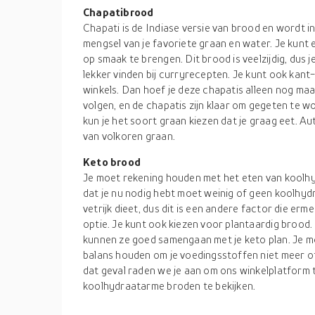
Chapatibrood
Chapati is de Indiase versie van brood en wordt in
mengsel van je favoriete graan en water. Je kunt
op smaak te brengen. Dit brood is veelzijdig, dus 
lekker vinden bij curryrecepten. Je kunt ook kant-
winkels. Dan hoef je deze chapatis alleen nog maa
volgen, en de chapatis zijn klaar om gegeten te w
kun je het soort graan kiezen dat je graag eet. 
van volkoren graan.
Keto brood
Je moet rekening houden met het eten van koolhy
dat je nu nodig hebt moet weinig of geen koolhyd
vetrijk dieet, dus dit is een andere factor die e
optie. Je kunt ook kiezen voor plantaardig brood. 
kunnen ze goed samengaan met je keto plan. Je moe
balans houden om je voedingsstoffen niet meer of
dat geval raden we je aan om ons winkelplatform 
koolhydraatarme broden te bekijken.