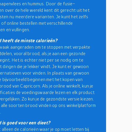
hapenvlees en hummus. Door de fusie-
n over de hele wereld kent dit gerecht uit het
en nu meerdere varianten. Je kunt het zelfs
 of online bestellen met verschillende
n en vullingen.
 heeft de minste calorieën?
e vaak aangeraden om te stoppen met verpakte
delen, vooral brood, als je aan een gezonde
begint. Het is echter niet per se nodig om te
 dingen die je lekker vindt. Je kunt er gewoon
ernatieven voor vinden. In plaats van gewoon
e bijvoorbeeld beginnen met het kopen van
rood van Capricorn. Als je online winkelt, kun je
ficaties de voedingswaarde lezen en elk product
vergelijken. Zo kun je de gezondste versie kiezen.
a alle soorten brood vinden op ons winkelplatform
.
 is goed voor een dieet?
t alleen de calorieën waar je op moet letten bij