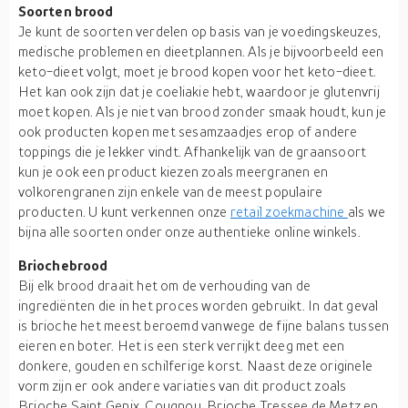
Soorten brood
Je kunt de soorten verdelen op basis van je voedingskeuzes,
medische problemen en dieetplannen. Als je bijvoorbeeld een
keto-dieet volgt, moet je brood kopen voor het keto-dieet.
Het kan ook zijn dat je coeliakie hebt, waardoor je glutenvrij
moet kopen. Als je niet van brood zonder smaak houdt, kun je
ook producten kopen met sesamzaadjes erop of andere
toppings die je lekker vindt. Afhankelijk van de graansoort
kun je ook een product kiezen zoals meergranen en
volkorengranen zijn enkele van de meest populaire
producten. U kunt verkennen onze
retail zoekmachine
als we
bijna alle soorten onder onze authentieke online winkels.
Briochebrood
Bij elk brood draait het om de verhouding van de
ingrediënten die in het proces worden gebruikt. In dat geval
is brioche het meest beroemd vanwege de fijne balans tussen
eieren en boter. Het is een sterk verrijkt deeg met een
donkere, gouden en schilferige korst. Naast deze originele
vorm zijn er ook andere variaties van dit product zoals
Brioche Saint Genix, Cougnou, Brioche Tressee de Metz en