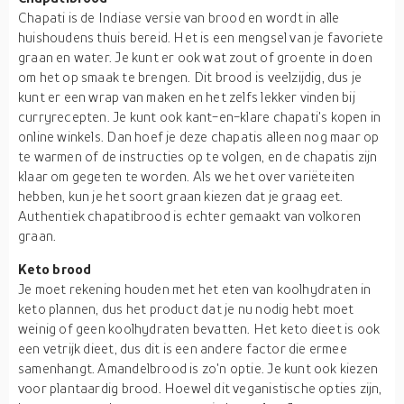
Chapati is de Indiase versie van brood en wordt in alle
huishoudens thuis bereid. Het is een mengsel van je favoriete
graan en water. Je kunt er ook wat zout of groente in doen
om het op smaak te brengen. Dit brood is veelzijdig, dus je
kunt er een wrap van maken en het zelfs lekker vinden bij
curryrecepten. Je kunt ook kant-en-klare chapati's kopen in
online winkels. Dan hoef je deze chapatis alleen nog maar op
te warmen of de instructies op te volgen, en de chapatis zijn
klaar om gegeten te worden. Als we het over variëteiten
hebben, kun je het soort graan kiezen dat je graag eet.
Authentiek chapatibrood is echter gemaakt van volkoren
graan.
Keto brood
Je moet rekening houden met het eten van koolhydraten in
keto plannen, dus het product dat je nu nodig hebt moet
weinig of geen koolhydraten bevatten. Het keto dieet is ook
een vetrijk dieet, dus dit is een andere factor die ermee
samenhangt. Amandelbrood is zo'n optie. Je kunt ook kiezen
voor plantaardig brood. Hoewel dit veganistische opties zijn,