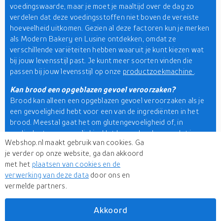
voedingswaarde, maar je moet je maaltijd over de dag zo
verdelen dat deze voedingsstoffen niet boven de vereiste
hoeveelheid uitkomen. Gezien al deze factoren kun je merken
als Modern Bakery en Lusine ontdekken, omdat ze
verschillende variëteiten hebben waaruit je kunt kiezen wat
bij jouw levensstijl past. Je kunt meer soorten vinden die
passen bij jouw levensstijl op onze
productzoekmachine
.
Kan brood een opgeblazen gevoel veroorzaken?
Brood kan alleen een opgeblazen gevoel veroorzaken als je
een gevoeligheid hebt voor een van de ingrediënten in het
brood. Meestal gaat het om glutengevoeligheid of, in
medische termen, coeliakie. Het kan ook gebeuren dat je een
Webshop.nl maakt gebruik van cookies. Ga
zwakke immuniteit of een zwakke spijsvertering hebt,
je verder op onze website, ga dan akkoord
waardoor je geen granen kunt verteren. Als brood bij jou een
met het
plaatsen van cookies en de
opgeblazen gevoel veroorzaakt, dan is het goed mogelijk dat
verwerking van deze data
door ons en
andere granen dat ook doen. Trek echter geen conclusies
vermelde partners.
door online te lezen of te luisteren naar wat vrienden of
familie zeggen. Je moet een arts raadplegen om de oorzaak
van je probleem te achterhalen.
Akkoord