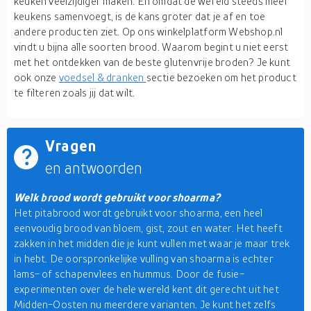
keuken veelzijdiger maken. En omdat de wereld steeds meer
keukens samenvoegt, is de kans groter dat je af en toe
andere producten ziet. Op ons winkelplatform Webshop.nl
vindt u bijna alle soorten brood. Waarom begint u niet eerst
met het ontdekken van de beste glutenvrije broden? Je kunt
ook onze
voedsel & dranken
sectie bezoeken om het product
te filteren zoals jij dat wilt.
Vragen
en antwoorden
Welk brood wordt gebruikt voor shoarma?
Het pitabrood wordt gebruikt voor shoarma, een heel
eenvoudig brood van bloem, gist, zout en water. Het heeft
zakken in het midden die je kunt vullen met waar je maar trek
in hebt. De oorspronkelijke vulling van shoarma is echter
lams- of schapenvlees en hummus. Door de fusie-
experimenten over de hele wereld kent dit gerecht uit het
Midden-Oosten nu meerdere varianten. Je kunt het zelfs