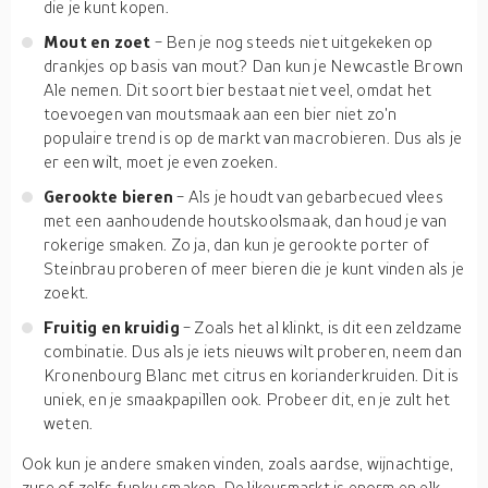
die je kunt kopen.
Mout en zoet
- Ben je nog steeds niet uitgekeken op
drankjes op basis van mout? Dan kun je Newcastle Brown
Ale nemen. Dit soort bier bestaat niet veel, omdat het
toevoegen van moutsmaak aan een bier niet zo'n
populaire trend is op de markt van macrobieren. Dus als je
er een wilt, moet je even zoeken.
Gerookte bieren
- Als je houdt van gebarbecued vlees
met een aanhoudende houtskoolsmaak, dan houd je van
rokerige smaken. Zo ja, dan kun je gerookte porter of
Steinbrau proberen of meer bieren die je kunt vinden als je
zoekt.
Fruitig en kruidig
- Zoals het al klinkt, is dit een zeldzame
combinatie. Dus als je iets nieuws wilt proberen, neem dan
Kronenbourg Blanc met citrus en korianderkruiden. Dit is
uniek, en je smaakpapillen ook. Probeer dit, en je zult het
weten.
Ook kun je andere smaken vinden, zoals aardse, wijnachtige,
zure of zelfs funky smaken. De likeurmarkt is enorm en elk