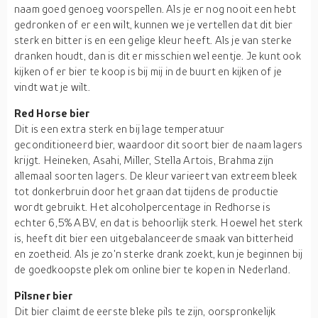
naam goed genoeg voorspellen. Als je er nog nooit een hebt
gedronken of er een wilt, kunnen we je vertellen dat dit bier
sterk en bitter is en een gelige kleur heeft. Als je van sterke
dranken houdt, dan is dit er misschien wel eentje. Je kunt ook
kijken of er bier te koop is bij mij in de buurt en kijken of je
vindt wat je wilt.
Red Horse bier
Dit is een extra sterk en bij lage temperatuur
geconditioneerd bier, waardoor dit soort bier de naam lagers
krijgt. Heineken, Asahi, Miller, Stella Artois, Brahma zijn
allemaal soorten lagers. De kleur varieert van extreem bleek
tot donkerbruin door het graan dat tijdens de productie
wordt gebruikt. Het alcoholpercentage in Redhorse is
echter 6,5% ABV, en dat is behoorlijk sterk. Hoewel het sterk
is, heeft dit bier een uitgebalanceerde smaak van bitterheid
en zoetheid. Als je zo'n sterke drank zoekt, kun je beginnen bij
de goedkoopste plek om online bier te kopen in Nederland.
Pilsner bier
Dit bier claimt de eerste bleke pils te zijn, oorspronkelijk