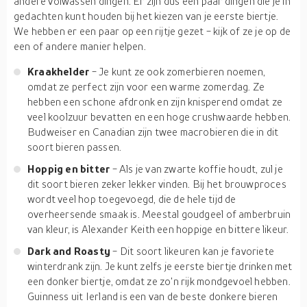
andere volwassen dingen. Er zijn dus een paar dingen die je in
gedachten kunt houden bij het kiezen van je eerste biertje.
We hebben er een paar op een rijtje gezet - kijk of ze je op de
een of andere manier helpen.
Kraakhelder
- Je kunt ze ook zomerbieren noemen,
omdat ze perfect zijn voor een warme zomerdag. Ze
hebben een schone afdronk en zijn knisperend omdat ze
veel koolzuur bevatten en een hoge crushwaarde hebben.
Budweiser en Canadian zijn twee macrobieren die in dit
soort bieren passen.
Hoppig en bitter
- Als je van zwarte koffie houdt, zul je
dit soort bieren zeker lekker vinden. Bij het brouwproces
wordt veel hop toegevoegd, die de hele tijd de
overheersende smaak is. Meestal goudgeel of amberbruin
van kleur, is Alexander Keith een hoppige en bittere likeur.
Dark and Roasty
- Dit soort likeuren kan je favoriete
winterdrank zijn. Je kunt zelfs je eerste biertje drinken met
een donker biertje, omdat ze zo'n rijk mondgevoel hebben.
Guinness uit Ierland is een van de beste donkere bieren