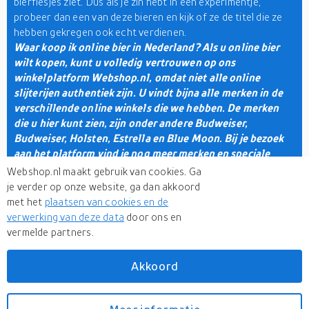
bierflesjes ziet. Dus als je zin hebt in een experimentje,
probeer dan een van deze bieren en kijk of ze de titel die ze
hebben gekregen ook echt verdienen.
Waar koop ik online bier in Nederland? Als u online bier
wilt kopen, kunt u volledig vertrouwen op ons
winkelplatform Webshop.nl, omdat niet alle online
slijterijen authentiek zijn. U vindt bijna alle merken in de
verschillende online winkels die we hebben. De merken
die u hier kunt zien, zijn onder andere Budweiser,
Budweiser, Holsten, Estrella en Blue Moon. Bij je bezoek
aan het platform vind je nog meer merken en speciale
aanbiedingen die je al dan niet krijgt, afhankelijk van
Webshop.nl maakt gebruik van cookies. Ga
feestelijke seizoenen of andere kortingsperiodes. Onze
je verder op onze website, ga dan akkoord
winkelzoekmachine
heeft een speciale sectie voor
met het
plaatsen van cookies en de
voedingsmiddelen en dranken, die uitgebreid is omdat de
verwerking van deze data
door ons en
wereld nu verschillende keukens samenvoegt. Niet alleen
vermelde partners.
verschillende soorten bier, maar je kunt ook snacks kopen
om bier mee te combineren. Ga dus snel aan de slag en kijk
Akkoord
wat je allemaal wilt kopen.