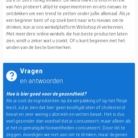
van hen probeert altijd te experimenteren en iets nieuws te
ontdekken om een trend te zetten onder jullie allemaal. Als je
een beginner bent of op zoek bent naar iets nieuws om te
drinken, kun je ons winkelplatform Webshop.nl verkennen.
Met meerdere online winkels die hun beste producten laten
zien, vindt u zeker wat u zoekt. Of u kunt beginnen met het
vinden van de beste biermerken.
Vragen
en antwoorden
Hoe is bier goed voor de gezondheid?
Als je ooit de ingrediënten op de verpakking of op het flesje
leest, zul je zien dat bier geen koolhydraten of cholesterol
bevat en zeer weinig calorieën en vetten bevat. Het is dus
veel gezonder dan voedsel dat je consumeert, maar alleen als
je het in gematigde hoeveelheden consumeert. Door dit te
zeggen, moedigen we niet aan om te drinken, maar degenen