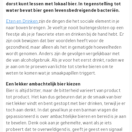
dorst kunt lessen met lokaal bier. In tegenstelling tot
water bevat bier geen levensbedreigende bacteriën.
Eten en Drinken
zijn de dingen die het sociale element in je
naar boven brengen. Je voelt je nooit buitengesloten op een
feestje als je je favoriete eten en drinken bij de hand hebt. Er
zijn ook bewijzen dat bier voordelen heeft voor de
gezondheid, maar alleen als het in gematigde hoeveelheden
wordt genomen. Anders zijn de gevolgen vergelijkbaar met
die van alcoholgebruik. Als je voor het eerst drinkt, raden we
je aan om te proeven van lichte tot sterke bieren om te
weten te komen wat je smaakpapillen triggert.
Een lekker ambachtelijk bier kiezen
Bier is altijd bitter, maar de bitterheid varieert van product
tot product. Het kan dus gebeuren dat je de smaak van bier
niet lekker vindt en bent gestopt met bier drinken, terwijl je er
toch aan denkt. In dat geval kun je een barman vragen die
gepassioneerd is over ambachtelijke bieren en bereid is je aan
te bevelen. Denk ook aan je gehemelte, want als je iets
probeert dat te overweldigend is, geeft je geest een signaal