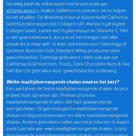
Gelukkig biedt de online markt een breed scala aan
afslanksappen
s, shakes, tabletten en poeders om te helpen
bij het afvallen. Op Webshop.nl kun je bijvoorbeeld California
Gold Nutrition kopen dat Collagen-UP, Marine Hydrolyzed
Collagen bevat, samen met Hyaluronzuur en Vitamine C. Het
is niet gearomatiseerd, dus je kunt het mengen met elke
smaak die je maar wilt. Je kunt ook kiezen voor Gemology of
Optimum Nutrition Gold Standard Whey producten voor
gewichtsverlies. Sommige gebruikers raden ook aan om
California Gold Nutrition, Foods, Dark Chocolate Nuts & Sea
Salt Bars te gebruiken voor gewichtsverlies onderweg.
Welke maaltijdvervangende shakes smaken het best?
Een aantal van de beste maaltijdvervangende shakes die je in
je dieet kunt opnemen zijn: Premier proteïne
maaltijdvervangende shakes; slim fast geavanceerde
energieshakes; Orgain biologische maaltijdvervangende
shakes en Vega proteïne kant-en-klare maaltijdvervangende
shakes. Andere gebruikers raden aan om producten te kopen
zoals Labrada wei-eiwit maaltijdvervangende shakes; Iconic
grasgevoerde maaltijdvervangende shakes, of pure proteïne