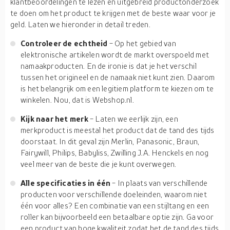
klantbeoordelingen te lezen en uitgebreid productonderzoek
te doen om het product te krijgen met de beste waar voor je
geld. Laten we hieronder in detail treden.
Controleer de echtheid
- Op het gebied van
elektronische artikelen wordt de markt overspoeld met
namaakproducten. En de ironie is dat je het verschil
tussen het origineel en de namaak niet kunt zien. Daarom
is het belangrijk om een legitiem platform te kiezen om te
winkelen. Nou, dat is Webshop.nl.
Kijk naar het merk
- Laten we eerlijk zijn, een
merkproduct is meestal het product dat de tand des tijds
doorstaat. In dit geval zijn Merlin, Panasonic, Braun,
Fairywill, Philips, Babyliss, Zwilling J.A. Henckels en nog
veel meer van de beste die je kunt overwegen.
Alle specificaties in één
- In plaats van verschillende
producten voor verschillende doeleinden, waarom niet
één voor alles? Een combinatie van een stijltang en een
roller kan bijvoorbeeld een betaalbare optie zijn. Ga voor
een product van hoge kwaliteit zodat het de tand des tijds