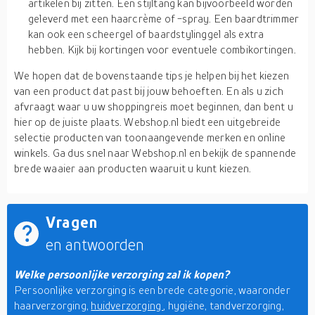
artikelen bij zitten. Een stijltang kan bijvoorbeeld worden
geleverd met een haarcrème of -spray. Een baardtrimmer
kan ook een scheergel of baardstylinggel als extra
hebben. Kijk bij kortingen voor eventuele combikortingen.
We hopen dat de bovenstaande tips je helpen bij het kiezen
van een product dat past bij jouw behoeften. En als u zich
afvraagt waar u uw shoppingreis moet beginnen, dan bent u
hier op de juiste plaats. Webshop.nl biedt een uitgebreide
selectie producten van toonaangevende merken en online
winkels. Ga dus snel naar Webshop.nl en bekijk de spannende
brede waaier aan producten waaruit u kunt kiezen.
Vragen
en antwoorden
Welke persoonlijke verzorging zal ik kopen?
Persoonlijke verzorging is een brede categorie, waaronder
haarverzorging,
huidverzorging
, hygiëne, tandverzorging,