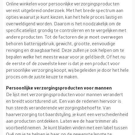
Online winkelen voor persoonlijke verzorgingsproducten
vereist uitgebreid onderzoek. Met het brede spectrum aan
opties waaruit je kunt kiezen, kan het hele proces lastig en
overweldigend worden. Daarom is het noodzakelijk om de
specificatielijst grondig te controleren en te vergelijken met
andere producten. Tot de factoren die je moet overwegen
behoren batterijgebruik, gewicht, grootte, eenvoudige
reiniging en draagbaarheid. Deze zullen je ook helpen om te
bepalen welke het meeste waar voor je geld biedt. Of het nu
de eerste of de zoveelste keer is dat je een product voor
persoonlijke verzorging koopt, wij begeleiden je door het hele
proces om de juiste keuze te maken.
Persoonlijke verzorgingsproducten voor mannen
De lijst met verzorgingsproducten voor mannen verandert
en breidt voortdurend uit. Een van de redenen hiervoor is
hun steeds veranderende verzorgingsbehoefte. Van
haarverzorging tot baardstyling, je kunt een verscheidenheid
aan producten ontdekken. Laten we de haartrimmer als
voorbeeld nemen. Je kunt bladen vinden met een label tussen
0-4 om je te helpen je haar op de gewenste lengte te