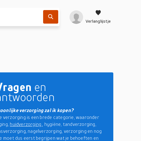
Verlanglijstje
Vragen
en
antwoorden
oonlijke verzorging zal ik kopen?
e verzorging is een brede categorie, waaronder
ging,
huidverzorging
, hygiëne, tandverzorging,
msverzorging, nagelverzorging, verzorging en nog
Je moet dus eerst begrijpen wat je behoeften en