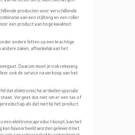
schillende producten voor verschillende
mbinatie van een stijltang en een roller
 voor een product van hoge kwaliteit
 onder andere letten op een krachtige
andere zaken, afhankelijk van het
g meegaat. Daarom moet je ook rekening
leer ook de service na verkoop van het
jfel dat elektronische artikelen speciale
rstaan. Vergeet dus niet om er een tas of
gereedschap als dat niet bij het product
s u een elektronicaproduct koopt, kan het
ltang kan bijvoorbeeld worden geleverd met
n ook een scheergel of baardstylinggel