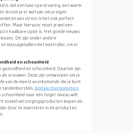
tal is dat een luxe spa-ervaring, een warm
en droom je er wel van om je eigen
nderen van stress is het ook perfect
toffen. Maar hiervoor moet je wel een
 zo'n haalbare optie is. Het goede nieuws
t kiezen. Dit zijn onder andere
en massageballen met voetroller, om er
ondheid en schoonheid
 om gezondheid en schoonheid. Daarom zijn
 als vrouwen. Deze zijn ontworpen om je
nkele van de meest voorkomende die je kunt
e tandenborstels,
digitale thermometers
n schoonheid naar een hoger niveau wilt
kunt zoveel verzorgingsproducten kopen als
 zijn door te investeren in de producten
n.