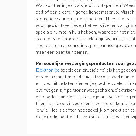
Wat komt er in je op als je wilt ontspannen? Mees
bad of een diepreinigende lichaamsscrub. Misschi
stomende saunaruimte te hebben. Naast het vermi
voor gewichtsverlies en het verwijderen van gifs
speciale ruimte in huis hebben, waardoor het niet
is dat er veel handige artikelen zijn waaruit je kun
hoofdsteunmasseurs, inklapbare massagestoelen 
maar een paar te noemen.
Persoonlijke verzorgingsproducten voor gez
Elektronica
speelt een cruciale rol als het gaat
er veel apparaten op de markt voor zowel mannen
er goed uit te laten zien en je goed te voelen. E
overwegen zijn personenweegschalen, elektrisch
en bloeddrukmeters. En als je je huidverzorging e
tillen, kun je ook investeren in zonnebanken. Je 
je wilt. Het is echter noodzakelijk om praktisch te
die je nodig hebt en die van superieure kwaliteit zij