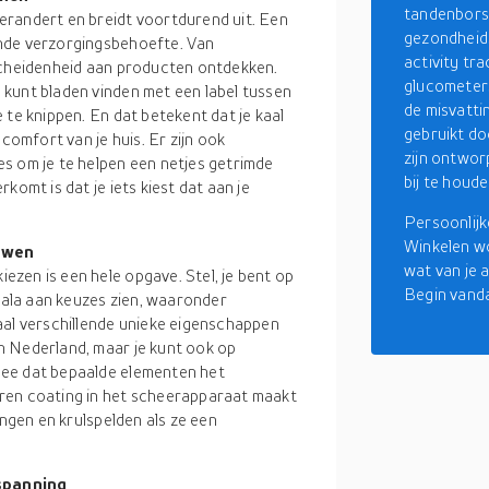
tandenborst
erandert en breidt voortdurend uit. Een
gezondheids
ende verzorgingsbehoefte. Van
activity tr
rscheidenheid aan producten ontdekken.
glucometer
kunt bladen vinden met een label tussen
de misvatt
 te knippen. En dat betekent dat je kaal
gebruikt do
comfort van je huis. Er zijn ook
zijn ontworp
s om je te helpen een netjes getrimde
bij te houde
komt is dat je iets kiest dat aan je
Persoonlijk
Winkelen wo
ouwen
wat van je 
zen is een hele opgave. Stel, je bent op
Begin vand
scala aan keuzes zien, waaronder
aal verschillende unieke eigenschappen
n Nederland, maar je kunt ook op
mee dat bepaalde elementen het
ren coating in het scheerapparaat maakt
angen en krulspelden als ze een
spanning