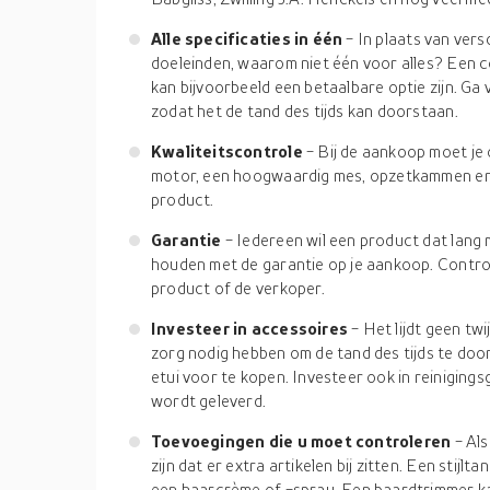
Alle specificaties in één
- In plaats van ver
doeleinden, waarom niet één voor alles? Een co
kan bijvoorbeeld een betaalbare optie zijn. Ga
zodat het de tand des tijds kan doorstaan.
Kwaliteitscontrole
- Bij de aankoop moet je
motor, een hoogwaardig mes, opzetkammen en 
product.
Garantie
- Iedereen wil een product dat lan
houden met de garantie op je aankoop. Contro
product of de verkoper.
Investeer in accessoires
- Het lijdt geen twi
zorg nodig hebben om de tand des tijds te doo
etui voor te kopen. Investeer ook in reinigings
wordt geleverd.
Toevoegingen die u moet controleren
- Al
zijn dat er extra artikelen bij zitten. Een stij
een haarcrème of -spray. Een baardtrimmer ka