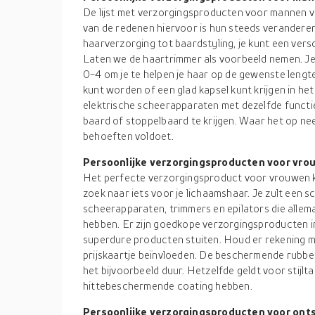
De lijst met verzorgingsproducten voor mannen v
van de redenen hiervoor is hun steeds verander
haarverzorging tot baardstyling, je kunt een ve
Laten we de haartrimmer als voorbeeld nemen. Je 
0-4 om je te helpen je haar op de gewenste lengte
kunt worden of een glad kapsel kunt krijgen in het 
elektrische scheerapparaten met dezelfde functie
baard of stoppelbaard te krijgen. Waar het op neer
behoeften voldoet.
Persoonlijke verzorgingsproducten voor vr
Het perfecte verzorgingsproduct voor vrouwen kie
zoek naar iets voor je lichaamshaar. Je zult een 
scheerapparaten, trimmers en epilators die allem
hebben. Er zijn goedkope verzorgingsproducten i
superdure producten stuiten. Houd er rekening 
prijskaartje beïnvloeden. De beschermende rubbe
het bijvoorbeeld duur. Hetzelfde geldt voor stijlt
hittebeschermende coating hebben.
Persoonlijke verzorgingsproducten voor ont