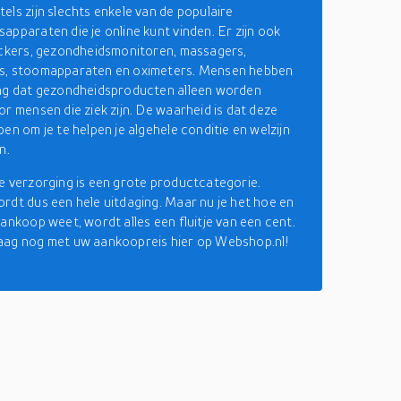
els zijn slechts enkele van de populaire
apparaten die je online kunt vinden. Er zijn ook
ackers, gezondheidsmonitoren, massagers,
s, stoomapparaten en oximeters. Mensen hebben
ing dat gezondheidsproducten alleen worden
or mensen die ziek zijn. De waarheid is dat deze
en om je te helpen je algehele conditie en welzijn
n.
e verzorging is een grote productcategorie.
rdt dus een hele uitdaging. Maar nu je het hoe en
aankoop weet, wordt alles een fluitje van een cent.
aag nog met uw aankoopreis hier op Webshop.nl!