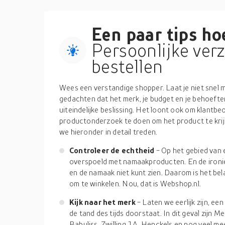
Een paar tips hoe
Persoonlijke ver
bestellen
Wees een verstandige shopper. Laat je niet snel m
gedachten dat het merk, je budget en je behoeften 
uiteindelijke beslissing. Het loont ook om klantbe
productonderzoek te doen om het product te krij
we hieronder in detail treden.
Controleer de echtheid
- Op het gebied van 
overspoeld met namaakproducten. En de ironie i
en de namaak niet kunt zien. Daarom is het bel
om te winkelen. Nou, dat is Webshop.nl.
Kijk naar het merk
- Laten we eerlijk zijn, e
de tand des tijds doorstaat. In dit geval zijn Me
Babyliss, Zwilling J.A. Henckels en nog veel m