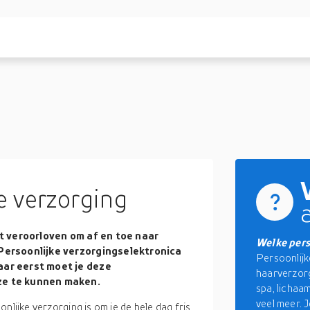
e verzorging
et veroorloven om af en toe naar
Welke pers
 Persoonlijke verzorgingselektronica
Persoonlijk
aar eerst moet je deze
haarverzor
ze te kunnen maken.
spa, lichaa
veel meer. 
nlijke verzorging is om je de hele dag fris