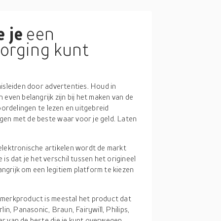
 je
een
zorging kunt
isleiden door advertenties. Houd in
even belangrijk zijn bij het maken van de
oordelingen te lezen en uitgebreid
gen met de beste waar voor je geld. Laten
elektronische artikelen wordt de markt
s dat je het verschil tussen het origineel
angrijk om een legitiem platform te kiezen
en merkproduct is meestal het product dat
rlin, Panasonic, Braun, Fairywill, Philips,
eer van de beste die je kunt overwegen.