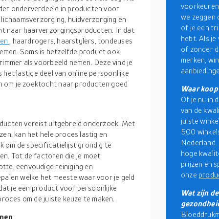
voorkeuren 
rder onderverdeeld in producten voor
we zeggen d
, lichaamsverzorging, huidverzorging en
of je een t
ent naar haarverzorgingsproducten. In dat
hebt. Als j
ten
, haardrogers, haarstylers, tondeuses
of zonder d
emen. Soms is hetzelfde product ook
merken, win
trimmer als voorbeeld nemen. Deze vind je
aanbiedinge
is het lastige deel van online persoonlijke
n om je zoektocht naar producten goed
Waar koop 
Of je nu in 
van de kwal
juiste wink
oducten vereist uitgebreid onderzoek. Met
500 winkels
zen, kan het hele proces lastig en
Nederland. 
om de specificatielijst grondig te
hoge kwalit
en. Tot de factoren die je moet
prijzen en 
tte, eenvoudige reiniging en
onze
produ
epalen welke het meeste waar voor je geld
 dat je een product voor persoonlijke
Wat zijn d
 proces om de juiste keuze te maken.
gezondhei
Bloeddrukme
nnen