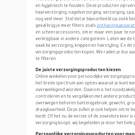
en hygiënisch te houden. Deze producten zijn ve
haarverzorging, nagelverzorging, verzorging, spa
nog veel meer. Stel dat je bijvoorbeeld op zoek b
geval krijg je meer filters zoals
ontharingsappara
en scheeraccessoires, om er maar een paar te no
verkrijgbaar in andere categorieën. Laten we de 
vaak bij verzorging, knippen en hairstyling. En dit 
verzorgingsproducten kopen. We raden je dus aa
te filteren.
De juiste verzorgingsproducten kiezen
Online winkelen voor persoonlijke verzorgingspr
het brede spectrum aan opties waaruit je kunt kie
overweldigend worden. Daarom is het noodzakelijk 
controleren en te vergelijken met andere product
overwegen behoren batterijgebruik, gewicht, groo
draagbaarheid. Deze zullen je ook helpen om te b
biedt. Of het nu de eerste of de zoveelste keer is
verzorging koopt, wij begeleiden je door het hele
Persoonlijke verzorgingsproducten voor ma