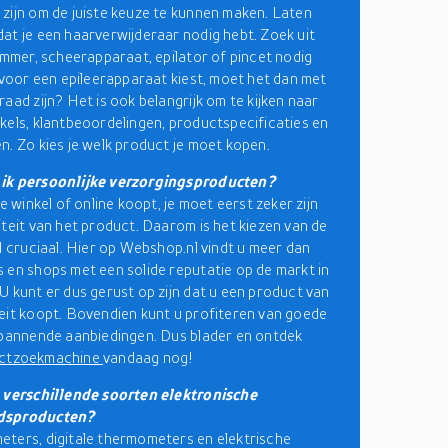
zijn om de juiste keuze te kunnen maken. Laten
at je een haarverwijderaar nodig hebt. Zoek uit
rimmer, scheerapparaat, epilator of pincet nodig
e voor een epileerapparaat kiest, moet het dan met
raad zijn? Het is ook belangrijk om te kijken naar
kels, klantbeoordelingen, productspecificaties en
n. Zo kies je welk product je moet kopen.
ik persoonlijke verzorgingsproducten?
de winkel of online koopt, je moet eerst zeker zijn
iteit van het product. Daarom is het kiezen van de
el cruciaal. Hier op Webshop.nl vindt u meer dan
 en shops met een solide reputatie op de markt in
U kunt er dus gerust op zijn dat u een product van
eit koopt. Bovendien kunt u profiteren van goede
spannende aanbiedingen. Dus blader en ontdek
ctzoekmachine
vandaag nog!
e verschillende soorten elektronische
dsproducten?
ters, digitale thermometers en elektrische