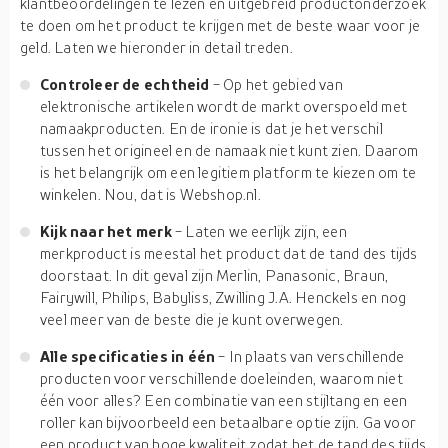
klantbeoordelingen te lezen en uitgebreid productonderzoek
te doen om het product te krijgen met de beste waar voor je
geld. Laten we hieronder in detail treden.
Controleer de echtheid
- Op het gebied van
elektronische artikelen wordt de markt overspoeld met
namaakproducten. En de ironie is dat je het verschil
tussen het origineel en de namaak niet kunt zien. Daarom
is het belangrijk om een legitiem platform te kiezen om te
winkelen. Nou, dat is Webshop.nl.
Kijk naar het merk
- Laten we eerlijk zijn, een
merkproduct is meestal het product dat de tand des tijds
doorstaat. In dit geval zijn Merlin, Panasonic, Braun,
Fairywill, Philips, Babyliss, Zwilling J.A. Henckels en nog
veel meer van de beste die je kunt overwegen.
Alle specificaties in één
- In plaats van verschillende
producten voor verschillende doeleinden, waarom niet
één voor alles? Een combinatie van een stijltang en een
roller kan bijvoorbeeld een betaalbare optie zijn. Ga voor
een product van hoge kwaliteit zodat het de tand des tijds