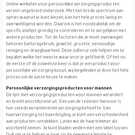
Online winkelen voor persoonlijke verzorgingsproducten
vereist uitgebreid onderzoek. Met het brede spectrum aan
opties waaruit je kunt kiezen, kan het hele proces lastig en
overweldigend worden. Daarom is het noodzakelijk om de
specificatielijst grondig te controleren en te vergelijken met
andere producten. Tot de factoren die je moet overwegen
behoren batterijgebruik, gewicht, grootte, eenvoudige
reiniging en draagbaarheid. Deze zullen je ook helpen om te
bepalen welke het meeste waar voor je geld biedt. Of het nu
de eerste of de zoveelste keer is dat je een product voor
persoonlijke verzorging koopt, wij begeleiden je door het hele
proces om de juiste keuze te maken.
Persoonlijke verzorgingsproducten voor mannen
De lijst met verzorgingsproducten voor mannen verandert
en breidt voortdurend uit. Een van de redenen hiervoor is
hun steeds veranderende verzorgingsbehoefte. Van
haarverzorging tot baardstyling, je kunt een verscheidenheid
aan producten ontdekken. Laten we de haartrimmer als
voorbeeld nemen. Je kunt bladen vinden met een label tussen
0-4 om je te helpen je haar op de gewenste lengte te