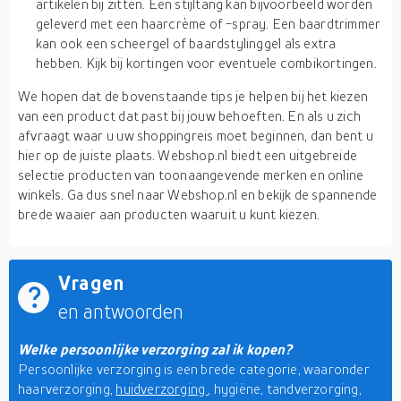
artikelen bij zitten. Een stijltang kan bijvoorbeeld worden
geleverd met een haarcrème of -spray. Een baardtrimmer
kan ook een scheergel of baardstylinggel als extra
hebben. Kijk bij kortingen voor eventuele combikortingen.
We hopen dat de bovenstaande tips je helpen bij het kiezen
van een product dat past bij jouw behoeften. En als u zich
afvraagt waar u uw shoppingreis moet beginnen, dan bent u
hier op de juiste plaats. Webshop.nl biedt een uitgebreide
selectie producten van toonaangevende merken en online
winkels. Ga dus snel naar Webshop.nl en bekijk de spannende
brede waaier aan producten waaruit u kunt kiezen.
Vragen
en antwoorden
Welke persoonlijke verzorging zal ik kopen?
Persoonlijke verzorging is een brede categorie, waaronder
haarverzorging,
huidverzorging
, hygiëne, tandverzorging,