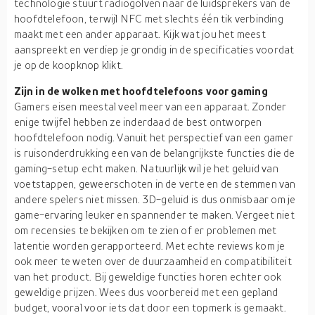
technologie stuurt radiogolven naar de luidsprekers van de
hoofdtelefoon, terwijl NFC met slechts één tik verbinding
maakt met een ander apparaat. Kijk wat jou het meest
aanspreekt en verdiep je grondig in de specificaties voordat
je op de koopknop klikt.
Zijn in de wolken met hoofdtelefoons voor gaming
Gamers eisen meestal veel meer van een apparaat. Zonder
enige twijfel hebben ze inderdaad de best ontworpen
hoofdtelefoon nodig. Vanuit het perspectief van een gamer
is ruisonderdrukking een van de belangrijkste functies die de
gaming-setup echt maken. Natuurlijk wil je het geluid van
voetstappen, geweerschoten in de verte en de stemmen van
andere spelers niet missen. 3D-geluid is dus onmisbaar om je
game-ervaring leuker en spannender te maken. Vergeet niet
om recensies te bekijken om te zien of er problemen met
latentie worden gerapporteerd. Met echte reviews kom je
ook meer te weten over de duurzaamheid en compatibiliteit
van het product. Bij geweldige functies horen echter ook
geweldige prijzen. Wees dus voorbereid met een gepland
budget, vooral voor iets dat door een topmerk is gemaakt.