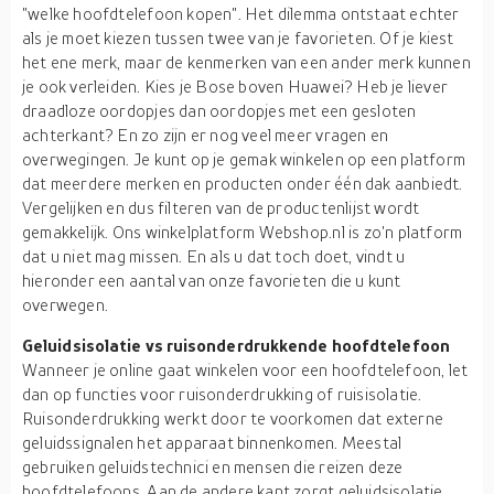
"welke hoofdtelefoon kopen". Het dilemma ontstaat echter
als je moet kiezen tussen twee van je favorieten. Of je kiest
het ene merk, maar de kenmerken van een ander merk kunnen
je ook verleiden. Kies je Bose boven Huawei? Heb je liever
draadloze oordopjes dan oordopjes met een gesloten
achterkant? En zo zijn er nog veel meer vragen en
overwegingen. Je kunt op je gemak winkelen op een platform
dat meerdere merken en producten onder één dak aanbiedt.
Vergelijken en dus filteren van de productenlijst wordt
gemakkelijk. Ons winkelplatform Webshop.nl is zo'n platform
dat u niet mag missen. En als u dat toch doet, vindt u
hieronder een aantal van onze favorieten die u kunt
overwegen.
Geluidsisolatie vs ruisonderdrukkende hoofdtelefoon
Wanneer je online gaat winkelen voor een hoofdtelefoon, let
dan op functies voor ruisonderdrukking of ruisisolatie.
Ruisonderdrukking werkt door te voorkomen dat externe
geluidssignalen het apparaat binnenkomen. Meestal
gebruiken geluidstechnici en mensen die reizen deze
hoofdtelefoons. Aan de andere kant zorgt geluidsisolatie