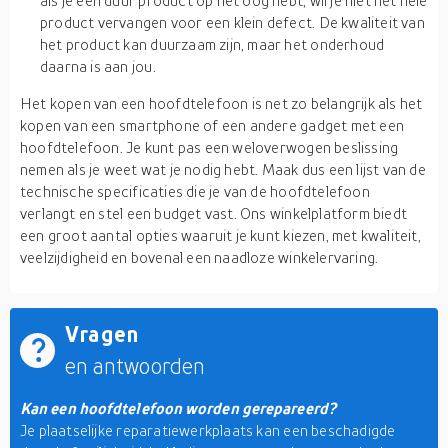
als je een duur product op het oog hebt, wil je niet het hele
product vervangen voor een klein defect. De kwaliteit van
het product kan duurzaam zijn, maar het onderhoud
daarna is aan jou.
Het kopen van een hoofdtelefoon is net zo belangrijk als het
kopen van een smartphone of een andere gadget met een
hoofdtelefoon. Je kunt pas een weloverwogen beslissing
nemen als je weet wat je nodig hebt. Maak dus een lijst van de
technische specificaties die je van de hoofdtelefoon
verlangt en stel een budget vast. Ons winkelplatform biedt
een groot aantal opties waaruit je kunt kiezen, met kwaliteit,
veelzijdigheid en bovenal een naadloze winkelervaring.
Vragen
en antwoorden
Kan een hoofdtelefoon worden gerepareerd?
Je plaatselijke reparatiewerkplaats kan een beschadigde