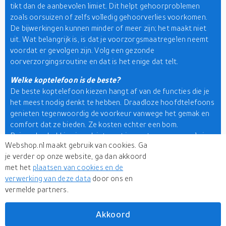
tikt dan de aanbevolen limiet. Dit helpt gehoorproblemen
zoals oorsuizen of zelfs volledig gehoorverlies voorkomen.
De bijwerkingen kunnen minder of meer zijn; het maakt niet
uit. Wat belangrijk is, is dat je voorzorgsmaatregelen neemt
voordat er gevolgen zijn. Volg een gezonde
oorverzorgingsroutine en dat is het enige dat telt.
Welke koptelefoon is de beste?
De beste koptelefoon kiezen hangt af van de functies die je
het meest nodig denkt te hebben. Draadloze hoofdtelefoons
genieten tegenwoordig de voorkeur vanwege het gemak en
comfort dat ze bieden. Ze kosten echter een bom.
Ruisonderdrukking is ook iets wat je moet overwegen als je
Webshop.nl maakt gebruik van cookies. Ga
de beste luisterervaring wilt hebben. Als je online winkelt, ga
je verder op onze website, ga dan akkoord
dan voor een merktoestel om het beste van twee werelden
met het
plaatsen van cookies en de
te krijgen. Onze
zoekmachine voor detailhandel
kan je
verwerking van deze data
door ons en
aankoop beperken zoals jij dat wilt. Tips en trucs op deze
vermelde partners.
pagina en meerdere varianten op ons platform kunnen je
winkelrit tot een naadloze ervaring maken. Kijk nu en zie
interessante producten die je winkelwagentje waard zijn.
Akkoord