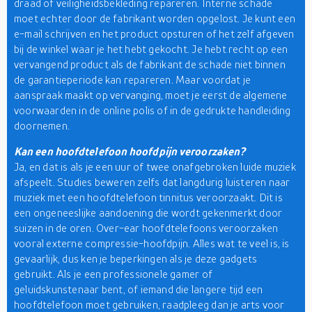
draad of veiligheidsbekleding repareren. Interne schade
moet echter door de fabrikant worden opgelost. Je kunt een
e-mail schrijven en het product opsturen of het zelf afgeven
bij de winkel waar je het hebt gekocht. Je hebt recht op een
vervangend product als de fabrikant de schade niet binnen
de garantieperiode kan repareren. Maar voordat je
aanspraak maakt op vervanging, moet je eerst de algemene
voorwaarden in de online polis of in de gedrukte handleiding
doornemen.
Kan een hoofdtelefoon hoofdpijn veroorzaken?
Ja, en dat is als je een uur of twee onafgebroken luide muziek
afspeelt. Studies beweren zelfs dat langdurig luisteren naar
muziek met een hoofdtelefoon tinnitus veroorzaakt. Dit is
een ongeneeslijke aandoening die wordt gekenmerkt door
suizen in de oren. Over-ear hoofdtelefoons veroorzaken
vooral externe compressie-hoofdpijn. Alles wat te veel is, is
gevaarlijk, dus ken je beperkingen als je deze gadgets
gebruikt. Als je een professionele gamer of
geluidskunstenaar bent, of iemand die langere tijd een
hoofdtelefoon moet gebruiken, raadpleeg dan je arts voor