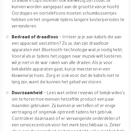
Draaibare cups moeten ook aanwezig zijn zodat ze
kunnen worden aangepast aan de grootte van je hoofd.
Oordopjes en oortelefoons moeten schuimkussentjes
hebben om het ongemak tijdens langere luisterperiodes te
verminderen.
Bedraad of draadloos
- Irriteer je je aan kabels die aan
een apparaat vastzitten? Zo ja, dan zijn draadloze
apparaten met Bluetooth-technologie wat je nodig hebt.
Vooral als je tijdens het joggen naar muziek wilt luisteren,
wil je niet in de war raken van alle draden. Als je voor
bekabelde apparaten gaat, kun je investeren in een
kluwenvrije hoes. Zorg er ook voor dat de kabels niet te
lang zijn, want die kunnen het geluid verstoren.
Duurzaamheid
- Lees wat online reviews of bekijk video's
om te horen hoe mensen hetzelfde product een paar
maanden gebruiken. Zij kunnen je vertellen of er enige
vertraging of ongemak optreedt tijdens het gebruik.
Controleer daarnaast of er vervangende onderdelen of
een servicecentrum voor het merk beschikbaar is. Zeker